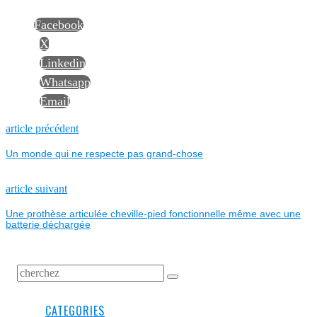
Facebook
X
Linkedin
Whatsapp
Email
NAVIGATION
Previous
article précédent
post:
Un monde qui ne respecte pas grand-chose
DE
L’ARTICLE
Next
article suivant
post:
Une prothèse articulée cheville-pied fonctionnelle même avec une
batterie déchargée
CATEGORIES