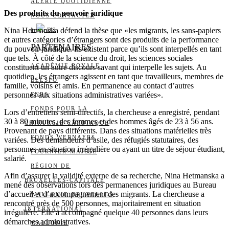
ALERTE QUOTIDIENNE
Des produits du pouvoir juridique
NOUS CONTACTER
Nina Hetmanska défend la thèse que «les migrants, les sans-papiers
I
DS
et autres catégories d’étrangers sont des produits de la performance
PARTENAIRES
du pouvoir juridique. Ils existent parce qu’ils sont interpellés en tant
que tels. À côté de la science du droit, les sciences sociales
ACADÉMIE ROYALE
constituent un autre discours savant qui interpelle les sujets. Au
quotidien, les étrangers agissent en tant que travailleurs, membres de
BELSPO
famille, voisins et amis. En permanence au contact d’autres
personnes aux situations administratives variées».
FNRS
FONDS POUR LA
Lors d’entretiens semi-directifs, la chercheuse a enregistré, pendant
30 à 80 minutes, des femmes et des hommes âgés de 23 à 56 ans.
CHIRURGIE CARDIAQUE
Provenant de pays différents. Dans des situations matérielles très
FONDS WERNAERS
variées. Des demandeurs d’asile, des réfugiés statutaires, des
personnes en situation irrégulière ou ayant un titre de séjour étudiant,
FOURNIER-MAJOIE
salarié.
RÉGION DE
Afin d’assurer la validité externe de sa recherche, Nina Hetmanska a
BRUXELLES-CAPITALE
mené des observations lors des permanences juridiques au Bureau
d’accueil et d’accompagnement des migrants. La chercheuse a
WALLONIE-BRUXELLES
rencontré près de 500 personnes, majoritairement en situation
INTERNATIONAL
irrégulière. Elle a accompagné quelque 40 personnes dans leurs
démarches administratives.
WALLONIE