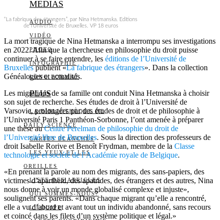
MEDIAS
“La fabrique des étrangers”, par Nina Hetmanska. Editions
AUDIO
de l’Université de Bruxelles. VP 18 euros
VIDÉO
La mort tragique de Nina Hetmanska a interrompu ses investigations
en 2022. Afin que la chercheuse en philosophie du droit puisse
PHOTO
continuer à se faire entendre, les
éditions de l’Université de
INFOGRAPHIE
Bruxelles
publient «
La fabrique des étrangers
». Dans la collection
Généalogies et actualités.
LONG FORMAT
PLUS
Les migrations de sa famille ont conduit Nina Hetmanska à choisir
son sujet de recherche. Ses études de droit à l’Université de
Varsovie, prolongées par des études de droit et de philosophie à
LA BIBLIOTHÈQUE DE
l’Université Paris 1 Panthéon-Sorbonne, l’ont amenée à préparer
DAILY SCIENCE
une thèse au
Centre Perelman de philosophie du droit de
l’Université libre de Bruxelles
. Sous la direction des professeurs de
CARTES BLANCHES
droit Isabelle Rorive et Benoît Frydman, membre de la
Classe
LES YEUX ET LES
technologie et société de l’Académie royale de Belgique
.
OREILLES
«En prenant la parole au nom des migrants, des sans-papiers, des
victimes d’apartheid, des apatrides, des étrangers et des autres, Nina
LISTE DES ARTICLES
nous donne à voir un monde globalisé complexe et injuste»,
QUI SOMMES-NOUS?
soulignent ses parents. «Dans chaque migrant qu’elle a rencontré,
elle a vu d’abord et avant tout un individu abandonné, sans recours
L’ÉQUIPE
et coincé dans les filets d’un système politique et légal.»