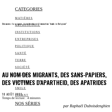
CATEGORIES
MATIÈRES
Découvrez la science, la recherche et l’innovation "made in Belgium"
ARCHEOLOGIE
INSTITUTIONS
ENTREPRISES
POLITIQUE
SANTÉ
TERRE
SOCIÉTÉ
AU NOM DES MIGRANTS, DES SANS-PAPIERS,
TECHNO
DES VICTIMES D’APARTHEID, DES APATRIDES
COSMOS
SMILE
18 AOÛT 2023
VIVANT
Temps de lecture :
4
minutes
NOS SÉRIES
par Raphaël Duboisdenghien