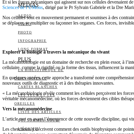
Et si les forces mécaniques qui agissent sur nos cellules devenaient de
MEDIAS
Sciences de l’UMons
, dirigé par le Pr Sylvain Gabriele et la Dre Mar
AUDIO
Nos cellules sont en mouvement permanent et soumises à des contraintes
se déplacer, se multiplier ou façonner les organes. Ces forces, invisib
VIDÉO
PHOTO
INFOGRAPHIE
LONG FORMAT
Explorer la biologie à travers la mécanique du vivant
PLUS
La mécanobiologie est un domaine de recherche en plein essor, à l’int
cellulaire, comme la rigidité ou la forme des tissus, influencent la mani
LA BIBLIOTHÈQUE DE
En quelques années, cette approche a transformé notre compréhension 
DAILY SCIENCE
nouveaux outils de diagnostic et à des thérapies innovantes.
CARTES BLANCHES
« La mécanobiologie révèle comment les cellules perçoivent les force
LES YEUX ET LES
véritable mécanomédecine, où les forces deviennent des cibles thérape
OREILLES
Vers la mécanomédecine
LISTE DES ARTICLES
L’article met en avant l’émergence de cette nouvelle discipline, qui vi
QUI SOMMES-NOUS?
Les chercheurs y décrivent comment des outils biophysiques de pointe,
L’ÉQUIPE