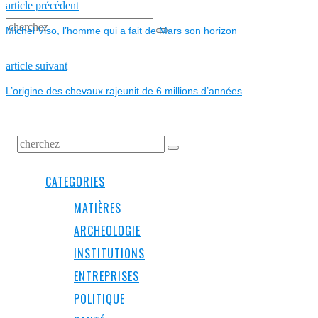
NAVIGATION
Previous
article précédent
post:
Michel Viso, l’homme qui a fait de Mars son horizon
DE
L’ARTICLE
Next
article suivant
post:
L’origine des chevaux rajeunit de 6 millions d’années
CATEGORIES
MATIÈRES
ARCHEOLOGIE
INSTITUTIONS
ENTREPRISES
POLITIQUE