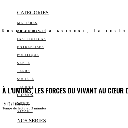
CATEGORIES
MATIÈRES
Découvrez la science, la reche
ARCHEOLOGIE
INSTITUTIONS
ENTREPRISES
POLITIQUE
SANTÉ
TERRE
SOCIÉTÉ
À L’UMONS, LES FORCES DU VIVANT AU CŒUR 
TECHNO
COSMOS
SMILE
19 FÉVRIER 2026
Temps de lecture :
3
minutes
VIVANT
NOS SÉRIES