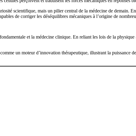
s cellules perçoivent et traduisent les forces mécaniques en réponses b
iosité scientifique, mais un pilier central de la médecine de demain. E
capables de corriger les déséquilibres mécaniques à l’origine de nombre
ondamentale et la médecine clinique. En reliant les lois de la physique 
 comme un moteur d’innovation thérapeutique, illustrant la puissance des