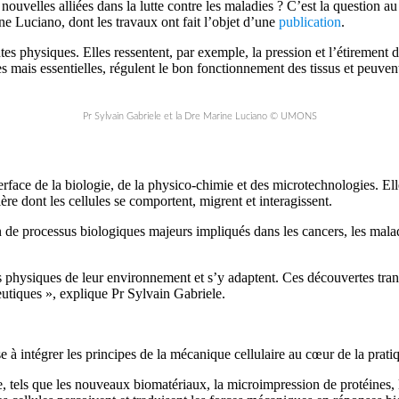
 nouvelles alliées dans la lutte contre les maladies ? C’est la question 
ine Luciano, dont les travaux ont fait l’objet d’une
publication
.
 physiques. Elles ressentent, par exemple, la pression et l’étirement de
les mais essentielles, régulent le bon fonctionnement des tissus et peuve
Pr Sylvain Gabriele et la Dre Marine Luciano © UMONS
erface de la biologie, de la physico-chimie et des microtechnologies. 
ère dont les cellules se comportent, migrent et interagissent.
de processus biologiques majeurs impliqués dans les cancers, les malad
s physiques de leur environnement et s’y adaptent. Ces découvertes tra
utiques », explique Pr Sylvain Gabriele.
se à intégrer les principes de la mécanique cellulaire au cœur de la prat
 tels que les nouveaux biomatériaux, la microimpression de protéines, l