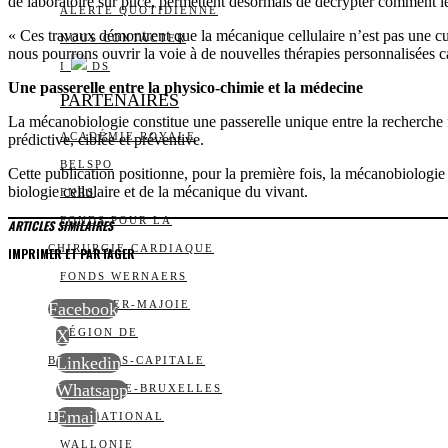
de laboratoire sur puce, permettent désormais de décrypter comment le
ALERTE QUOTIDIENNE
« Ces travaux démontrent que la mécanique cellulaire n’est pas une cur
NOUS CONTACTER
nous pourrons ouvrir la voie à de nouvelles thérapies personnalisées 
I
DS
Une passerelle entre la physico-chimie et la médecine
PARTENAIRES
La mécanobiologie constitue une passerelle unique entre la recherche f
ACADÉMIE ROYALE
prédictive, ciblée et préventive.
BELSPO
Cette publication positionne, pour la première fois, la mécanobiologie
biologie cellulaire et de la mécanique du vivant.
FNRS
FONDS POUR LA
ARTICLES SIMILAIRES
CHIRURGIE CARDIAQUE
IMPRIMER ET PARTAGER
FONDS WERNAERS
FOURNIER-MAJOIE
Facebook
X
RÉGION DE
Linkedin
BRUXELLES-CAPITALE
Whatsapp
WALLONIE-BRUXELLES
Email
INTERNATIONAL
WALLONIE