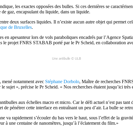
ndique, les exactes opposées des bulles. Si ces dernières se caractéris
e de gaz, encapsulant du liquide, dans un liquide.
ntre deux surfaces liquides. Il n’existe aucun autre objet qui permet cel
ique de Bruxelles
.
bulles en apesanteur lors de vols paraboliques encadrés par l’Agence Sp
ans le projet FNRS STABAB porté par le Pr Scheid, en collaboration av
Une antibulle © ULB
re, mené notamment avec
Stéphane Dorbolo
, Maître de recherches FNRS 
ur le sujet », précise le Pr Scheid. « Nos recherches étaient jusqu’ici t
antibulles aux échelles macro et micro. Car le défi actuel n’est pas tant
et de pénétrer cette interface en entraînant un peu d’air. La bulle se retr
ane va rapidement s’écouler du bas vers le haut, sous l’effet de la grav
eur à une centaine de nanomètres, jusqu’à l’éclatement du film.»