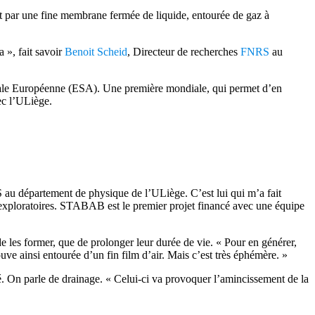
ent par une fine membrane fermée de liquide, entourée de gaz à
a », fait savoir
Benoit Scheid
, Directeur de recherches
FNRS
au
atiale Européenne (ESA). Une première mondiale, qui permet d’en
ec l’ULiège.
au département de physique de l’ULiège. C’est lui qui m’a fait
rès exploratoires. STABAB est le premier projet financé avec une équipe
 de les former, que de prolonger leur durée de vie. « Pour en générer,
ouve ainsi entourée d’un fin film d’air. Mais c’est très éphémère. »
ité. On parle de drainage. « Celui-ci va provoquer l’amincissement de la