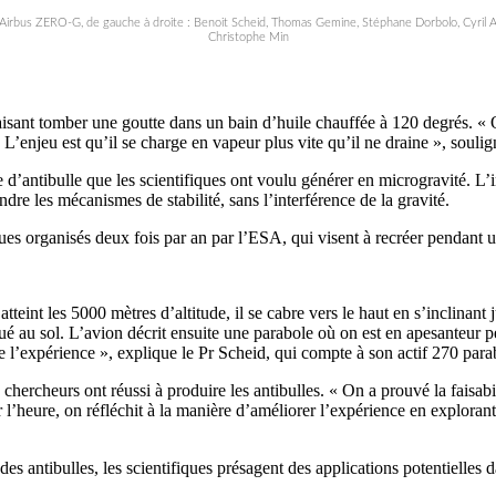
 l’Airbus ZERO-G, de gauche à droite : Benoit Scheid, Thomas Gemine, Stéphane Dorbolo, Cyril
Christophe Min
 faisant tomber une goutte dans un bain d’huile chauffée à 120 degrés. « 
 L’enjeu est qu’il se charge en vapeur plus vite qu’il ne draine », soulig
e d’antibulle que les scientifiques ont voulu générer en microgravité. L
e les mécanismes de stabilité, sans l’interférence de la gravité.
iques organisés deux fois par an par l’ESA, qui visent à recréer pendant 
 atteint les 5000 mètres d’altitude, il se cabre vers le haut en s’inclina
ué au sol. L’avion décrit ensuite une parabole où on est en apesanteur 
e l’expérience », explique le Pr Scheid, qui compte à son actif 270 para
s chercheurs ont réussi à produire les antibulles. « On a prouvé la faisab
eure, on réfléchit à la manière d’améliorer l’expérience en explorant l’
s antibulles, les scientifiques présagent des applications potentielles d