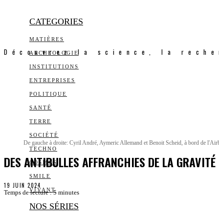
CATEGORIES
MATIÈRES
Découvrez la science, la reche
ARCHEOLOGIE
INSTITUTIONS
ENTREPRISES
POLITIQUE
SANTÉ
TERRE
SOCIÉTÉ
De gauche à droite: Cyril André, Aymeric Allemand et Benoit Scheid, à bord de l
TECHNO
DES ANTIBULLES AFFRANCHIES DE LA GRAVITÉ
COSMOS
SMILE
19 JUIN 2024
VIVANT
Temps de lecture :
5
minutes
NOS SÉRIES