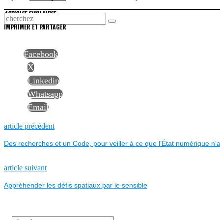
ARTICLES SIMILAIRES
IMPRIMER ET PARTAGER
Facebook
X
Linkedin
Whatsapp
Email
NAVIGATION
Previous
article précédent
post:
Des recherches et un Code, pour veiller à ce que l’État numérique n
DE
L’ARTICLE
Next
article suivant
post:
Appréhender les défis spatiaux par le sensible