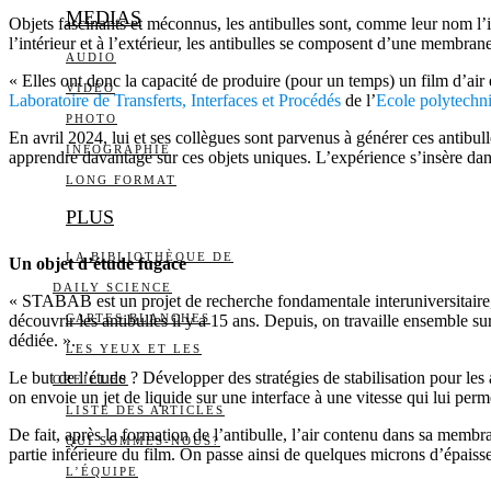
MEDIAS
Objets fascinants et méconnus, les antibulles sont, comme leur nom l’i
l’intérieur et à l’extérieur, les antibulles se composent d’une membran
AUDIO
« Elles ont donc la capacité de produire (pour un temps) un film d’air e
VIDÉO
Laboratoire de Transferts, Interfaces et Procédés
de l’
Ecole polytechn
PHOTO
En avril 2024, lui et ses collègues sont parvenus à générer ces anti
INFOGRAPHIE
apprendre davantage sur ces objets uniques. L’expérience s’insère d
LONG FORMAT
PLUS
LA BIBLIOTHÈQUE DE
Un objet d’étude fugace
DAILY SCIENCE
« STABAB est un projet de recherche fondamentale interuniversitai
découvrir les antibulles il y a 15 ans. Depuis, on travaille ensemble s
CARTES BLANCHES
dédiée. ».
LES YEUX ET LES
Le but de l’étude ? Développer des stratégies de stabilisation pour les 
OREILLES
on envoie un jet de liquide sur une interface à une vitesse qui lui perm
LISTE DES ARTICLES
De fait, après la formation de l’antibulle, l’air contenu dans sa membr
QUI SOMMES-NOUS?
partie inférieure du film. On passe ainsi de quelques microns d’épaiss
L’ÉQUIPE