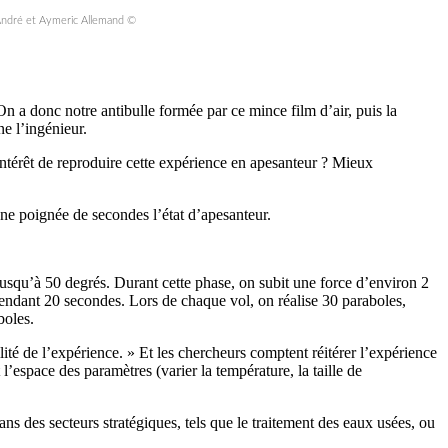
 André et Aymeric Allemand ©
On a donc notre antibulle formée par ce mince film d’air, puis la
ne l’ingénieur.
’intérêt de reproduire cette expérience en apesanteur ? Mieux
une poignée de secondes l’état d’apesanteur.
nt jusqu’à 50 degrés. Durant cette phase, on subit une force d’environ 2
pendant 20 secondes. Lors de chaque vol, on réalise 30 paraboles,
boles.
ilité de l’expérience. » Et les chercheurs comptent réitérer l’expérience
espace des paramètres (varier la température, la taille de
ans des secteurs stratégiques, tels que le traitement des eaux usées, ou