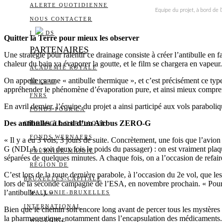
ALERTE QUOTIDIENNE
Equipe du projet, à bord de
NOUS CONTACTER
I
DS
Quitter la Terre pour mieux les observer
PARTENAIRES
Une stratégie pour ralentir ce drainage consiste à créer l’antibulle en
chaleur du bain va évaporer la goutte, et le film se chargera en vapeur.
ACADÉMIE ROYALE
On appelle ça une « antibulle thermique », et c’est précisément ce typ
BELSPO
appréhender le phénomène d’évaporation pure, et ainsi mieux comprendr
FNRS
En avril dernier, l’équipe du projet a ainsi participé aux vols parabol
FONDS POUR LA
Des antibulles à bord d’un Airbus ZERO-G
CHIRURGIE CARDIAQUE
FONDS WERNAERS
« Il y a eu 3 vols, 3 jours de suite. Concrètement, une fois que l’avion
G (NDLA : soit deux fois le poids du passager) : on est vraiment plaq
FOURNIER-MAJOIE
séparées de quelques minutes. A chaque fois, on a l’occasion de refair
RÉGION DE
C’est lors de la toute dernière parabole, à l’occasion du 2e vol, que le
BRUXELLES-CAPITALE
lors de la seconde campagne de l’ESA, en novembre prochain. « Pour l’h
l’antibulle…). »
WALLONIE-BRUXELLES
INTERNATIONAL
Bien que le chemin soit encore long avant de percer tous les mystères de
la pharmaceutique, notamment dans l’encapsulation des médicaments.
WALLONIE