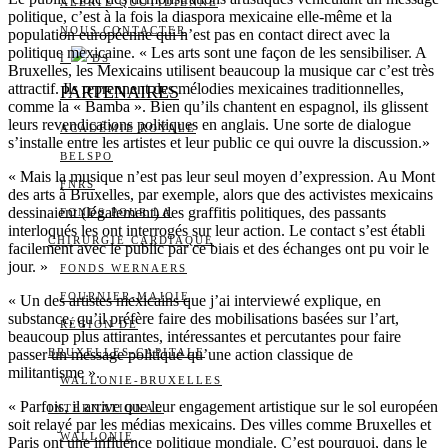
ALERTE QUOTIDIENNE
politique, c’est à la fois la diaspora mexicaine elle-même et la
NOUS CONTACTER
population européenne qui n’est pas en contact direct avec la
politique mexicaine. « Les arts sont une façon de les sensibiliser. A
I
DS
Bruxelles, les Mexicains utilisent beaucoup la musique car c’est très
attractif. Ils reprennent des mélodies mexicaines traditionnelles,
PARTENAIRES
comme la « Bamba ». Bien qu’ils chantent en espagnol, ils glissent
leurs revendications politiques en anglais. Une sorte de dialogue
ACADÉMIE ROYALE
s’installe entre les artistes et leur public ce qui ouvre la discussion.»
BELSPO
« Mais la musique n’est pas leur seul moyen d’expression. Au Mont
FNRS
des arts à Bruxelles, par exemple, alors que des activistes mexicains
dessinaient (légalement) des graffitis politiques, des passants
FONDS POUR LA
interloqués les ont interrogés sur leur action. Le contact s’est établi
CHIRURGIE CARDIAQUE
facilement avec le public par ce biais et des échanges ont pu voir le
jour. »
FONDS WERNAERS
FOURNIER-MAJOIE
« Un des artistes mexicains que j’ai interviewé explique, en
substance, qu’il préfère faire des mobilisations basées sur l’art,
RÉGION DE
beaucoup plus attirantes, intéressantes et percutantes pour faire
passer un message politique qu’une action classique de
BRUXELLES-CAPITALE
militantisme ».
WALLONIE-BRUXELLES
« Parfois, il arrive que leur engagement artistique sur le sol européen
INTERNATIONAL
soit relayé par les médias mexicains. Des villes comme Bruxelles et
WALLONIE
Paris ont une influence politique mondiale. C’est pourquoi, dans le