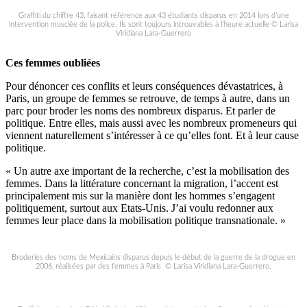
Graffiti du chiffre 43, faisant référence aux 43 étudiants disparus en 2014 lors d’une
intervention musclée de la police. Ils sont toujours introuvables à l’heure actuelle © Larisa
Viridiana Lara-Guerrero
Ces femmes oubliées
Pour dénoncer ces conflits et leurs conséquences dévastatrices, à
Paris, un groupe de femmes se retrouve, de temps à autre, dans un
parc pour broder les noms des nombreux disparus. Et parler de
politique. Entre elles, mais aussi avec les nombreux promeneurs qui
viennent naturellement s’intéresser à ce qu’elles font. Et à leur cause
politique.
« Un autre axe important de la recherche, c’est la mobilisation des
femmes. Dans la littérature concernant la migration, l’accent est
principalement mis sur la manière dont les hommes s’engagent
politiquement, surtout aux Etats-Unis. J’ai voulu redonner aux
femmes leur place dans la mobilisation politique transnationale. »
Broderies des noms de Mexicains disparus depuis le début de la guerre de la drogue en
2006, réalisées par des femmes à Paris © Larisa Viridiana Lara-Guerrero.