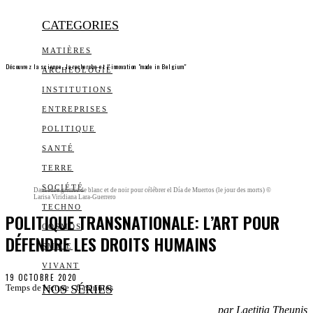
CATEGORIES
MATIÈRES
Découvrez la science, la recherche et l’innovation "made in Belgium"
ARCHEOLOGIE
INSTITUTIONS
ENTREPRISES
POLITIQUE
SANTÉ
TERRE
SOCIÉTÉ
Danseuse grimée de blanc et de noir pour célébrer el Día de Muertos (le jour des morts) ©
Larisa Viridiana Lara-Guerrero
TECHNO
POLITIQUE TRANSNATIONALE: L’ART POUR
COSMOS
DÉFENDRE LES DROITS HUMAINS
SMILE
VIVANT
19 OCTOBRE 2020
NOS SÉRIES
Temps de lecture :
6
minutes
par Laetitia Theunis