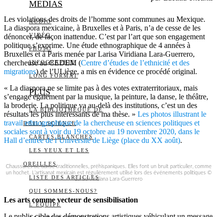
MEDIAS
Les violations des droits de l’homme sont communes au Mexique.
AUDIO
La diaspora mexicaine, à Bruxelles et à Paris, n’a de cesse de les
VIDÉO
dénoncer, de façon inattendue. C’est par l’art que son engagement
politique s’exprime. Une étude ethnographique de 4 années à
PHOTO
Bruxelles et à Paris menée par Larisa Viridiana Lara-Guerrero,
chercheuse au CEDEM (
Centre d’études de l’ethnicité et des
INFOGRAPHIE
migrations
) de l’ULiège, a mis en évidence ce procédé original.
LONG FORMAT
« La diaspora ne se limite pas à des votes extraterritoriaux, mais
PLUS
s’engage également par la musique, la peinture, la danse, le théâtre,
la broderie. La politique va au-delà des institutions, c’est un des
LA BIBLIOTHÈQUE DE
résultats les plus intéressants de ma thèse. »
Les photos illustrant le
travail ethnographique de la chercheuse en sciences politiques et
DAILY SCIENCE
sociales sont à voir du 19 octobre au 19 novembre 2020, dans le
CARTES BLANCHES
Hall d’entrée de l’Université de Liège (place du XX août)
.
LES YEUX ET LES
OREILLES
Chaussures de danse traditionnelles, préhispaniques. Elles font un bruit particulier, comme
un hochet. L’artisanat mexicain est régulièrement utilisé lors des événements politiques ©
LISTE DES ARTICLES
Larisa Viridiana Lara-Guerrero
QUI SOMMES-NOUS?
Les arts comme vecteur de sensibilisation
L’ÉQUIPE
Le public cible des démonstrations artistiques véhiculant un message