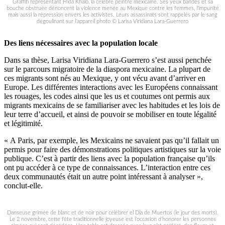
Graffiti représentant Frida Khalo, la célèbre peintre mexicaine. Ses yeux bandés et sa
bouche obstruée dénoncent la violence menée au Mexique contre les femmes, l’impunité
mais aussi la répression envers les activistes. Leurs assassinats sont rappelés par le sang
dégoulinant sur l’appareil photo © Larisa Viridiana Lara-Guerrero
Des liens nécessaires avec la population locale
Dans sa thèse, Larisa Viridiana Lara-Guerrero s’est aussi penchée
sur le parcours migratoire de la diaspora mexicaine. La plupart de
ces migrants sont nés au Mexique, y ont vécu avant d’arriver en
Europe. Les différentes interactions avec les Européens connaissant
les rouages, les codes ainsi que les us et coutumes ont permis aux
migrants mexicains de se familiariser avec les habitudes et les lois de
leur terre d’accueil, et ainsi de pouvoir se mobiliser en toute légalité
et légitimité.
« A Paris, par exemple, les Mexicains ne savaient pas qu’il fallait un
permis pour faire des démonstrations politiques artistiques sur la voie
publique. C’est à partir des liens avec la population française qu’ils
ont pu accéder à ce type de connaissances. L’interaction entre ces
deux communautés était un autre point intéressant à analyser »,
conclut-elle.
Danseuse grimée de blanc et de noir pour célébrer el Día de Muertos (le jour des morts).
Le 2 novembre, cette fête traditionnelle joyeuse est l’occasion d’honorer les personnes