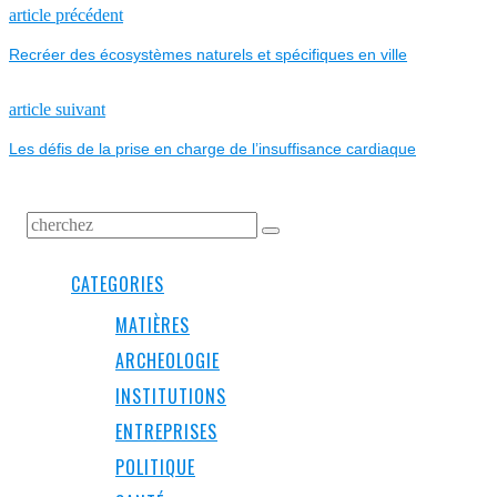
NAVIGATION
Previous
article précédent
post:
Recréer des écosystèmes naturels et spécifiques en ville
DE
L’ARTICLE
Next
article suivant
post:
Les défis de la prise en charge de l’insuffisance cardiaque
CATEGORIES
MATIÈRES
ARCHEOLOGIE
INSTITUTIONS
ENTREPRISES
POLITIQUE