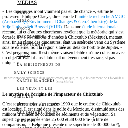
MEDIAS
« Les dinosaures n’ont vraiment pas eu de chance », estime le
AUDIO
professeur Philippe Claeys, directeur de l’
unité de recherche AMGC
VIDÉO
(Archaeology, Environmental Changes & Geo-Chemistry) de la
Vrije Universiteit Brussel (VUB)
. Dans une
étude internationale
PHOTO
récente, lui et d’autres chercheurs révèlent que la météorite qui s’est
écrasée il y a 66 millions d’années à Chicxulub (Mexique), mettant
INFOGRAPHIE
ainsi fin au règne des dinosaures, était un astéroïde venu du Système
LONG FORMAT
solaire externe. Soit la région située au-delà de l’orbite de Jupiter. «
C’est peu commun. Il est même vraisemblable qu’une collision avec
PLUS
un objet arrivant d’aussi loin soit un événement très rare, si pas
unique. »
LA BIBLIOTHÈQUE DE
DAILY SCIENCE
Représentation artistique d’un impact cataclysmique, tel que l’événement de Chicxulub ©
CARTES BLANCHES
Dona Jalufka
LES YEUX ET LES
Le mystère de l’origine de l’impacteur de Chicxulub
OREILLES
C’est seulement dans les années 1990 que le cratère de Chicxulub
LISTE DES ARTICLES
est localisé. Il est situé dans le golfe du Mexique, dissimulé sous des
QUI SOMMES-NOUS?
millions d’années de couches de sédiments et de végétation. Sa
superficie est estimée entre 25 000 et 38 000 km² (à titre de
L’ÉQUIPE
comparaison, la Belgique présente une superficie de 30 000 km²),