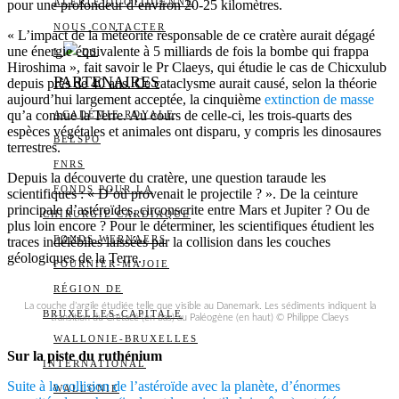
ALERTE QUOTIDIENNE
pour une profondeur d’environ 20-25 kilomètres.
NOUS CONTACTER
« L’impact de la météorite responsable de ce cratère aurait dégagé
une énergie équivalente à 5 milliards de fois la bombe qui frappa
I
DS
Hiroshima », fait savoir le Pr Claeys, qui étudie le cas de Chicxulub
PARTENAIRES
depuis près de 40 ans. Ce cataclysme aurait causé, selon la théorie
aujourd’hui largement acceptée, la cinquième
extinction de masse
qu’a connue la Terre. Au cours de celle-ci, les trois-quarts des
ACADÉMIE ROYALE
espèces végétales et animales ont disparu, y compris les dinosaures
BELSPO
terrestres.
FNRS
Depuis la découverte du cratère, une question taraude les
FONDS POUR LA
scientifiques : « D’où provenait le projectile ? ». De la ceinture
principale d’astéroïdes, circonscrite entre Mars et Jupiter ? Ou de
CHIRURGIE CARDIAQUE
plus loin encore ? Pour le déterminer, les scientifiques étudient les
FONDS WERNAERS
traces indélébiles laissées par la collision dans les couches
géologiques de la Terre.
FOURNIER-MAJOIE
RÉGION DE
La couche d’argile étudiée telle que visible au Danemark. Les sédiments indiquent la
BRUXELLES-CAPITALE
transition du Crétacé (en bas) au Paléogène (en haut) © Philippe Claeys
WALLONIE-BRUXELLES
Sur la piste du ruthénium
INTERNATIONAL
Suite à la collision de l’astéroïde avec la planète, d’énormes
WALLONIE