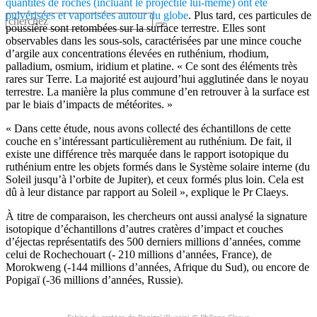
quantités de roches (incluant le projectile lui-même) ont été
pulvérisées et vaporisées autour du globe
. Plus tard, ces particules de
poussière sont retombées sur la surface terrestre. Elles sont
observables dans les sous-sols, caractérisées par une mince couche
d’argile aux concentrations élevées en ruthénium, rhodium,
palladium, osmium, iridium et platine. « Ce sont des éléments très
rares sur Terre. La majorité est aujourd’hui agglutinée dans le noyau
terrestre. La manière la plus commune d’en retrouver à la surface est
par le biais d’impacts de météorites. »
« Dans cette étude, nous avons collecté des échantillons de cette
couche en s’intéressant particulièrement au ruthénium. De fait, il
existe une différence très marquée dans le rapport isotopique du
ruthénium entre les objets formés dans le Système solaire interne (du
Soleil jusqu’à l’orbite de Jupiter), et ceux formés plus loin. Cela est
dû à leur distance par rapport au Soleil », explique le Pr Claeys.
À titre de comparaison, les chercheurs ont aussi analysé la signature
isotopique d’échantillons d’autres cratères d’impact et couches
d’éjectas représentatifs des 500 derniers millions d’années, comme
celui de Rochechouart (- 210 millions d’années, France), de
Morokweng (-144 millions d’années, Afrique du Sud), ou encore de
Popigaï (-36 millions d’années, Russie).