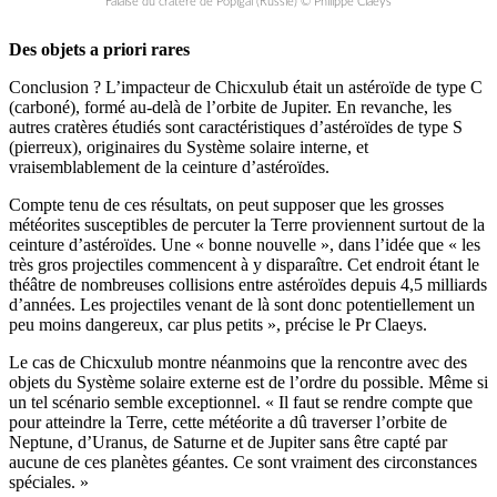
Falaise du cratère de Popigaï (Russie) © Philippe Claeys
Des objets a priori rares
Conclusion ? L’impacteur de Chicxulub était un astéroïde de type C
(carboné), formé au-delà de l’orbite de Jupiter. En revanche, les
autres cratères étudiés sont caractéristiques d’astéroïdes de type S
(pierreux), originaires du Système solaire interne, et
vraisemblablement de la ceinture d’astéroïdes.
Compte tenu de ces résultats, on peut supposer que les grosses
météorites susceptibles de percuter la Terre proviennent surtout de la
ceinture d’astéroïdes. Une « bonne nouvelle », dans l’idée que « les
très gros projectiles commencent à y disparaître. Cet endroit étant le
théâtre de nombreuses collisions entre astéroïdes depuis 4,5 milliards
d’années. Les projectiles venant de là sont donc potentiellement un
peu moins dangereux, car plus petits », précise le Pr Claeys.
Le cas de Chicxulub montre néanmoins que la rencontre avec des
objets du Système solaire externe est de l’ordre du possible. Même si
un tel scénario semble exceptionnel. « Il faut se rendre compte que
pour atteindre la Terre, cette météorite a dû traverser l’orbite de
Neptune, d’Uranus, de Saturne et de Jupiter sans être capté par
aucune de ces planètes géantes. Ce sont vraiment des circonstances
spéciales. »