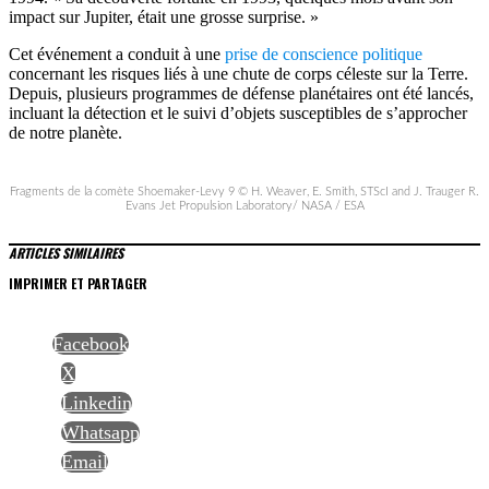
impact sur Jupiter, était une grosse surprise. »
Cet événement a conduit à une
prise de conscience politique
concernant les risques liés à une chute de corps céleste sur la Terre.
Depuis, plusieurs programmes de défense planétaires ont été lancés,
incluant la détection et le suivi d’objets susceptibles de s’approcher
de notre planète.
Fragments de la comète Shoemaker-Levy 9 © H. Weaver, E. Smith, STScI and J. Trauger R.
Evans Jet Propulsion Laboratory/ NASA / ESA
ARTICLES SIMILAIRES
IMPRIMER ET PARTAGER
Facebook
X
Linkedin
Whatsapp
Email