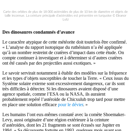
Carte des orbites de plus de 18 000 astéroïdes de plus de 10 km de diamètre et objets de
taille inconnue. La ceinture principale d’astéroïdes est présentée en turquoise © Eleanor
Lutz
Des dinosaures condamnés d’avance
Le caractère atypique de cette météorite doit toutefois être confirmé.
« L’analyse du rapport isotopique du ruthénium n’a été appliquée
qu’à un nombre restreint de cratères d’impact dans cette étude. On
compte continuer à investiguer et à déterminer si d’autres cratères
ont été causés par des projectiles aussi exotiques. »
Le savoir servirait notamment à établir des modèles sur la fréquence
et les types d’objets susceptibles de toucher la Terre. « Ceux issus du
Système solaire externe sont excessivement dangereux, car ils sont
très difficiles à détecter. Si les dinosaures avaient disposé d’une
agence spatiale, comme l’ESA ou la NASA, ils auraient
probablement repéré l’astéroïde de Chicxulub trop tard pour mettre
en place une solution efficace
pour le dévier
. »
Les humains l’ont eux-mêmes constaté avec la comète Shoemaker-
Levy, aussi originaire d’une région extérieure à la ceinture
d’astéroïdes, dont les 21 fragments se sont écrasés sur Jupiter en
1994. « Sa découverte fortuite en 1993, quelques mois avant son