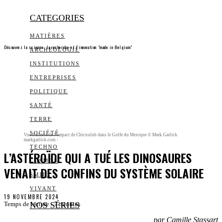
CATEGORIES
MATIÈRES
Découvrez la science, la recherche et l’innovation "made in Belgium"
ARCHEOLOGIE
INSTITUTIONS
ENTREPRISES
POLITIQUE
SANTÉ
TERRE
SOCIÉTÉ
Vue d'artiste de l’impact de Chicxulub dans le Golfe du Mexique © Mark Garlick
markgarlick.com -
TECHNO
L’ASTÉROÏDE QUI A TUÉ LES DINOSAURES
COSMOS
VENAIT DES CONFINS DU SYSTÈME SOLAIRE
SMILE
VIVANT
19 NOVEMBRE 2024
NOS SÉRIES
Temps de lecture :
7
minutes
par Camille Stassart