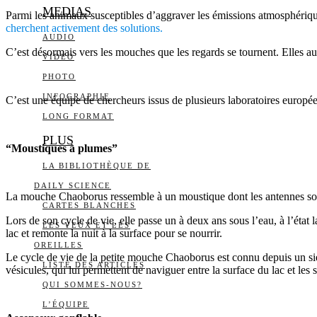
MEDIAS
Parmi les animaux susceptibles d’aggraver les émissions atmosphérique
cherchent activement des solutions.
AUDIO
C’est désormais vers les mouches que les regards se tournent. Elles au
VIDÉO
PHOTO
INFOGRAPHIE
C’est une équipe de chercheurs issus de plusieurs laboratoires europ
LONG FORMAT
PLUS
“Moustiques à plumes”
LA BIBLIOTHÈQUE DE
DAILY SCIENCE
La mouche Chaoborus ressemble à un moustique dont les antennes sont
CARTES BLANCHES
Lors de son cycle de vie, elle passe un à deux ans sous l’eau, à l’état
LES YEUX ET LES
lac et remonte la nuit à la surface pour se nourrir.
OREILLES
Le cycle de vie de la petite mouche Chaoborus est connu depuis un siècl
LISTE DES ARTICLES
vésicules, qui lui permettent de naviguer entre la surface du lac et les 
QUI SOMMES-NOUS?
L’ÉQUIPE