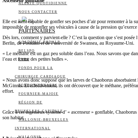
Ascenseur gonflable
ALERTE QUOTIDIENNE
NOUS CONTACTER
I
DS
Elle est ainsi capable de gonfler ses poches d’air pour remonter à la su
impossible de regonfler ses vésicules à cause de la pression qu’exerce l
PARTENAIRES
Dès lors, comment y parvient-elle ? C’est la question que s’est posée
ACADÉMIE ROYALE
Berlin, de Postdam et de l’université de Swansea, au Royaume-Uni.
BELSPO
« Le méthane est un gaz peu soluble dans l’eau. Nous savons que dans 
l’eau et forme des petites bulles ».
FNRS
FONDS POUR LA
CHIRURGIE CARDIAQUE
« Nous avons donc supposé que les larves de Chaoborus absorbaient les 
McGinnis. Et effectivement, ils ont découvert que le méthane, préférant l
FONDS WERNAERS
effort.
FOURNIER-MAJOIE
RÉGION DE
BRUXELLES-CAPITALE
Grâce à cet ingénieux système d’ « ascenseur » gonflable, Chaoborus éc
son habitat.
WALLONIE-BRUXELLES
INTERNATIONAL
WALLONIE