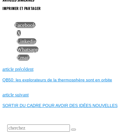
IMPRIMER ET PARTAGER
Facebook
X
Linkedin
Whatsapp
Email
NAVIGATION
Previous
article précédent
post:
QB50: les explorateurs de la thermosphère sont en orbite
DE
L’ARTICLE
Next
article suivant
post:
SORTIR DU CADRE POUR AVOIR DES IDÉES NOUVELLES