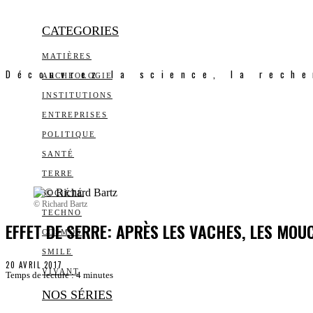
CATEGORIES
MATIÈRES
Découvrez la science, la reche
ARCHEOLOGIE
INSTITUTIONS
ENTREPRISES
POLITIQUE
SANTÉ
TERRE
SOCIÉTÉ
© Richard Bartz
TECHNO
EFFET DE SERRE: APRÈS LES VACHES, LES MOU
COSMOS
SMILE
20 AVRIL 2017
VIVANT
Temps de lecture :
4
minutes
NOS SÉRIES