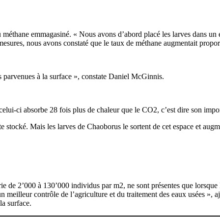
s du méthane emmagasiné. « Nous avons d’abord placé les larves dans un 
esures, nous avons constaté que le taux de méthane augmentait proporti
is parvenues à la surface », constate Daniel McGinnis.
lui-ci absorbe 28 fois plus de chaleur que le CO2, c’est dire son import
te stocké. Mais les larves de Chaoborus le sortent de cet espace et aug
ie de 2’000 à 130’000 individus par m2, ne sont présentes que lorsque l’
r un meilleur contrôle de l’agriculture et du traitement des eaux usées »
la surface.