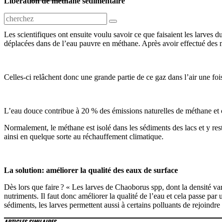
Libération de méthane sédimentaire
Les scientifiques ont ensuite voulu savoir ce que faisaient les larve
déplacées dans de l’eau pauvre en méthane. Après avoir effectué des m
Celles-ci relâchent donc une grande partie de ce gaz dans l’air une fo
L’eau douce contribue à 20 % des émissions naturelles de méthane et ce
Normalement, le méthane est isolé dans les sédiments des lacs et y res
ainsi en quelque sorte au réchauffement climatique.
La solution: améliorer la qualité des eaux de surface
Dès lors que faire ? « Les larves de Chaoborus spp, dont la densité var
nutriments. Il faut donc améliorer la qualité de l’eau et cela passe pa
sédiments, les larves permettent aussi à certains polluants de rejoindre 
ARTICLES SIMILAIRES