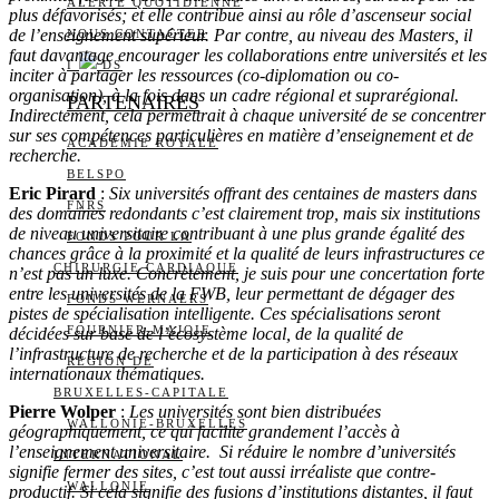
ALERTE QUOTIDIENNE
plus défavorisés; et elle contribue ainsi au rôle d’ascenseur social
de l’enseignement supérieur. Par contre, au niveau des Masters, il
NOUS CONTACTER
faut davantage encourager les collaborations entre universités et les
I
DS
inciter à partager les ressources (co-diplomation ou co-
organisation), à la fois dans un cadre régional et suprarégional.
PARTENAIRES
Indirectement, cela permettrait à chaque université de se concentrer
sur ses compétences particulières en matière d’enseignement et de
ACADÉMIE ROYALE
recherche.
BELSPO
Eric Pirard
:
Six universités offrant des centaines de masters dans
FNRS
des domaines redondants c’est clairement trop, mais six institutions
de niveau universitaire contribuant à une plus grande égalité des
FONDS POUR LA
chances grâce à la proximité et la qualité de leurs infrastructures ce
CHIRURGIE CARDIAQUE
n’est pas un luxe. Concrètement, je suis pour une concertation forte
entre les universités de la FWB, leur permettant de dégager des
FONDS WERNAERS
pistes de spécialisation intelligente. Ces spécialisations seront
FOURNIER-MAJOIE
décidées sur base de l’écosystème local, de la qualité de
l’infrastructure de recherche et de la participation à des réseaux
RÉGION DE
internationaux thématiques.
BRUXELLES-CAPITALE
Pierre Wolper
:
Les universités sont bien distribuées
WALLONIE-BRUXELLES
géographiquement, ce qui facilite grandement l’accès à
l’enseignement universitaire. Si réduire le nombre d’universités
INTERNATIONAL
signifie fermer des sites, c’est tout aussi irréaliste que contre-
WALLONIE
productif. Si cela signifie des fusions d’institutions distantes, il faut