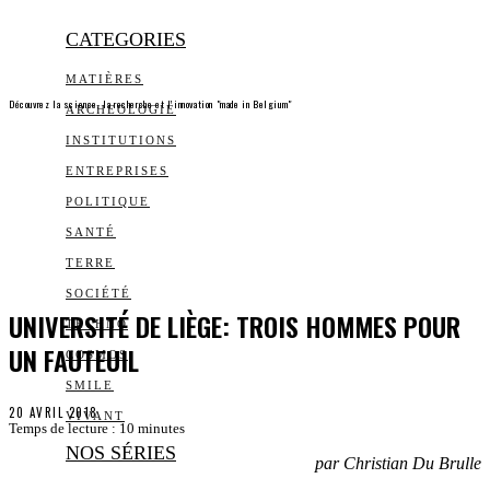
CATEGORIES
MATIÈRES
Découvrez la science, la recherche et l’innovation "made in Belgium"
ARCHEOLOGIE
INSTITUTIONS
ENTREPRISES
POLITIQUE
SANTÉ
TERRE
SOCIÉTÉ
UNIVERSITÉ DE LIÈGE: TROIS HOMMES POUR
TECHNO
UN FAUTEUIL
COSMOS
SMILE
20 AVRIL 2018
VIVANT
Temps de lecture :
10
minutes
NOS SÉRIES
par Christian Du Brulle