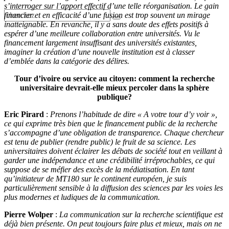
s’interroger sur l’apport effectif d’une telle réorganisation. Le gain
financier et en efficacité d’une fusion est trop souvent un mirage
inatteignable. En revanche, il y a sans doute des effets positifs à
espérer d’une meilleure collaboration entre universités. Vu le
financement largement insuffisant des universités existantes,
imaginer la création d’une nouvelle institution est à classer
d’emblée dans la catégorie des délires.
Tour d’ivoire ou service au citoyen: comment la recherche
universitaire devrait-elle mieux percoler dans la sphère
publique?
Eric Pirard
:
Prenons l’habitude de dire « A votre tour d’y voir »,
ce qui exprime très bien que le financement public de la recherche
s’accompagne d’une obligation de transparence. Chaque chercheur
est tenu de publier (rendre public) le fruit de sa science. Les
universitaires doivent éclairer les débats de société tout en veillant à
garder une indépendance et une crédibilité irréprochables, ce qui
suppose de se méfier des excès de la médiatisation. En tant
qu’initiateur de MT180 sur le continent européen, je suis
particulièrement sensible à la diffusion des sciences par les voies les
plus modernes et ludiques de la communication.
Pierre Wolper
:
La communication sur la recherche scientifique est
déjà bien présente. On peut toujours faire plus et mieux, mais on ne