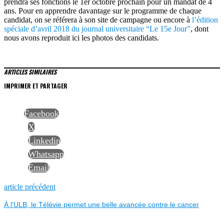
prendra ses fonctions le 1er octobre prochain pour un mandat de 4
ans. Pour en apprendre davantage sur le programme de chaque
candidat, on se référera à son site de campagne ou encore à
l’édition
spéciale d’avril 2018 du journal universitaire “Le 15e Jour”
, dont
nous avons reproduit ici les photos des candidats.
ARTICLES SIMILAIRES
IMPRIMER ET PARTAGER
Facebook
X
Linkedin
Whatsapp
Email
NAVIGATION
Previous
article précédent
post:
À l’ULB, le Télévie permet une belle avancée contre le cancer
DE