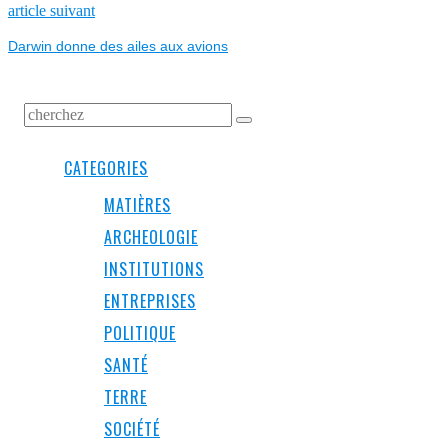
L’ARTICLE
Next
article suivant
post:
Darwin donne des ailes aux avions
CATEGORIES
MATIÈRES
ARCHEOLOGIE
INSTITUTIONS
ENTREPRISES
POLITIQUE
SANTÉ
TERRE
SOCIÉTÉ