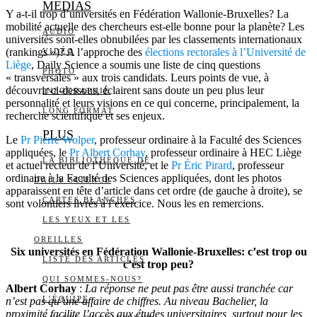
MEDIAS
Y a-t-il trop d’universités en Fédération Wallonie-Bruxelles? La
mobilité actuelle des chercheurs est-elle bonne pour la planète? Les
AUDIO
universités sont-elles obnubilées par les classements internationaux
(rankings »)? A l’approche des
élections rectorales à l’Université de
VIDÉO
Liège
, Daily Science a soumis une liste de cinq questions
PHOTO
« transversales » aux trois candidats. Leurs points de vue, à
découvrir ci-dessous, éclairent sans doute un peu plus leur
INFOGRAPHIE
personnalité et leurs visions en ce qui concerne, principalement, la
LONG FORMAT
recherche scientifique et ses enjeux.
PLUS
Le
Pr Pierre Wolper
, professeur ordinaire à la Faculté des Sciences
appliquées, le
Pr Albert Corhay
, professeur ordinaire à HEC Liège
LA BIBLIOTHÈQUE DE
et actuel recteur de l’Université, et le
Pr Éric Pirard
, professeur
ordinaire à la Faculté des Sciences appliquées, dont les photos
DAILY SCIENCE
apparaissent en tête d’article dans cet ordre (de gauche à droite), se
CARTES BLANCHES
sont volontiers livrés à l’exercice. Nous les en remercions.
LES YEUX ET LES
OREILLES
Six universités en Fédération Wallonie-Bruxelles: c’est trop ou
LISTE DES ARTICLES
c’est trop peu?
QUI SOMMES-NOUS?
Albert Corhay
:
La réponse ne peut pas être aussi tranchée car
L’ÉQUIPE
n’est pas qu’une affaire de chiffres. Au niveau Bachelier, la
proximité facilite l’accès aux études universitaires, surtout pour les