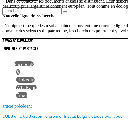
« Dans ce contexte, les documents anglais se distinguent. Leur dispers
beaucoup plus large sur le continent européen. Tout comme en écologie, 
Nouvelle ligne de recherche
L’équipe estime que les résultats obtenus ouvrent une nouvelle ligne 
domaine des sciences du patrimoine, les chercheurs pourraient y avoir r
ARTICLES SIMILAIRES
IMPRIMER ET PARTAGER
Facebook
X
Linkedin
Whatsapp
Email
NAVIGATION
Previous
article précédent
post:
L’ULB et la VUB créent le premier Institut belge d’études avancées
DE