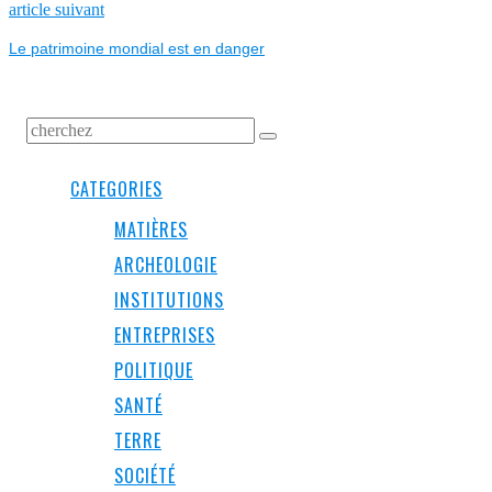
L’ARTICLE
Next
article suivant
post:
Le patrimoine mondial est en danger
CATEGORIES
MATIÈRES
ARCHEOLOGIE
INSTITUTIONS
ENTREPRISES
POLITIQUE
SANTÉ
TERRE
SOCIÉTÉ