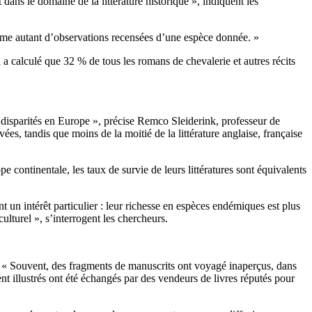
dans le domaine de la littérature historique », indiquent les
omme autant d’observations recensées d’une espèce donnée. »
 a calculé que 32 % de tous les romans de chevalerie et autres récits
 disparités en Europe », précise Remco Sleiderink, professeur de
es, tandis que moins de la moitié de la littérature anglaise, française
ope continentale, les taux de survie de leurs littératures sont équivalents
nt un intérêt particulier : leur richesse en espèces endémiques est plus
ulturel », s’interrogent les chercheurs.
e. « Souvent, des fragments de manuscrits ont voyagé inaperçus, dans
ent illustrés ont été échangés par des vendeurs de livres réputés pour