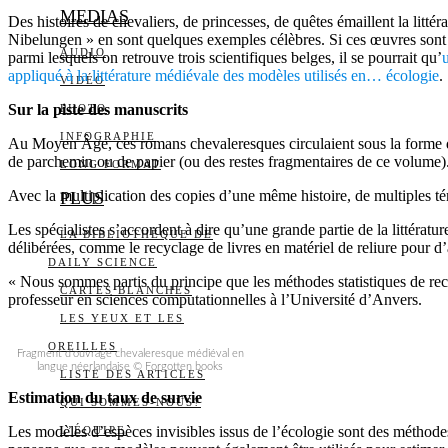
MEDIAS
Des histoires de chevaliers, de princesses, de quêtes émaillent la litt
Nibelungen » en sont quelques exemples célèbres. Si ces œuvres sont c
AUDIO
parmi lesquels on retrouve trois scientifiques belges, il se pourrait qu’
appliqué à la littérature médiévale des modèles utilisés en… écologie
.
VIDÉO
Sur la piste des manuscrits
PHOTO
INFOGRAPHIE
Au Moyen Âge, ces romans chevaleresques circulaient sous la forme de 
de parchemin ou de papier (ou des restes fragmentaires de ce volume)
LONG FORMAT
Avec la multiplication des copies d’une même histoire, de multiples té
PLUS
Les spécialistes s’accordent à dire qu’une grande partie de la littératu
LA BIBLIOTHÈQUE DE
délibérées, comme le recyclage de livres en matériel de reliure pour d’
DAILY SCIENCE
« Nous sommes partis du principe que les méthodes statistiques de re
CARTES BLANCHES
professeur en sciences computationnelles à l’Université d’Anvers.
LES YEUX ET LES
OREILLES
Fragment d’ouvrage chevaleresque médiéval en
langue néerlandaise © Forgotten books
LISTE DES ARTICLES
Estimation du taux de survie
QUI SOMMES-NOUS?
Les modèles d’espèces invisibles issus de l’écologie sont des méthode
L’ÉQUIPE