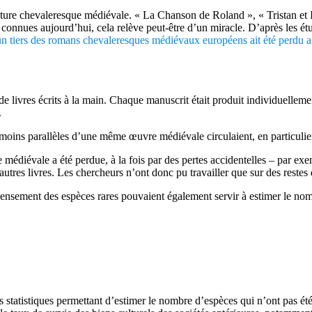
érature chevaleresque médiévale. « La Chanson de Roland », « Tristan et 
onnues aujourd’hui, cela relève peut-être d’un miracle. D’après les ét
un tiers des romans chevaleresques médiévaux européens ait été perdu au f
livres écrits à la main. Chaque manuscrit était produit individuelleme
.
moins parallèles d’une même œuvre médiévale circulaient, en particulier 
re médiévale a été perdue, à la fois par des pertes accidentelles – par ex
autres livres. Les chercheurs n’ont donc pu travailler que sur des restes
censement des espèces rares pouvaient également servir à estimer le no
s statistiques permettant d’estimer le nombre d’espèces qui n’ont pas ét