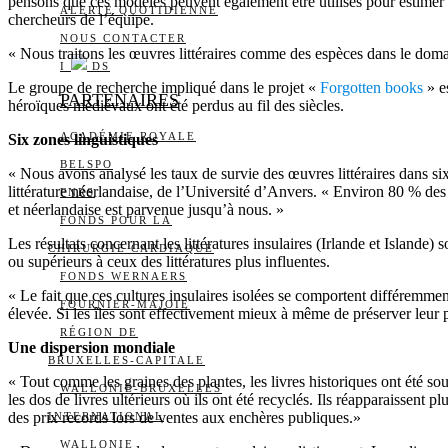
pensons que ces modèles peuvent également être utilisés pour estimer le
ALERTE QUOTIDIENNE
chercheurs de l’équipe.
NOUS CONTACTER
« Nous traitons les œuvres littéraires comme des espèces dans le dom
I
DS
Le groupe de recherche impliqué dans le projet «
Forgotten books
» es
PARTENAIRES
héroïques médiévaux ont été perdus au fil des siècles.
ACADÉMIE ROYALE
Six zones linguistiques
BELSPO
« Nous avons analysé les taux de survie des œuvres littéraires dans s
littérature néerlandaise, de l’Université d’Anvers. « Environ 80 % des 
FNRS
et néerlandaise est parvenue jusqu’à nous. »
FONDS POUR LA
Les résultats concernant les littératures insulaires (Irlande et Islande) 
CHIRURGIE CARDIAQUE
ou supérieurs à ceux des littératures plus influentes.
FONDS WERNAERS
« Le fait que ces cultures insulaires isolées se comportent différemment 
FOURNIER-MAJOIE
élevée. Si les îles sont effectivement mieux à même de préserver leur p
RÉGION DE
Une dispersion mondiale
BRUXELLES-CAPITALE
« Tout comme les graines des plantes, les livres historiques ont été 
WALLONIE-BRUXELLES
les dos de livres ultérieurs où ils ont été recyclés. Ils réapparaissent
des prix records lors de ventes aux enchères publiques.»
INTERNATIONAL
WALLONIE