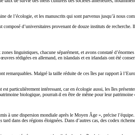
 taux de survie des biens culturels des sociétés antérieures, notamment 
aine de l’écologie, et les manuscrits qui sont parvenus jusqu’à nous c
t composé d’universitaires provenant de douze instituts de recherche. Il
ix zones linguistiques, chacune séparément, et avons constaté d’énormes
œuvres rédigées en allemand, en islandais et en irlandais ont été conservé
sont remarquables. Malgré la taille réduite de ces îles par rapport à l’Eur
est particulièrement intéressant, car en écologie aussi, les îles présente
atrimoine biologique, pourrait-il en être de même pour leur patrimoine c
soumis à une dispersion mondiale après le Moyen Âge », précise l’équip
 plus tard dans des régions éloignées. Dans d’autres cas, des codex richem