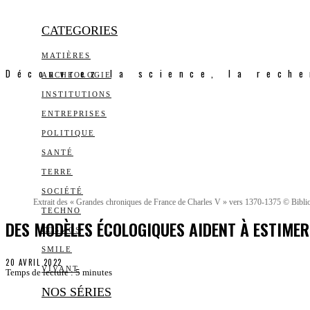
CATEGORIES
MATIÈRES
Découvrez la science, la reche
ARCHEOLOGIE
INSTITUTIONS
ENTREPRISES
POLITIQUE
SANTÉ
TERRE
SOCIÉTÉ
Extrait des « Grandes chroniques de France de Charles V » vers 1370-1375 © Biblio
TECHNO
DES MODÈLES ÉCOLOGIQUES AIDENT À ESTIME
COSMOS
SMILE
20 AVRIL 2022
VIVANT
Temps de lecture :
5
minutes
NOS SÉRIES