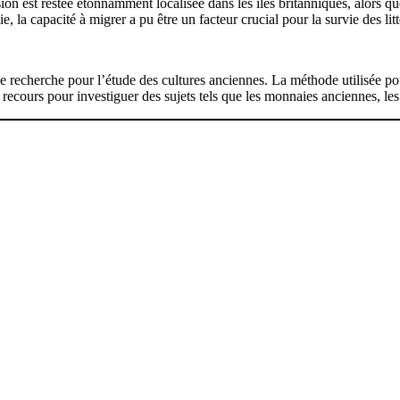
ion est restée étonnamment localisée dans les îles britanniques, alors q
la capacité à migrer a pu être un facteur crucial pour la survie des litt
de recherche pour l’étude des cultures anciennes. La méthode utilisée p
ecours pour investiguer des sujets tels que les monnaies anciennes, les 