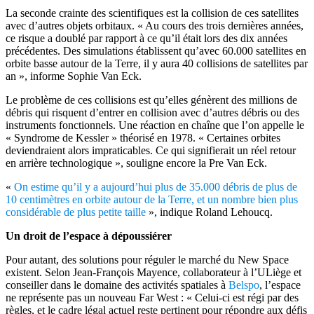
La seconde crainte des scientifiques est la collision de ces satellites
avec d’autres objets orbitaux. « Au cours des trois dernières années,
ce risque a doublé par rapport à ce qu’il était lors des dix années
précédentes. Des simulations établissent qu’avec 60.000 satellites en
orbite basse autour de la Terre, il y aura 40 collisions de satellites par
an », informe Sophie Van Eck.
Le problème de ces collisions est qu’elles génèrent des millions de
débris qui risquent d’entrer en collision avec d’autres débris ou des
instruments fonctionnels. Une réaction en chaîne que l’on appelle le
« Syndrome de Kessler » théorisé en 1978. « Certaines orbites
deviendraient alors impraticables. Ce qui signifierait un réel retour
en arrière technologique », souligne encore la Pre Van Eck.
«
On estime qu’il y a aujourd’hui plus de 35.000 débris de plus de
10 centimètres en orbite autour de la Terre, et un nombre bien plus
considérable de plus petite taille
», indique Roland Lehoucq.
Un droit de l’espace à dépoussiérer
Pour autant, des solutions pour réguler le marché du New Space
existent. Selon Jean-François Mayence, collaborateur à l’ULiège et
conseiller dans le domaine des activités spatiales à
Belspo
, l’espace
ne représente pas un nouveau Far West : « Celui-ci est régi par des
règles, et le cadre légal actuel reste pertinent pour répondre aux défis