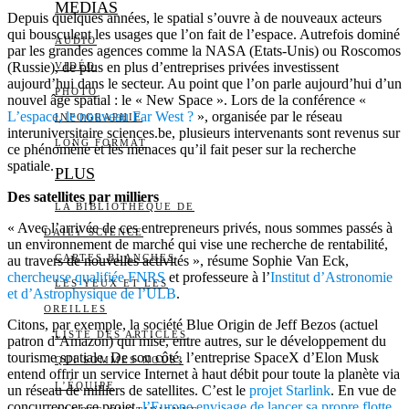
MEDIAS
Depuis quelques années, le spatial s’ouvre à de nouveaux acteurs
qui bousculent les usages que l’on fait de l’espace. Autrefois dominé
AUDIO
par les grandes agences comme la NASA (Etats-Unis) ou Roscomos
(Russie), de plus en plus d’entreprises privées investissent
VIDÉO
aujourd’hui dans le secteur. Au point que l’on parle aujourd’hui d’un
PHOTO
nouvel âge spatial : le « New Space ». Lors de la conférence «
L’espace, le nouveau Far West ?
», organisée par le réseau
INFOGRAPHIE
interuniversitaire sciences.be, plusieurs intervenants sont revenus sur
LONG FORMAT
ce phénomène et les menaces qu’il fait peser sur la recherche
spatiale.
PLUS
Des satellites par milliers
LA BIBLIOTHÈQUE DE
« Avec l’arrivée de ces entrepreneurs privés, nous sommes passés à
DAILY SCIENCE
un environnement de marché qui vise une recherche de rentabilité,
CARTES BLANCHES
au travers de nouvelles activités », résume Sophie Van Eck,
chercheuse qualifiée FNRS
et professeure à l’
Institut d’Astronomie
LES YEUX ET LES
et d’Astrophysique de l’ULB
.
OREILLES
Citons, par exemple, la société Blue Origin de Jeff Bezos (actuel
LISTE DES ARTICLES
patron d’Amazon) qui mise, entre autres, sur le développement du
tourisme spatiale. De son côté, l’entreprise SpaceX d’Elon Musk
QUI SOMMES-NOUS?
entend offrir un service Internet à haut débit pour toute la planète via
L’ÉQUIPE
un réseau de milliers de satellites. C’est le
projet Starlink
. En vue de
concurrencer ce projet,
l’Europe envisage de lancer sa propre flotte