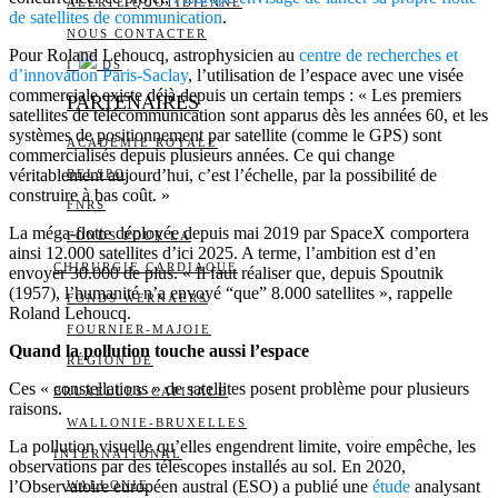
ALERTE QUOTIDIENNE
de satellites de communication
.
NOUS CONTACTER
Pour Roland Lehoucq, astrophysicien au
centre de recherches et
I
DS
d’innovation Paris-Saclay
, l’utilisation de l’espace avec une visée
commerciale existe déjà depuis un certain temps : « Les premiers
PARTENAIRES
satellites de télécommunication sont apparus dès les années 60, et les
systèmes de positionnement par satellite (comme le GPS) sont
ACADÉMIE ROYALE
commercialisés depuis plusieurs années. Ce qui change
véritablement aujourd’hui, c’est l’échelle, par la possibilité de
BELSPO
construire à bas coût. »
FNRS
La méga-flotte déployée depuis mai 2019 par SpaceX comportera
FONDS POUR LA
ainsi 12.000 satellites d’ici 2025. A terme, l’ambition est d’en
CHIRURGIE CARDIAQUE
envoyer 30.000 de plus. « Il faut réaliser que, depuis Spoutnik
(1957), l’humanité n’a envoyé “que” 8.000 satellites », rappelle
FONDS WERNAERS
Roland Lehoucq.
FOURNIER-MAJOIE
Quand la pollution touche aussi l’espace
RÉGION DE
Ces « constellations » de satellites posent problème pour plusieurs
BRUXELLES-CAPITALE
raisons.
WALLONIE-BRUXELLES
La pollution visuelle qu’elles engendrent limite, voire empêche, les
INTERNATIONAL
observations par des télescopes installés au sol. En 2020,
l’Observatoire européen austral (ESO) a publié une
étude
analysant
WALLONIE