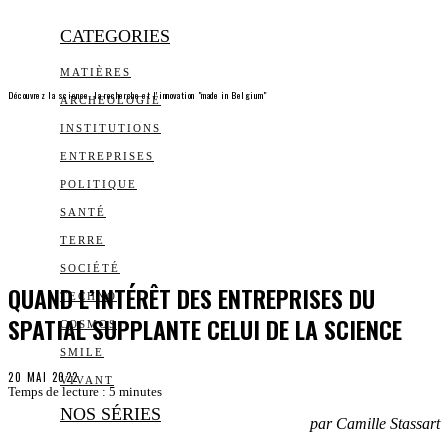
CATEGORIES
MATIÈRES
Découvrez la science, la recherche et l’innovation "made in Belgium"
ARCHEOLOGIE
INSTITUTIONS
ENTREPRISES
POLITIQUE
SANTÉ
TERRE
SOCIÉTÉ
QUAND L’INTÉRÊT DES ENTREPRISES DU
TECHNO
SPATIAL SUPPLANTE CELUI DE LA SCIENCE
COSMOS
SMILE
20 MAI 2022
VIVANT
Temps de lecture :
5
minutes
NOS SÉRIES
par Camille Stassart