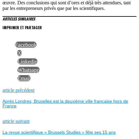
œuvre. Des conclusions qui sont d’ores et déjà très attendues, tant
par les entrepreneurs privés que par les scientifiques.
ARTICLES SIMILAIRES
IMPRIMER ET PARTAGER
Facebook
X
Linkedin
Whatsapp
Email
NAVIGATION
Previous
article précédent
post:
Après Londres, Bruxelles est la deuxième ville française hors de
DE
France
L’ARTICLE
Next
article suivant
post:
La revue scientifique « Brussels Studies » fête ses 15 ans