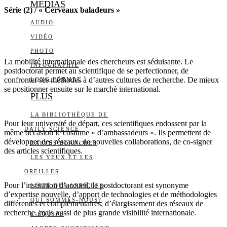
MEDIAS
Série (2) / « Cerveaux baladeurs »
AUDIO
VIDÉO
PHOTO
La mobilité internationale des chercheurs est séduisante. Le
INFOGRAPHIE
postdoctorat permet au scientifique de se perfectionner, de
confronter ses méthodes à d’autres cultures de recherche. De mieux
LONG FORMAT
se positionner ensuite sur le marché international.
PLUS
LA BIBLIOTHÈQUE DE
Pour leur université de départ, ces scientifiques endossent par la
DAILY SCIENCE
même occasion le costume « d’ambassadeurs ». Ils permettent de
développer des réseaux, de nouvelles collaborations, de co-signer
CARTES BLANCHES
des articles scientifiques.
LES YEUX ET LES
OREILLES
Pour l’institution d’accueil, le postdoctorant est synonyme
LISTE DES ARTICLES
d’expertise nouvelle, d’apport de technologies et de méthodologies
QUI SOMMES-NOUS?
différentes et complémentaires, d’élargissement des réseaux de
recherche, mais aussi de plus grande visibilité internationale.
L’ÉQUIPE