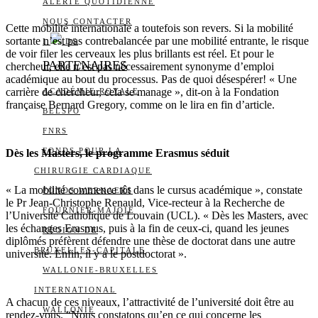
ALERTE QUOTIDIENNE
NOUS CONTACTER
Cette mobilité internationale a toutefois son revers. Si la mobilité
sortante n’est pas contrebalancée par une mobilité entrante, le risque
I
DS
de voir filer les cerveaux les plus brillants est réel. Et pour le
PARTENAIRES
chercheur, elle n’est pas nécessairement synonyme d’emploi
académique au bout du processus. Pas de quoi désespérer! « Une
carrière de chercheur, cela se manage », dit-on à la Fondation
ACADÉMIE ROYALE
française Bernard Gregory, comme on le lira en fin d’article.
BELSPO
FNRS
FONDS POUR LA
Dès les Masters, le programme Erasmus séduit
CHIRURGIE CARDIAQUE
« La mobilité commence tôt dans le cursus académique », constate
FONDS WERNAERS
le Pr Jean-Christophe Renauld, Vice-recteur à la Recherche de
FOURNIER-MAJOIE
l’Université Catholique de Louvain (UCL). « Dès les Masters, avec
les échanges Erasmus, puis à la fin de ceux-ci, quand les jeunes
RÉGION DE
diplômés préfèrent défendre une thèse de doctorat dans une autre
BRUXELLES-CAPITALE
université. Enfin, il y a le postdoctorat ».
WALLONIE-BRUXELLES
INTERNATIONAL
A chacun de ces niveaux, l’attractivité de l’université doit être au
WALLONIE
rendez-vous. “Nous constatons qu’en ce qui concerne les