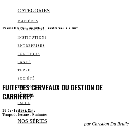
CATEGORIES
MATIÈRES
Découvrez la science, la recherche et l’innovation "made in Belgium"
ARCHEOLOGIE
INSTITUTIONS
ENTREPRISES
POLITIQUE
SANTÉ
TERRE
SOCIÉTÉ
FUITE DES CERVEAUX OU GESTION DE
TECHNO
CARRIÈRE?
COSMOS
SMILE
20 SEPTEMBRE 2016
VIVANT
Temps de lecture :
9
minutes
NOS SÉRIES
par Christian Du Brulle