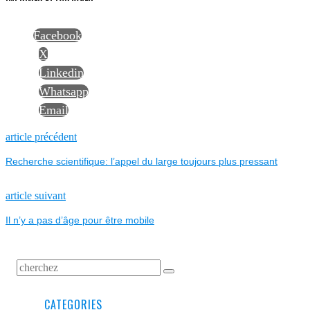
Facebook
X
Linkedin
Whatsapp
Email
NAVIGATION
Previous
article précédent
post:
Recherche scientifique: l’appel du large toujours plus pressant
DE
L’ARTICLE
Next
article suivant
post:
Il n’y a pas d’âge pour être mobile
CATEGORIES