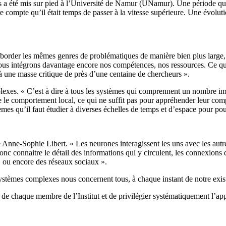
 a été mis sur pied à l’Université de Namur (UNamur). Une période qui 
e compte qu’il était temps de passer à la vitesse supérieure. Une évolut
aborder les mêmes genres de problématiques de manière bien plus large, p
 nous intégrons davantage encore nos compétences, nos ressources. Ce qu
 à une masse critique de près d’une centaine de chercheurs ».
mplexes. « C’est à dire à tous les systèmes qui comprennent un nombre i
tre le comportement local, ce qui ne suffit pas pour appréhender leur c
mes qu’il faut étudier à diverses échelles de temps et d’espace pour pou
nne-Sophie Libert. « Les neurones interagissent les uns avec les autre
c connaitre le détail des informations qui y circulent, les connexions q
 ou encore des réseaux sociaux ».
systèmes complexes nous concernent tous, à chaque instant de notre exi
ts de chaque membre de l’Institut et de privilégier systématiquement l’app