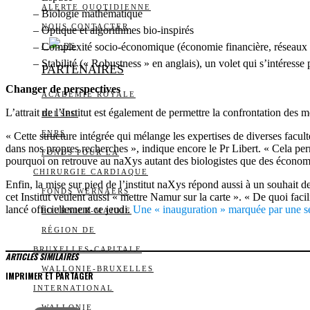
ALERTE QUOTIDIENNE
– Biologie mathématique
NOUS CONTACTER
– Optique et algorithmes bio-inspirés
– Complexité socio-économique (économie financière, réseaux 
I
DS
– Stabilité (« Robustness » en anglais), un volet qui s’intéresse 
PARTENAIRES
Changer de perspectives
ACADÉMIE ROYALE
L’attrait de l’Institut est également de permettre la confrontation des
BELSPO
FNRS
« Cette structure intégrée qui mélange les expertises de diverses facu
dans nos propres recherches », indique encore le Pr Libert. « Cela perm
FONDS POUR LA
pourquoi on retrouve au naXys autant des biologistes que des économi
CHIRURGIE CARDIAQUE
Enfin, la mise sur pied de l’institut naXys répond aussi à un souhait 
FONDS WERNAERS
cet Institut veulent aussi « mettre Namur sur la carte ». « De quoi faci
lancé officiellement ce jeudi.
Une « inauguration » marquée par une sé
FOURNIER-MAJOIE
RÉGION DE
BRUXELLES-CAPITALE
ARTICLES SIMILAIRES
WALLONIE-BRUXELLES
IMPRIMER ET PARTAGER
INTERNATIONAL
WALLONIE