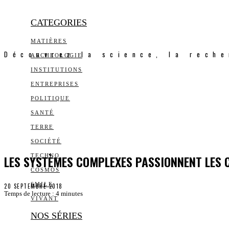
CATEGORIES
MATIÈRES
Découvrez la science, la reche
ARCHEOLOGIE
INSTITUTIONS
ENTREPRISES
POLITIQUE
SANTÉ
TERRE
SOCIÉTÉ
LES SYSTÈMES COMPLEXES PASSIONNENT LES
TECHNO
COSMOS
SMILE
20 SEPTEMBRE 2018
Temps de lecture :
4
minutes
VIVANT
NOS SÉRIES