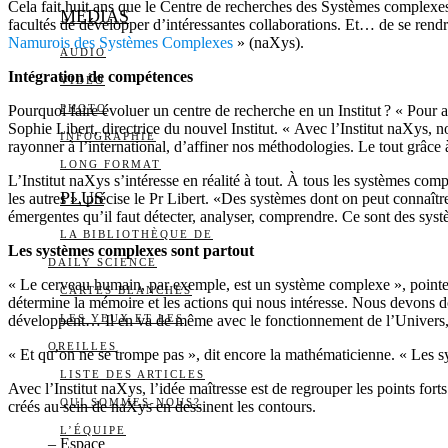
Cela fait huit ans que le Centre de recherches des Systèmes complexes
MEDIAS
facultés de développer d’intéressantes collaborations. Et… de se rendr
Namurois des Systèmes Complexes
» (naXys).
AUDIO
Intégration de compétences
VIDÉO
Pourquoi faire évoluer un centre de recherche en un Institut ? « Pour 
PHOTO
Sophie Libert, directrice du nouvel Institut. « Avec l’Institut naXys,
INFOGRAPHIE
rayonner à l’international, d’affiner nos méthodologies. Le tout grâce
LONG FORMAT
L’Institut naXys s’intéresse en réalité à tout. À tous les systèmes co
PLUS
les autres », précise le Pr Libert. «Des systèmes dont on peut connaî
émergentes qu’il faut détecter, analyser, comprendre. Ce sont des systè
LA BIBLIOTHÈQUE DE
Les systèmes complexes sont partout
DAILY SCIENCE
« Le cerveau humain, par exemple, est un système complexe », pointe A
CARTES BLANCHES
détermine la mémoire et les actions qui nous intéresse. Nous devons don
développent… Il en va de même avec le fonctionnement de l’Univers,
LES YEUX ET LES
OREILLES
« Et qu’on ne se trompe pas », dit encore la mathématicienne. « Les 
LISTE DES ARTICLES
Avec l’Institut naXys, l’idée maîtresse est de regrouper les points for
QUI SOMMES-NOUS?
créés au sein de naXys en dessinent les contours.
L’ÉQUIPE
– Espace