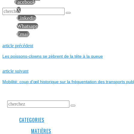
Facebook
X
Linkedin
Whatsapp
Email
NAVIGATION
Previous
article précédent
post:
Les poissons-clowns se zèbrent de la tête à la queue
DE
L’ARTICLE
Next
article suivant
post:
Mobilité: coup d’œil historique sur la fréquentation des transports pub
CATEGORIES
MATIÈRES