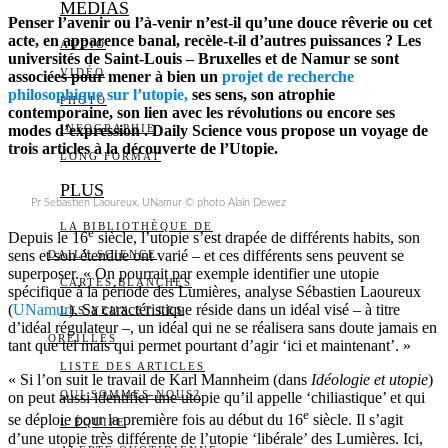
MEDIAS
Penser l’avenir ou l’à-venir n’est-il qu’une douce rêverie ou cet
acte, en apparence banal, recèle-t-il d’autres puissances ? Les
AUDIO
universités de Saint-Louis – Bruxelles et de Namur se sont
VIDÉO
associées pour mener à bien un
projet de recherche
philosophique sur l’utopie,
ses sens, son atrophie
PHOTO
contemporaine, son lien avec les révolutions ou encore ses
modes d’expression . Daily Science vous propose un voyage de
INFOGRAPHIE
trois articles à la découverte de l’Utopie.
LONG FORMAT
PLUS
Pr Sebastien Laoureux, UNamur © photo Alain Dewez
LA BIBLIOTHÈQUE DE
e
Depuis le 16
siècle, l’utopie s’est drapée de différents habits, son
sens et son étendue ont varié – et ces différents sens peuvent se
DAILY SCIENCE
superposer. « On pourrait par exemple identifier une utopie
CARTES BLANCHES
spécifique à la période des Lumières, analyse Sébastien Laoureux
(
UNamur
). Sa caractéristique réside dans un idéal visé – à titre
LES YEUX ET LES
d’idéal régulateur –, un idéal qui ne se réalisera sans doute jamais en
OREILLES
tant que tel mais qui permet pourtant d’agir ‘ici et maintenant’. »
LISTE DES ARTICLES
« Si l’on suit le travail de Karl Mannheim (dans
Idéologie et utopie
)
QUI SOMMES-NOUS?
on peut aussi identifier une utopie qu’il appelle ‘chiliastique’ et qui
e
se déploie pour la première fois au début du 16
siècle. Il s’agit
L’ÉQUIPE
d’une utopie très différente de l’utopie ‘libérale’ des Lumières. Ici,