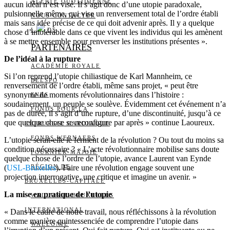
ALERTE QUOTIDIENNE
aucun idéal n’est visé. Il s’agit donc d’une utopie paradoxale,
pulsionnelle même, qui vise un renversement total de l’ordre établi
NOUS CONTACTER
mais sans idée précise de ce qui doit advenir après. Il y a quelque
I
DS
chose d’intolérable dans ce que vivent les individus qui les amènent
à se mettre ensemble pour renverser les institutions présentes ».
PARTENAIRES
De l’idéal à la rupture
ACADÉMIE ROYALE
Si l’on reprend l’utopie chiliastique de Karl Mannheim, ce
BELSPO
renversement de l’ordre établi, même sans projet, « peut être
synonyme de moments révolutionnaires dans l’histoire :
FNRS
soudainement, un peuple se soulève. Évidemment cet événement n’a
FONDS POUR LA
pas de durée, il s’agit d’une rupture, d’une discontinuité, jusqu’à ce
que quelque chose se reconfigure par après » continue Laoureux.
CHIRURGIE CARDIAQUE
FONDS WERNAERS
L’utopie serait-elle le ferment de la révolution ? Ou tout du moins sa
condition nécessaire ? « L’acte révolutionnaire mobilise sans doute
FOURNIER-MAJOIE
quelque chose de l’ordre de l’utopie, avance Laurent van Eynde
(
USL-Bruxelles
). Faire une révolution engage souvent une
RÉGION DE
projection interrogative, une critique et imagine un avenir. »
BRUXELLES-CAPITALE
La mise en pratique de l’utopie
WALLONIE-BRUXELLES
INTERNATIONAL
« Dans le cadre de notre travail, nous réfléchissons à la révolution
comme manière quintessenciée de comprendre l’utopie dans
WALLONIE