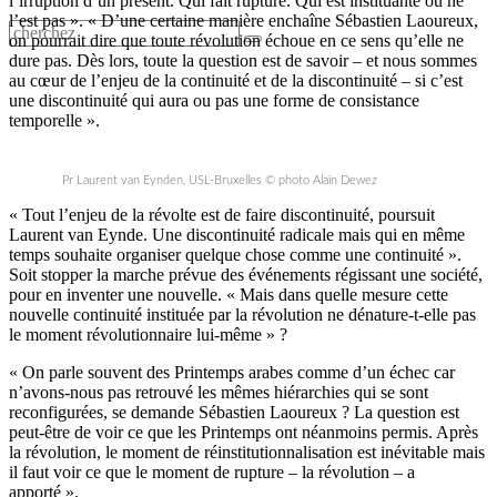
l’irruption d’un présent. Qui fait rupture. Qui est instituante ou ne
l’est pas ». « D’une certaine manière enchaîne Sébastien Laoureux,
on pourrait dire que toute révolution échoue en ce sens qu’elle ne
dure pas. Dès lors, toute la question est de savoir – et nous sommes
au cœur de l’enjeu de la continuité et de la discontinuité – si c’est
une discontinuité qui aura ou pas une forme de consistance
temporelle ».
Pr Laurent van Eynden, USL-Bruxelles © photo Alain Dewez
« Tout l’enjeu de la révolte est de faire discontinuité, poursuit
Laurent van Eynde. Une discontinuité radicale mais qui en même
temps souhaite organiser quelque chose comme une continuité ».
Soit stopper la marche prévue des événements régissant une société,
pour en inventer une nouvelle. « Mais dans quelle mesure cette
nouvelle continuité instituée par la révolution ne dénature-t-elle pas
le moment révolutionnaire lui-même » ?
« On parle souvent des Printemps arabes comme d’un échec car
n’avons-nous pas retrouvé les mêmes hiérarchies qui se sont
reconfigurées, se demande Sébastien Laoureux ? La question est
peut-être de voir ce que les Printemps ont néanmoins permis. Après
la révolution, le moment de réinstitutionnalisation est inévitable mais
il faut voir ce que le moment de rupture – la révolution – a
apporté ».