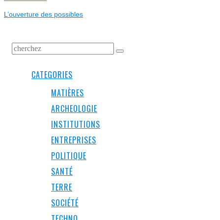
L’ARTICLE
post:
L’ouverture des possibles
CATEGORIES
MATIÈRES
ARCHEOLOGIE
INSTITUTIONS
ENTREPRISES
POLITIQUE
SANTÉ
TERRE
SOCIÉTÉ
TECHNO