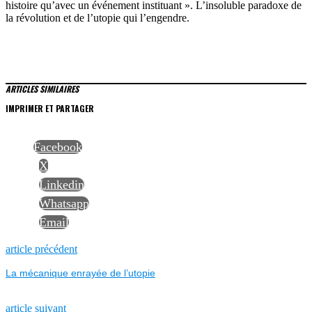
histoire qu’avec un événement instituant ». L’insoluble paradoxe de
la révolution et de l’utopie qui l’engendre.
ARTICLES SIMILAIRES
IMPRIMER ET PARTAGER
Facebook
X
Linkedin
Whatsapp
Email
NAVIGATION
Previous
article précédent
post:
La mécanique enrayée de l’utopie
DE
Next
article suivant