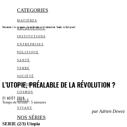
CATEGORIES
MATIÈRES
Découvrez la science, la recherche et l’innovation "made in Belgium"
ARCHEOLOGIE
INSTITUTIONS
ENTREPRISES
POLITIQUE
SANTÉ
TERRE
SOCIÉTÉ
L’UTOPIE, PRÉALABLE DE LA RÉVOLUTION ?
TECHNO
COSMOS
21 AOÛT 2018
SMILE
Temps de lecture :
5
minutes
VIVANT
par Adrien Dewez
NOS SÉRIES
SERIE (2/3) Utopia