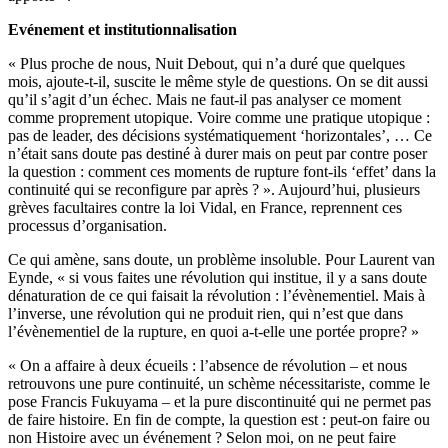
Evénement et institutionnalisation
« Plus proche de nous, Nuit Debout, qui n’a duré que quelques
mois, ajoute-t-il, suscite le même style de questions. On se dit aussi
qu’il s’agit d’un échec. Mais ne faut-il pas analyser ce moment
comme proprement utopique. Voire comme une pratique utopique :
pas de leader, des décisions systématiquement ‘horizontales’, … Ce
n’était sans doute pas destiné à durer mais on peut par contre poser
la question : comment ces moments de rupture font-ils ‘effet’ dans la
continuité qui se reconfigure par après ? ». Aujourd’hui, plusieurs
grèves facultaires contre la loi Vidal, en France, reprennent ces
processus d’organisation.
Ce qui amène, sans doute, un problème insoluble. Pour Laurent van
Eynde, « si vous faites une révolution qui institue, il y a sans doute
dénaturation de ce qui faisait la révolution : l’évènementiel. Mais à
l’inverse, une révolution qui ne produit rien, qui n’est que dans
l’évènementiel de la rupture, en quoi a-t-elle une portée propre? »
« On a affaire à deux écueils : l’absence de révolution – et nous
retrouvons une pure continuité, un schème nécessitariste, comme le
pose Francis Fukuyama – et la pure discontinuité qui ne permet pas
de faire histoire. En fin de compte, la question est : peut-on faire ou
non Histoire avec un événement ? Selon moi, on ne peut faire