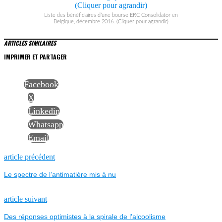
Liste des bénéficiaires d’une bourse ERC Consolidator en
Belgique, décembre 2016. (Cliquer pour agrandir)
ARTICLES SIMILAIRES
IMPRIMER ET PARTAGER
Facebook
X
Linkedin
Whatsapp
Email
NAVIGATION
Previous
article précédent
post:
Le spectre de l’antimatière mis à nu
DE
L’ARTICLE
Next
article suivant
post:
Des réponses optimistes à la spirale de l’alcoolisme