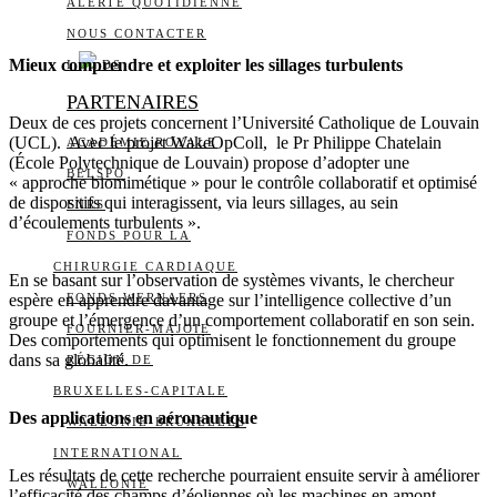
ALERTE QUOTIDIENNE
NOUS CONTACTER
Mieux comprendre et exploiter les sillages turbulents
I
DS
PARTENAIRES
Deux de ces projets concernent l’Université Catholique de Louvain
(UCL). Avec le projet WakeOpColl, le Pr Philippe Chatelain
ACADÉMIE ROYALE
(École Polytechnique de Louvain) propose d’adopter une
BELSPO
« approche biomimétique » pour le contrôle collaboratif et optimisé
de dispositifs qui interagissent, via leurs sillages, au sein
FNRS
d’écoulements turbulents ».
FONDS POUR LA
CHIRURGIE CARDIAQUE
En se basant sur l’observation de systèmes vivants, le chercheur
espère en apprendre davantage sur l’intelligence collective d’un
FONDS WERNAERS
groupe et l’émergence d’un comportement collaboratif en son sein.
FOURNIER-MAJOIE
Des comportements qui optimisent le fonctionnement du groupe
dans sa globalité.
RÉGION DE
BRUXELLES-CAPITALE
Des applications en aéronautique
WALLONIE-BRUXELLES
INTERNATIONAL
Les résultats de cette recherche pourraient ensuite servir à améliorer
WALLONIE
l’efficacité des champs d’éoliennes où les machines en amont