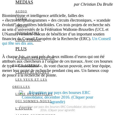
MEDIAS
par Christian Du Brulle
AUDIO
Biomimétisme et intelligence artificielle, failles des
VIDÉO
« électroencéphalogrammes » des circuits électroniques, « scandale
évolutif” des rotifères bdelloïdes. Ces trois projets de recherche nés
PHOTO
au sein d’universités de la Fédération Wallonie-Bruxelles (UCL et
INFOGRAPHIE
UNamur) viennent chacun de bénéficier d’un important soutien
financier du Conseil Européen de la Recherche (ERC).
Un Conseil
LONG FORMAT
qui fête ses dix ans
.
PLUS
À chaque fois, ce sont près de deux millions d’euros qui ont été
LA BIBLIOTHÈQUE DE
attribués aux chercheurs à l’origine de ces travaux. Avec ces bourses
de type « Consolidator », ils vont chacun pouvoir, avec leur équipe,
DAILY SCIENCE
mener leur projet de recherche pendant cinq ans. Un fameux coup
CARTES BLANCHES
de pouce à la recherche de pointe.
LES YEUX ET LES
OREILLES
LISTE DES ARTICLES
QUI SOMMES-NOUS?
Répartition par pays des bourses ERC Consolidator, décembre
L’ÉQUIPE
2016. (Cliquer pour agrandir)