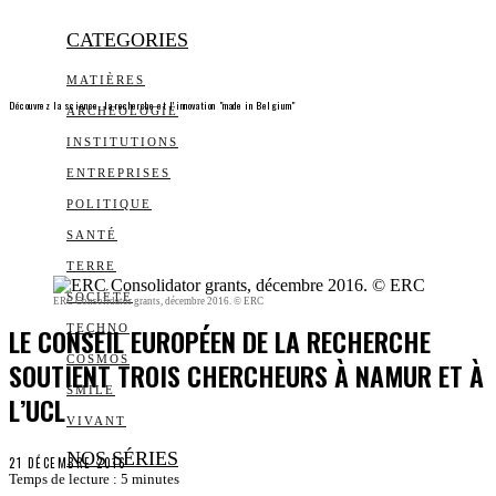
CATEGORIES
MATIÈRES
Découvrez la science, la recherche et l’innovation "made in Belgium"
ARCHEOLOGIE
INSTITUTIONS
ENTREPRISES
POLITIQUE
SANTÉ
TERRE
SOCIÉTÉ
ERC Consolidator grants, décembre 2016. © ERC
LE CONSEIL EUROPÉEN DE LA RECHERCHE
TECHNO
COSMOS
SOUTIENT TROIS CHERCHEURS À NAMUR ET À
SMILE
L’UCL
VIVANT
NOS SÉRIES
21 DÉCEMBRE 2016
Temps de lecture :
5
minutes