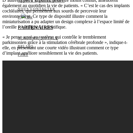
D’autres types d’implants, peut-être moins connus, améliorent
ALERTE QUOTIDIENNE
également au quotidien la vie de patients. « C’est le cas des implants
NOUS CONTACTER
cochléaires, qui permettent aux sourds de percevoir leur
environnement. Ce type de dispositif illustre comment la
I
DS
miniaturisation a pu adapter un design complexe à l’espace limité de
l’oreille », souligne la scientifique.
PARTENAIRES
« Je pense aussi au système qui contrôle le tremblement
ACADÉMIE ROYALE
parkinsonien grâce à la stimulation cérébrale profonde », indique-t-
BELSPO
elle, en présentant une courte vidéo illustrant comment ce type
d’implant améliore sensiblement la vie des patients.
FNRS
FONDS POUR LA
CHIRURGIE CARDIAQUE
FONDS WERNAERS
FOURNIER-MAJOIE
RÉGION DE
BRUXELLES-CAPITALE
WALLONIE-BRUXELLES
INTERNATIONAL
WALLONIE