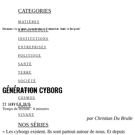
CATEGORIES
MATIÈRES
Découvrez la science, la recherche et l’innovation "made in Belgium"
ARCHEOLOGIE
INSTITUTIONS
ENTREPRISES
POLITIQUE
SANTÉ
TERRE
SOCIÉTÉ
GÉNÉRATION CYBORG
TECHNO
COSMOS
22 JANVIER 2025
SMILE
Temps de lecture :
4
minutes
VIVANT
par Christian Du Brulle
NOS SÉRIES
« Les cyborgs existent. Ils sont partout autour de nous. Et depuis