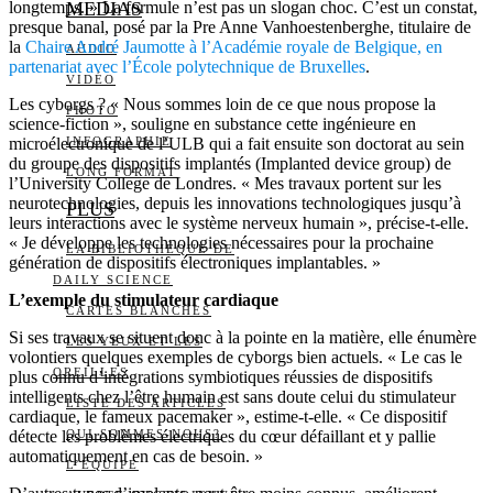
longtemps. » La formule n’est pas un slogan choc. C’est un constat,
MEDIAS
presque banal, posé par la Pre Anne Vanhoestenberghe, titulaire de
la
Chaire André Jaumotte à l’Académie royale de Belgique, en
AUDIO
partenariat avec l’École polytechnique de Bruxelles
.
VIDÉO
Les cyborgs ? « Nous sommes loin de ce que nous propose la
PHOTO
science-fiction », souligne en substance cette ingénieure en
microélectronique de l’ULB qui a fait ensuite son doctorat au sein
INFOGRAPHIE
du groupe des dispositifs implantés (Implanted device group) de
LONG FORMAT
l’University College de Londres. « Mes travaux portent sur les
neurotechnologies, depuis les innovations technologiques jusqu’à
PLUS
leurs interactions avec le système nerveux humain », précise-t-elle.
« Je développe les technologies nécessaires pour la prochaine
LA BIBLIOTHÈQUE DE
génération de dispositifs électroniques implantables. »
DAILY SCIENCE
L’exemple du stimulateur cardiaque
CARTES BLANCHES
Si ses travaux se situent donc à la pointe en la matière, elle énumère
LES YEUX ET LES
volontiers quelques exemples de cyborgs bien actuels. « Le cas le
OREILLES
plus connu d’intégrations symbiotiques réussies de dispositifs
intelligents chez l’être humain est sans doute celui du stimulateur
LISTE DES ARTICLES
cardiaque, le fameux pacemaker », estime-t-elle. « Ce dispositif
détecte les problèmes électriques du cœur défaillant et y pallie
QUI SOMMES-NOUS?
automatiquement en cas de besoin. »
L’ÉQUIPE