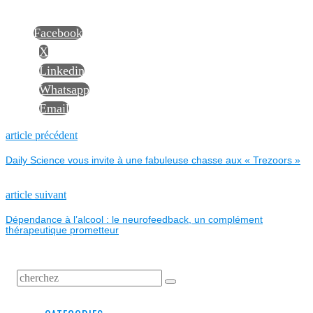
Facebook
X
Linkedin
Whatsapp
Email
NAVIGATION
Previous
article précédent
post:
Daily Science vous invite à une fabuleuse chasse aux « Trezoors »
DE
L’ARTICLE
Next
article suivant
post:
Dépendance à l’alcool : le neurofeedback, un complément
thérapeutique prometteur