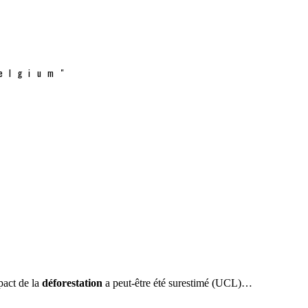
elgium"
mpact de la
déforestation
a peut-être été surestimé (UCL)…