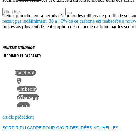
Cette approche leur a permis d’étudier des milliers de profils de sol s
restait pas indéfiniment. 30 à 40% de ce carbone est réabsorbé à nouv
processus plus lent de réabsorption de ce même carbone par les sédime
ARTICLES SIMILAIRES
IMPRIMER ET PARTAGER
Facebook
X
Linkedin
Whatsapp
Email
NAVIGATION
Previous
article précédent
post:
SORTIR DU CADRE POUR AVOIR DES IDÉES NOUVELLES
DE