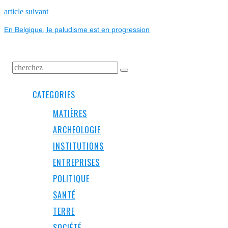
L’ARTICLE
Next
article suivant
post:
En Belgique, le paludisme est en progression
CATEGORIES
MATIÈRES
ARCHEOLOGIE
INSTITUTIONS
ENTREPRISES
POLITIQUE
SANTÉ
TERRE
SOCIÉTÉ