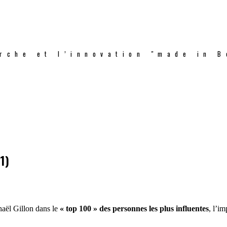
rche et l’innovation "made in B
1)
chaël Gillon dans le
« top 100 » des personnes les plus influentes
, l’i