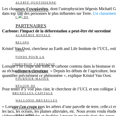
ALERTE QUOTIDIENNE
Les chasseurs d’exoplanètes, dont l’astrophysicien liégeois Michaël Gi
NOUS CONTACTER
dans top 100 des personnes le plus influentes sur Terre.
Un classemen
I
DS
PARTENAIRES
Carbone: l’impact de la déforestation a peut-être été surestimé
ACADÉMIE ROYALE
BELSPO
Kristof Van Oost, chercheur au Earth and Life Institute de l’UCL, esti
FNRS
FONDS POUR LA
CHIRURGIE CARDIAQUE
Lorsque l’on coupe une forêt, le carbone contenu dans la biomasse et l
au réchauffement climatique « Depuis les débuts de l’agriculture, beauc
FONDS WERNAERS
quantifier précisément ce phénomène », explique Kristof Van Oost.
FOURNIER-MAJOIE
RÉGION DE
Pour tenter d’y voir plus clair, le chercheur de l’UCL et son collègue 
BRUXELLES-CAPITALE
WALLONIE-BRUXELLES
« Lorsque l’on coupe tous les arbres d’une parcelle de terre, celle-ci 
INTERNATIONAL
les lacs, les océans, les plaines alluviales, etc. Nous avons voulu étud
WALLONIE
sédimentaires prélevées et étudiées à travers le monde dans des zones 