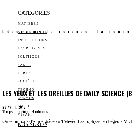
CATEGORIES
MATIÈRES
Découvrez la science, la reche
ARCHEOLOGIE
INSTITUTIONS
ENTREPRISES
POLITIQUE
SANTÉ
TERRE
SOCIÉTÉ
LES YEUX ET LES OREILLES DE DAILY SCIENCE (8
TECHNO
COSMOS
SMILE
23 AVRIL 2017
Temps de lecture :
4
minutes
VIVANT
Onze millions d’euros grâce au
Télévie
, l’astrophysicien liégeois Mi
NOS SÉRIES