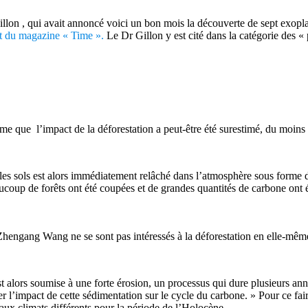
llon , qui avait annoncé voici un bon mois la découverte de sept exoplan
t du magazine « Time ».
Le Dr Gillon y est cité dans la catégorie des « 
me que l’impact de la déforestation a peut-être été surestimé, du moins
es sols est alors immédiatement relâché dans l’atmosphère sous forme de
oup de forêts ont été coupées et de grandes quantités de carbone ont été
Zhengang Wang ne se sont pas intéressés à la déforestation en elle-même, 
est alors soumise à une forte érosion, un processus qui dure plusieurs an
ier l’impact de cette sédimentation sur le cycle du carbone. » Pour ce fai
aux climats différents pour la période de l’Holocène.