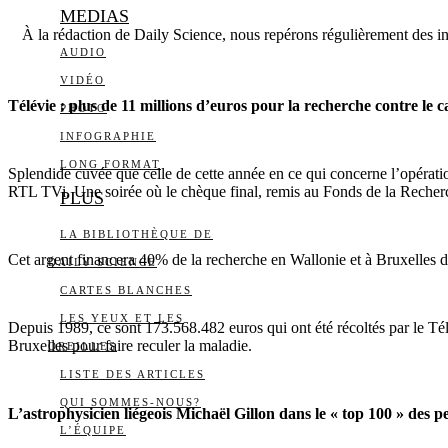
MEDIAS
À la rédaction de Daily Science, nous repérons régulièrement des info
AUDIO
VIDÉO
Télévie : plus de 11 millions d’euros pour la recherche contre le 
PHOTO
INFOGRAPHIE
LONG FORMAT
Splendide cuvée que celle de cette année en ce qui concerne l’opérati
RTL TVi. Une soirée où le chèque final, remis au Fonds de la Recherc
PLUS
LA BIBLIOTHÈQUE DE
Cet argent financera 40% de la recherche en Wallonie et à Bruxelles da
DAILY SCIENCE
CARTES BLANCHES
LES YEUX ET LES
Depuis 1989, ce sont 173.568.482 euros qui ont été récoltés par le Télé
Bruxelles pour faire reculer la maladie.
OREILLES
LISTE DES ARTICLES
QUI SOMMES-NOUS?
L’astrophysicien liégeois Michaël Gillon dans le « top 100 » des pe
L’ÉQUIPE