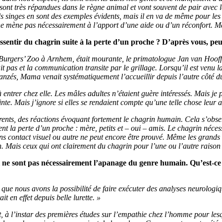
sont très répandues dans le règne animal et vont souvent de pair avec l
s singes en sont des exemples évidents, mais il en va de même pour les
ne mène pas nécessairement à l’apport d’une aide ou d’un réconfort. Mai
ssentir du chagrin suite à la perte d’un proche ? D’après vous, peu
gers’ Zoo à Arnhem, était mourante, le primatologue Jan van Hooff, q
it pas et la communication transite par le grillage. Lorsqu’il est venu 
anzés, Mama venait systématiquement l’accueillir depuis l’autre côté du
entrer chez elle. Les mâles adultes n’étaient guère intéressés. Mais je pe
te. Mais j’ignore si elles se rendaient compte qu’une telle chose leur a
ents, des réactions évoquant fortement le chagrin humain. Cela s’obser
nt la perte d’un proche : mère, petits et – oui – amis. Le chagrin nécess
sans contact visuel ou autre ne peut encore être prouvé. Même les grands
. Mais ceux qui ont clairement du chagrin pour l’une ou l’autre raiso
ne sont pas nécessairement l’apanage du genre humain. Qu’est-ce qu
 que nous avons la possibilité de faire exécuter des analyses neurologiq
t en effet depuis belle lurette. »
t, à l’instar des premières études sur l’empathie chez l’homme pour les