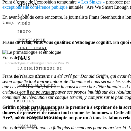
Point d’orgue de l’exposition temporaire
« Les Singes »
proposée par 
MEDIAS
exceptionnelle conférence publique
intitulée “Are We Smart Enough t
AUDIO
En avant-goût de cette rencontre, le journaliste Frans Steenhoudt a lo
Unis).
VIDÉO
PHOTO
INFOGRAPHIE
Frans de Waal, vous vous qualifiez d’éthologue cognitif. En quoi ce
LONG FORMAT
PLUS
Le primatologue et éthologue Frans de Waal. ©
DR
LA BIBLIOTHÈQUE DE
Frans de Waal :
« Ce terme a été créé par Donald Griffin, qui avait ét
DAILY SCIENCE
selon laquelle tout tourne autour de l’homme et nous serions les seuls
CARTES BLANCHES
que ces actes vont de pair avec la conscience chez l’être humain – d’
critiques car il ne pouvait appuyer ses propos intuitifs sur des résult
LES YEUX ET LES
continuité de l’évolution sur chaque terrain, y compris sur le plan cogn
OREILLES
Griffin n’était certainement pas le premier à s’exprimer de la sor
LISTE DES ARTICLES
douées de pensée et de raison tout comme les hommes. » Cette 
Are?, où vous réglez leur compte un par un à tous les tabous rela
QUI SOMMES-NOUS?
L’ÉQUIPE
Frans de Waal :
« Il nous a fallu plus de cent ans pour en arriver là.