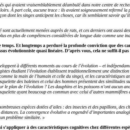
és qui avaient vraisemblablement déambulé dans notre centre de recher
uloirs. À part cela, aucune trace : ils avaient soigneusement refermé la 
açon dont les singes anticipent les choses, car ils semblaient savoir qu’
 sont actuellement menées auprès de rats, et ces derniers ont aussi de
 plus en plus de compétences considérées de longue date comme une ind
temps. Et longtemps a perduré la profonde conviction que des carac
 évolutionniste quasi linéaire. D’après vous, cela ne suffit-il pas à
veloppent à différents moments au cours de l’évolution – et indépendamm
tes étudiant l’évolution établissent traditionnellement une distinction 
omme la main de l’humain et celle du singe), et les caractéristiques a
squelette des baleines et celui des hommes présentent des similitudes 
 sur le plan de l’évolution ? Les dauphins et les poissons n’ont aucun 
squelette ayant beaucoup en commun avec celui d’autres mammifères et 
nombreuses espèces dotées d’ailes : des insectes et des papillons, des 
s distances. La convergence évolutive a engendré d’importantes analogie
un problème similaire. »
i s’appliquer à des caractéristiques cognitives chez différentes espè