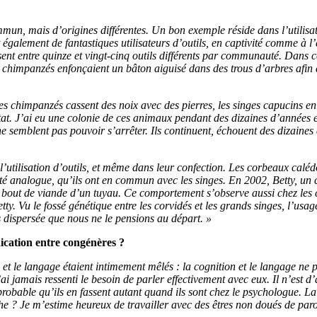
un, mais d’origines différentes. Un bon exemple réside dans l’utilisa
également de fantastiques utilisateurs d’outils, en captivité comme à l
ilisent entre quinze et vingt-cinq outils différents par communauté. Da
s chimpanzés enfonçaient un bâton aiguisé dans des trous d’arbres afin
 les chimpanzés cassent des noix avec des pierres, les singes capucins en
tat. J’ai eu une colonie de ces animaux pendant des dizaines d’années et 
semblent pas pouvoir s’arrêter. Ils continuent, échouent des dizaines 
tilisation d’outils, et même dans leur confection. Les corbeaux calédon
cité analogue, qu’ils ont en commun avec les singes. En 2002, Betty, un 
un bout de viande d’un tuyau. Ce comportement s’observe aussi chez les
etty. Vu le fossé génétique entre les corvidés et les grands singes, l’usa
 dispersée que nous ne le pensions au départ. »
ication entre congénères ?
 le langage étaient intimement mêlés : la cognition et le langage ne po
’ai jamais ressenti le besoin de parler effectivement avec eux. Il n’est d
ès probable qu’ils en fassent autant quand ils sont chez le psychologue. L
ache ? Je m’estime heureux de travailler avec des êtres non doués de paro