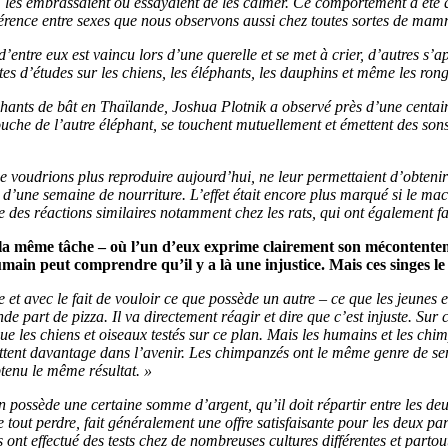
 les embrassaient ou essayaient de les calmer. Ce comportement a été qua
ifférence entre sexes que nous observons aussi chez toutes sortes de mam
d’entre eux est vaincu lors d’une querelle et se met à crier, d’autres s
rtes d’études sur les chiens, les éléphants, les dauphins et même les 
phants de bât en Thaïlande, Joshua Plotnik a observé près d’une centai
ouche de l’autre éléphant, se touchent mutuellement et émettent des sons
voudrions plus reproduire aujourd’hui, ne leur permettaient d’obtenir d
us d’une semaine de nourriture. L’effet était encore plus marqué si le ma
e des réactions similaires notamment chez les rats, qui ont également fai
r la même tâche – où l’un d’eux exprime clairement son mécontente
humain peut comprendre qu’il y a là une injustice. Mais ces singes l
et avec le fait de vouloir ce que possède un autre – ce que les jeune
nde part de pizza. Il va directement réagir et dire que c’est injuste. Sur
que les chiens et oiseaux testés sur ce plan. Mais les humains et les chi
rojettent davantage dans l’avenir. Les chimpanzés ont le même genre de 
tenu le même résultat. »
un possède une certaine somme d’argent, qu’il doit répartir entre les de
 de tout perdre, fait généralement une offre satisfaisante pour les deux p
nt effectué des tests chez de nombreuses cultures différentes et partout,