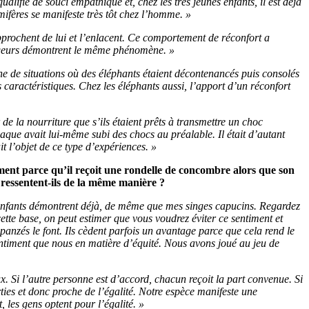
lifié de souci empathique et, chez les très jeunes enfants, il est déjà
mifères se manifeste très tôt chez l’homme. »
’approchent de lui et l’enlacent. Ce comportement de réconfort a
rongeurs démontrent le même phénomène. »
ne de situations où des éléphants étaient décontenancés puis consolés
 caractéristiques. Chez les éléphants aussi, l’apport d’un réconfort
e la nourriture que s’ils étaient prêts à transmettre un choc
caque avait lui-même subi des chocs au préalable. Il était d’autant
t l’objet de ce type d’expériences. »
ment parce qu’il reçoit une rondelle de concombre alors que son
e ressentent-ils de la même manière ?
s enfants démontrent déjà, de même que mes singes capucins. Regardez
 cette base, on peut estimer que vous voudrez éviter ce sentiment et
mpanzés le font. Ils cèdent parfois un avantage parce que cela rend le
sentiment que nous en matière d’équité. Nous avons joué au jeu de
ux. Si l’autre personne est d’accord, chacun reçoit la part convenue. Si
arties et donc proche de l’égalité. Notre espèce manifeste une
 les gens optent pour l’égalité. »