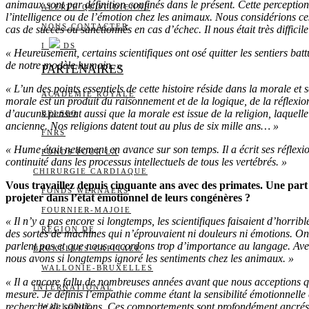
animaux sont par définition confinés dans le présent. Cette perception 
ALERTE QUOTIDIENNE
l’intelligence ou de l’émotion chez les animaux. Nous considérions 
NOUS CONTACTER
cas de succès ou sanctionnés en cas d’échec. Il nous était très diffici
I
DS
« Heureusement, certains scientifiques ont osé quitter les sentiers batt
de notre modèle humain. »
PARTENAIRES
« L’un des points essentiels de cette histoire réside dans la morale e
ACADÉMIE ROYALE
morale est un produit du raisonnement et de la logique, de la réflexio
d’aucuns pensent aussi que la morale est issue de la religion, laquell
BELSPO
ancienne. Nos religions datent tout au plus de six mille ans… »
FNRS
« Hume était nettement en avance sur son temps. Il a écrit ses réflex
FONDS POUR LA
continuité dans les processus intellectuels de tous les vertébrés. »
CHIRURGIE CARDIAQUE
Vous travaillez depuis cinquante ans avec des primates. Une part
FONDS WERNAERS
projeter dans l’état émotionnel de leurs congénères ?
FOURNIER-MAJOIE
« Il n’y a pas encore si longtemps, les scientifiques faisaient d’horrib
RÉGION DE
des sortes de machines qui n’éprouvaient ni douleurs ni émotions. On
parlent pas et que nous accordons trop d’importance au langage. Avec,
BRUXELLES-CAPITALE
nous avons si longtemps ignoré les sentiments chez les animaux. »
WALLONIE-BRUXELLES
« Il a encore fallu de nombreuses années avant que nous acceptions q
INTERNATIONAL
mesure. Je définis l’empathie comme étant la sensibilité émotionnelle e
recherche de solutions. Ces comportements sont profondément ancrés d
WALLONIE