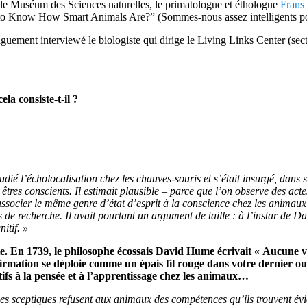
le Muséum des Sciences naturelles, le primatologue et éthologue
Frans
o Know How Smart Animals Are?” (Sommes-nous assez intelligents pour
nguement interviewé le biologiste qui dirige le Living Links Center (se
la consiste-t-il ?
udié l’écholocalisation chez les chauves-souris et s’était insurgé, dans
 êtres conscients. Il estimait plausible – parce que l’on observe des ac
associer le même genre d’état d’esprit à la conscience chez les animau
ats de recherche. Il avait pourtant un argument de taille : à l’instar d
itif. »
te. En 1739, le philosophe écossais David Hume écrivait « Aucune vé
affirmation se déploie comme un épais fil rouge dans votre dern
tifs à la pensée et à l’apprentissage chez les animaux…
 Les sceptiques refusent aux animaux des compétences qu’ils trouvent évi