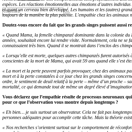
espèces. Les réactions émotionnelles aux émotions d’autres individus 
et ayant un cerveau bien développé. Les humains et les (autres) grand
toujours de la manière la plus patente. L’empathie chez les animaux 
Doutez-vous encore du fait que les grands singes puissent aussi re
« Quand Mama, la femelle chimpanzé dominante dans la colonie du Bur
années, souhaitait encore lui rendre visite. Normalement, cela ne se fa
connaissaient très bien. Quand il se montrait dans l’enclos des chimp
« Lorsqu’elle est morte, quelques autres chimpanzés furent autorisés à 
conscientes de la mort de Mama, qui avait 59 ans quand elle s’est étein
« La mort et la perte peuvent parfois provoquer, chez des animaux par
mort et à la perte constatées à ce jour chez les grands singes concerne
ordre, le sentiment de deuil relatif à la perte – même d’un proche – 
mortalité, ce qui demande tout de même un degré élevé d’imagination
Vous déclarez que l’empathie résulte de processus neuronaux qui 
pour ce que l’observation vous montre depuis longtemps ?
« Eh bien… je suis surtout un observateur. Cela ne fait pas longtemps
personnes adéquates pour accomplir cette tâche. Mais la théorie existai
« Nos recherches s’orientent surtout sur le comportement de réconfor