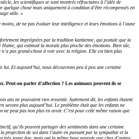
ècle, les scientifiques se sont montrés réfractaires à l’idée de
dre quelque chose mais uniquement à condition d’être récompensés en
age utile. »
le moins, de ne pas évaluer leur intelligence et leurs émotions à l’aune
 fortement imprégnées par la tradition kantienne, qui postule que la
de Hume, qui estimait la morale plus proche des émotions. Bien sûr,
n’a pas grand-chose à voir avec la religion. Elle est bien plus
de lui. Et aujourd’hui, nous découvrons peu à peu une certaine
x. Peut-on parler d’affection ? Les animaux peuvent-ils se
ois ans ne pouvaient rien ressentir. Autrement dit, les enfants étaient
n savons plus aujourd’hui. Le problème était que les enfants ne
 on ne peut pas non plus en avoir. C’est pour cette même raison que
nctif, qu’ils peuvent partager des sentiments dans une certaine
la projection de soi dans l’autre en passant par la sympathie et la
un très jeune âge, mais ont la même base neurale que chez d’autres