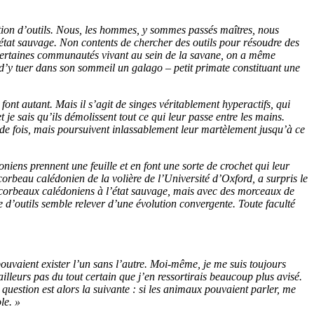
tion d’outils. Nous, les hommes, y sommes passés maîtres, nous
’état sauvage. Non contents de chercher des outils pour résoudre des
ns certaines communautés vivant au sein de la savane, on a même
 d’y tuer dans son sommeil un galago – petit primate constituant une
 font autant. Mais il s’agit de singes véritablement hyperactifs, qui
je sais qu’ils démolissent tout ce qui leur passe entre les mains.
de fois, mais poursuivent inlassablement leur martèlement jusqu’à ce
iens prennent une feuille et en font une sorte de crochet qui leur
corbeau calédonien de la volière de l’Université d’Oxford, a surpris le
 corbeaux calédoniens à l’état sauvage, mais avec des morceaux de
ge d’outils semble relever d’une évolution convergente. Toute faculté
uvaient exister l’un sans l’autre. Moi-même, je me suis toujours
’ailleurs pas du tout certain que j’en ressortirais beaucoup plus avisé.
a question est alors la suivante : si les animaux pouvaient parler, me
le. »