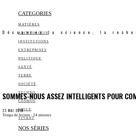
CATEGORIES
MATIÈRES
Découvrez la science, la reche
ARCHEOLOGIE
INSTITUTIONS
ENTREPRISES
POLITIQUE
SANTÉ
TERRE
SOCIÉTÉ
SOMMES-NOUS ASSEZ INTELLIGENTS POUR COM
TECHNO
COSMOS
SMILE
23 MAI 2018
Temps de lecture :
24
minutes
VIVANT
NOS SÉRIES