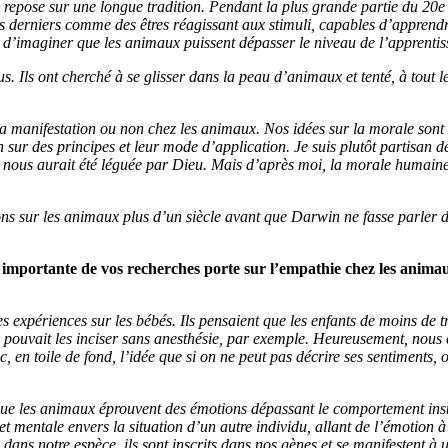
repose sur une longue tradition. Pendant la plus grande partie du 20e si
ces derniers comme des êtres réagissant aux stimuli, capables d’appren
le d’imaginer que les animaux puissent dépasser le niveau de l’apprentiss
us. Ils ont cherché à se glisser dans la peau d’animaux et tenté, à tout 
t sa manifestation ou non chez les animaux. Nos idées sur la morale sont
n sur des principes et leur mode d’application. Je suis plutôt partisan 
e nous aurait été léguée par Dieu. Mais d’après moi, la morale humaine 
ions sur les animaux plus d’un siècle avant que Darwin ne fasse parler 
 importante de vos recherches porte sur l’empathie chez les animau
les expériences sur les bébés. Ils pensaient que les enfants de moins de tr
 pouvait les inciser sans anesthésie, par exemple. Heureusement, nous e
 en toile de fond, l’idée que si on ne peut pas décrire ses sentiments,
ue les animaux éprouvent des émotions dépassant le comportement insti
t mentale envers la situation d’un autre individu, allant de l’émotion à 
ans notre espèce, ils sont inscrits dans nos gènes et se manifestent à 