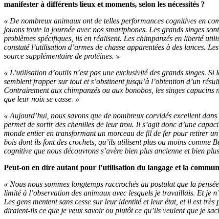
manifester à différents lieux et moments, selon les nécessités ?
« De nombreux animaux ont de telles performances cognitives en comm
jouons toute la journée avec nos smartphones. Les grands singes sont 
problèmes spécifiques, ils en réalisent. Les chimpanzés en liberté ut
constaté l’utilisation d’armes de chasse apparentées à des lances. Le
source supplémentaire de protéines. »
« L’utilisation d’outils n’est pas une exclusivité des grands singes. Si
semblent frapper sur tout et s’obstinent jusqu’à l’obtention d’un résul
Contrairement aux chimpanzés ou aux bonobos, les singes capucins ne 
que leur noix se casse. »
« Aujourd’hui, nous savons que de nombreux corvidés excellent dans l’u
permet de sortir des chenilles de leur trou. Il s’agit donc d’une capa
monde entier en transformant un morceau de fil de fer pour retirer 
bois dont ils font des crochets, qu’ils utilisent plus ou moins comme B
cognitive que nous découvrons s’avère bien plus ancienne et bien plus
Peut-on en dire autant pour l’utilisation du langage et la commun
« Nous nous sommes longtemps raccrochés au postulat que la pensée et
limité à l’observation des animaux avec lesquels je travaillais. Et je n
Les gens mentent sans cesse sur leur identité et leur état, et il est tr
diraient-ils ce que je veux savoir ou plutôt ce qu’ils veulent que je s