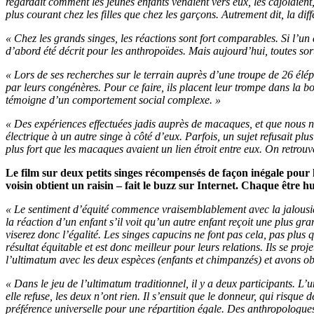
regardait comment les jeunes enfants venaient vers eux, les cajolaient,
plus courant chez les filles que chez les garçons. Autrement dit, la d
« Chez les grands singes, les réactions sont fort comparables. Si l’un 
d’abord été décrit pour les anthropoïdes. Mais aujourd’hui, toutes so
« Lors de ses recherches sur le terrain auprès d’une troupe de 26 élé
par leurs congénères. Pour ce faire, ils placent leur trompe dans la b
témoigne d’un comportement social complexe. »
« Des expériences effectuées jadis auprès de macaques, et que nous ne 
électrique à un autre singe à côté d’eux. Parfois, un sujet refusait pl
plus fort que les macaques avaient un lien étroit entre eux. On retrouv
Le film sur deux petits singes récompensés de façon inégale pou
voisin obtient un raisin – fait le buzz sur Internet. Chaque être 
« Le sentiment d’équité commence vraisemblablement avec la jalousie 
la réaction d’un enfant s’il voit qu’un autre enfant reçoit une plus gra
viserez donc l’égalité. Les singes capucins ne font pas cela, pas plus 
résultat équitable et est donc meilleur pour leurs relations. Ils se p
l’ultimatum avec les deux espèces (enfants et chimpanzés) et avons ob
« Dans le jeu de l’ultimatum traditionnel, il y a deux participants. L’
elle refuse, les deux n’ont rien. Il s’ensuit que le donneur, qui risque
préférence universelle pour une répartition égale. Des anthropologues o