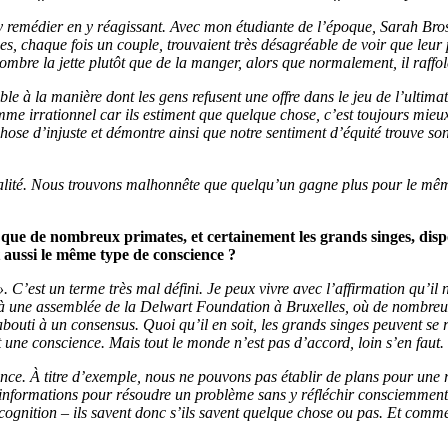
d’y remédier en y réagissant. Avec mon étudiante de l’époque, Sarah Br
 chaque fois un couple, trouvaient très désagréable de voir que leur 
ombre la jette plutôt que de la manger, alors que normalement, il raffo
e à la manière dont les gens refusent une offre dans le jeu de l’ultimat
e irrationnel car ils estiment que quelque chose, c’est toujours mieux qu
chose d’injuste et démontre ainsi que notre sentiment d’équité trouve s
galité. Nous trouvons malhonnête que quelqu’un gagne plus pour le mêm
s que de nombreux primates, et certainement les grands singes, di
 aussi le même type de conscience ?
C’est un terme très mal défini. Je peux vivre avec l’affirmation qu’il n
à une assemblée de la Delwart Foundation à Bruxelles, où de nombreux sc
uti à un consensus. Quoi qu’il en soit, les grands singes peuvent se r
une conscience. Mais tout le monde n’est pas d’accord, loin s’en faut.
nce. À titre d’exemple, nous ne pouvons pas établir de plans pour une r
informations pour résoudre un problème sans y réfléchir consciemment.
cognition – ils savent donc s’ils savent quelque chose ou pas. Et comme