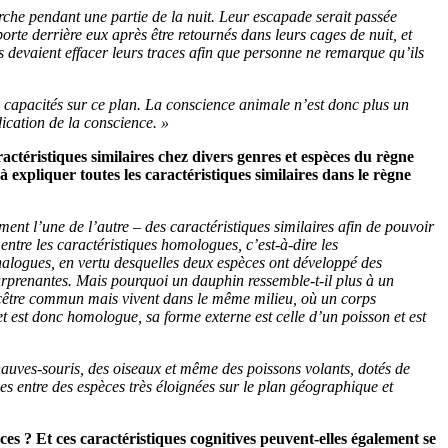
che pendant une partie de la nuit. Leur escapade serait passée
porte derrière eux après être retournés dans leurs cages de nuit, et
ils devaient effacer leurs traces afin que personne ne remarque qu’ils
s capacités sur ce plan. La conscience animale n’est donc plus un
ication de la conscience. »
téristiques similaires chez divers genres et espèces du règne
 expliquer toutes les caractéristiques similaires dans le règne
ent l’une de l’autre – des caractéristiques similaires afin de pouvoir
entre les caractéristiques homologues, c’est-à-dire les
nalogues, en vertu desquelles deux espèces ont développé des
surprenantes. Mais pourquoi un dauphin ressemble-t-il plus à un
ancêtre commun mais vivent dans le même milieu, où un corps
est donc homologue, sa forme externe est celle d’un poisson et est
chauves-souris, des oiseaux et même des poissons volants, dotés de
s entre des espèces très éloignées sur le plan géographique et
ces ? Et ces caractéristiques cognitives peuvent-elles également se