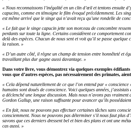
« Nous reconnaissons l’inégalité en un clin d’œil et tentons ensuite 
capucins, comme en témoigne le film évoqué précédemment. Les singes,
est même arrivé que le singe qui n’avait reçu qu’une rondelle de conc
« Le fait que le singe capucin jette son morceau de concombre ressembl
perdants sur toute la ligne. Certains considèrent ce comportement comm
delà des espèces. Chacun de nous sent et voit qu’il se passe quelque 
la raison. »
« D’un autre côté, il règne un champ de tension entre honnêteté et é
travaillant plus dur gagne aussi davantage. »
Dans votre livre, vous démontrez via quelques exemples édifiant
vous que d’autres espèces, pas nécessairement des primates, aient
« Cela dépend naturellement de ce que l’on entend par « conscience ». 
humains sont doués de conscience. Voici quelques années, j’assistais 
a déclenché une longue discussion. Mais nous n’avons pas vraiment abo
Gordon Gallup, une raison suffisante pour avancer qu’ils possédaient 
« En fait, nous ne pouvons pas effectuer certaines tâches sans conscie
consciemment. Nous ne pouvons pas déterminer s’il nous faut plus d’
savons que ces derniers dressent bel et bien des plans et ont une méta
cas aussi. »