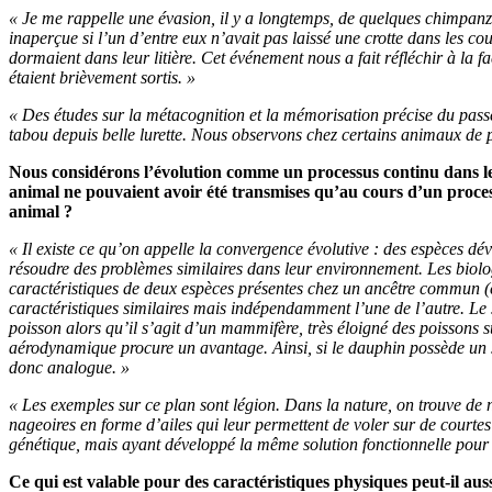
« Je me rappelle une évasion, il y a longtemps, de quelques chimpanz
inaperçue si l’un d’entre eux n’avait pas laissé une crotte dans les co
dormaient dans leur litière. Cet événement nous a fait réfléchir à la f
étaient brièvement sortis. »
« Des études sur la métacognition et la mémorisation précise du passé
tabou depuis belle lurette. Nous observons chez certains animaux de
Nous considérons l’évolution comme un processus continu dans le 
animal ne pouvaient avoir été transmises qu’au cours d’un processus
animal ?
« Il existe ce qu’on appelle la convergence évolutive : des espèces dé
résoudre des problèmes similaires dans leur environnement. Les biologis
caractéristiques de deux espèces présentes chez un ancêtre commun (c
caractéristiques similaires mais indépendamment l’une de l’autre. Le 
poisson alors qu’il s’agit d’un mammifère, très éloigné des poissons
aérodynamique procure un avantage. Ainsi, si le dauphin possède un 
donc analogue. »
« Les exemples sur ce plan sont légion. Dans la nature, on trouve de 
nageoires en forme d’ailes qui leur permettent de voler sur de courte
génétique, mais ayant développé la même solution fonctionnelle pour 
Ce qui est valable pour des caractéristiques physiques peut-il auss