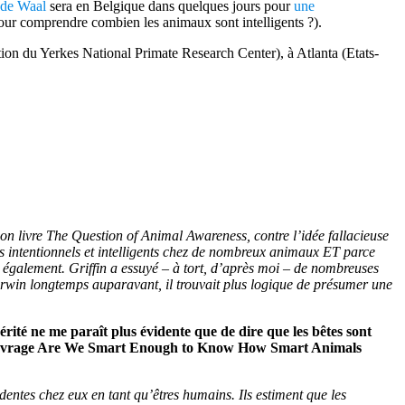
 de Waal
sera en Belgique dans quelques jours pour
une
 comprendre combien les animaux sont intelligents ?).
ction du Yerkes National Primate Research Center), à Atlanta (Etats-
 son livre The Question of Animal Awareness, contre l’idée fallacieuse
tes intentionnels et intelligents chez de nombreux animaux ET parce
x également. Griffin a essuyé – à tort, d’après moi – de nombreuses
e Darwin longtemps auparavant, il trouvait plus logique de présumer une
rité ne me paraît plus évidente que de dire que les bêtes sont
ier ouvrage Are We Smart Enough to Know How Smart Animals
dentes chez eux en tant qu’êtres humains. Ils estiment que les