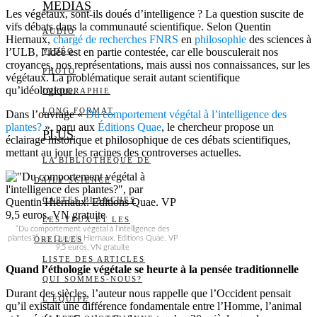
MEDIAS
Les végétaux, sont-ils doués d’intelligence ? La question suscite de
vifs débats dans la communauté scientifique. Selon Quentin
AUDIO
Hiernaux,
chargé de recherches FNRS
en
philosophie
des sciences à
l’ULB, l’idée est en partie contestée, car elle bousculerait nos
VIDÉO
croyances, nos représentations, mais aussi nos connaissances, sur les
PHOTO
végétaux. La problématique serait autant scientifique
qu’idéologique.
INFOGRAPHIE
LONG FORMAT
Dans l’ouvrage «
Du comportement végétal à l’intelligence des
plantes?
», paru aux
Éditions Quae
, le chercheur propose un
PLUS
éclairage historique et philosophique de ces débats scientifiques,
mettant au jour les racines des controverses actuelles.
LA BIBLIOTHÈQUE DE
DAILY SCIENCE
CARTES BLANCHES
LES YEUX ET LES
“Du comportement végétal à l’intelligence des
plantes?”, par Quentin Hiernaux. Editions Quae. VP
OREILLES
9,5 euros, VN gratuite
LISTE DES ARTICLES
Quand l’éthologie végétale se heurte à la pensée traditionnelle
QUI SOMMES-NOUS?
Durant des siècles, l’auteur nous rappelle que l’Occident pensait
L’ÉQUIPE
qu’il existait une différence fondamentale entre l’Homme, l’animal