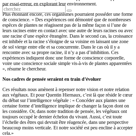
par essai-erreur, en explorant leur environnement.
Plus étonnant encore, ces organismes pourraient posséder une forme
de conscience. « Des expériences ont démontré que de nombreuses
espèces de plantes ne réagissent pas de la même façon si l’une de
leurs racines entre en contact avec une autre de leurs racines ou avec
une racine d’une espèce étrangère. Dans le second cas, la croissance
est inhibée et la racine s’éloigne de sa voisine en laissant une zone
de sol vierge entre elle et sa concurrente. Dans le cas où il y a
rencontre avec sa propre racine, il n’y a pas d’inhibition. Ces
expériences indiquent donc une forme de conscience corporelle,
voire une conscience sociale simple vis-à-vis de plantes apparentées
», résume le chercheur.
Nos cadres de pensée seraient en train d’évoluer
Ces résultats nous amènent à repenser notre vision et notre relation
aux végétaux. Et pour Quentin Hiernaux, c’est là que réside le cœur
du débat sur l’intelligence végétale : « Concéder aux plantes une
certaine forme d’intelligence implique de changer la façon dont on
les considère. Or, dans notre tradition de pensée, les végétaux ont
toujours occupé le dernier échelon du vivant. Aussi, c’est toute
l’échelle des êtres qui devrait être réagencée, dans une perspective
beaucoup moins verticale. Et notre société est peu encline à accepter
cela.»