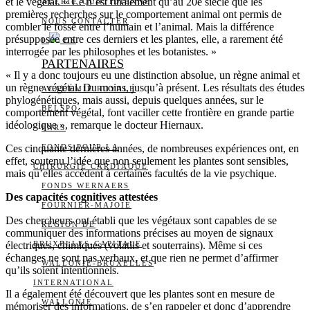
et le végétal. « Ce n’est finalement qu’au 20e siècle que les
ALERTE QUOTIDIENNE
premières recherches sur le comportement animal ont permis de
NOUS CONTACTER
combler le fossé entre l’humain et l’animal. Mais la différence
présupposée entre ces derniers et les plantes, elle, a rarement été
I
DS
interrogée par les philosophes et les botanistes. »
PARTENAIRES
« Il y a donc toujours eu une distinction absolue, un règne animal et
un règne végétal. Du moins, jusqu’à présent. Les résultats des études
ACADÉMIE ROYALE
phylogénétiques, mais aussi, depuis quelques années, sur le
BELSPO
comportement végétal, font vaciller cette frontière en grande partie
idéologique », remarque le docteur Hiernaux.
FNRS
Ces cinquante dernières années, de nombreuses expériences ont, en
FONDS POUR LA
effet, soutenu l’idée que non seulement les plantes sont sensibles,
CHIRURGIE CARDIAQUE
mais qu’elles accèdent à certaines facultés de la vie psychique.
FONDS WERNAERS
Des capacités cognitives attestées
FOURNIER-MAJOIE
Des chercheurs ont établi que les végétaux sont capables de se
RÉGION DE
communiquer des informations précises au moyen de signaux
électriques, chimiques (volatils et souterrains). Même si ces
BRUXELLES-CAPITALE
échanges ne sont pas verbaux, et que rien ne permet d’affirmer
WALLONIE-BRUXELLES
qu’ils soient intentionnels.
INTERNATIONAL
Il a également été découvert que les plantes sont en mesure de
WALLONIE
mémoriser des informations, de s’en rappeler et donc d’apprendre