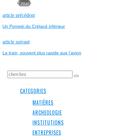
Email
NAVIGATION
Previous
article précédent
post:
Un Pompéi du Crétacé inférieur
DE
L’ARTICLE
Next
article suivant
post:
Le train, souvent plus rapide que l’avion
CATEGORIES
MATIÈRES
ARCHEOLOGIE
INSTITUTIONS
ENTREPRISES