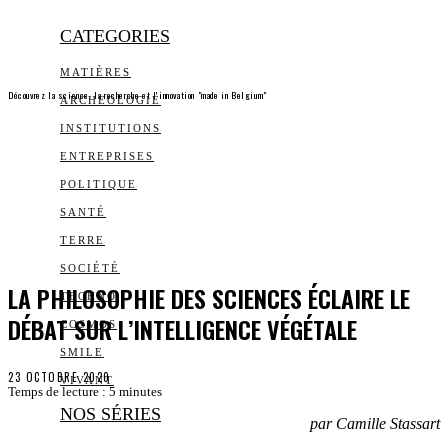
CATEGORIES
MATIÈRES
Découvrez la science, la recherche et l’innovation "made in Belgium"
ARCHEOLOGIE
INSTITUTIONS
ENTREPRISES
POLITIQUE
SANTÉ
TERRE
SOCIÉTÉ
LA PHILOSOPHIE DES SCIENCES ÉCLAIRE LE
TECHNO
DÉBAT SUR L’INTELLIGENCE VÉGÉTALE
COSMOS
SMILE
23 OCTOBRE 2020
VIVANT
Temps de lecture :
5
minutes
NOS SÉRIES
par Camille Stassart