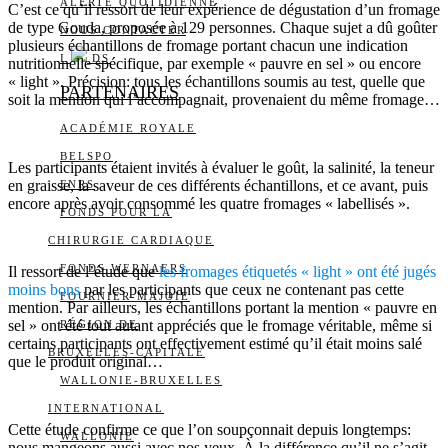
ALERTE QUOTIDIENNE
C’est ce qu’il ressort de leur expérience de dégustation d’un fromage
de type Gouda, proposée à 129 personnes. Chaque sujet a dû goûter
NOUS CONTACTER
plusieurs échantillons de fromage portant chacun une indication
I
DS
nutritionnelle spécifique, par exemple « pauvre en sel » ou encore
« light ». Précision: tous les échantillons soumis au test, quelle que
PARTENAIRES
soit la mention qui l’accompagnait, provenaient du même fromage…
ACADÉMIE ROYALE
BELSPO
Les participants étaient invités à évaluer le goût, la salinité, la teneur
en graisse, la saveur de ces différents échantillons, et ce avant, puis
FNRS
encore après avoir consommé les quatre fromages « labellisés ».
FONDS POUR LA
CHIRURGIE CARDIAQUE
FONDS WERNAERS
Il ressort de l’étude que
les fromages étiquetés « light » ont été jugés
moins bons
par les participants que ceux ne contenant pas cette
FOURNIER-MAJOIE
mention. Par ailleurs, les échantillons portant la mention « pauvre en
sel » ont été tout autant appréciés que le fromage véritable, même si
RÉGION DE
certains participants ont effectivement estimé qu’il était moins salé
BRUXELLES-CAPITALE
que le produit original…
WALLONIE-BRUXELLES
INTERNATIONAL
Cette étude confirme ce que l’on soupçonnait depuis longtemps:
WALLONIE
nous mangeons aussi avec nos yeux. À la différence qu’il ne s’agit