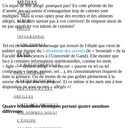
MEDIAS
Un repas de fête allégé: pourquoi pas? En cette période de fin
d’année, les occasions d’emmagasiner trop de calories sont
AUDIO
multiples. Mais si vous optez pour des recettes et des aliments
allégés, ne le dites surtout pas à vos convives! Ils risquent sinon de
VIDÉO
ne pas apprécier vos talents de cuisinier!
PHOTO
INFOGRAPHIE
LONG FORMAT
Tel est en substance le message qui ressort de l’étude que vient de
publier une équipe du
Laboratoire des saveurs
(le « Sensolab » de la
PLUS
Faculté des biosciences à l’Université de Gand). Elle montre que
face à certaines informations nutritionnelles, comme les mots
LA BIBLIOTHÈQUE DE
« light », « aliment allégé » ou encore « pauvre en tel ou tel
composant » (sucre, graisse, sel…), les consommateurs risquent de
DAILY SCIENCE
faire la grimace. Ou du moins de ne pas goûter pleinement à la
CARTES BLANCHES
saveur de ce qui leur est proposé. Et ce même si les mets mis à leur
disposition ne sont en rien « allégés »!
LES YEUX ET LES
OREILLES
LISTE DES ARTICLES
Quatre échantillons identiques portant quatre mentions
différentes
QUI SOMMES-NOUS?
L’ÉQUIPE