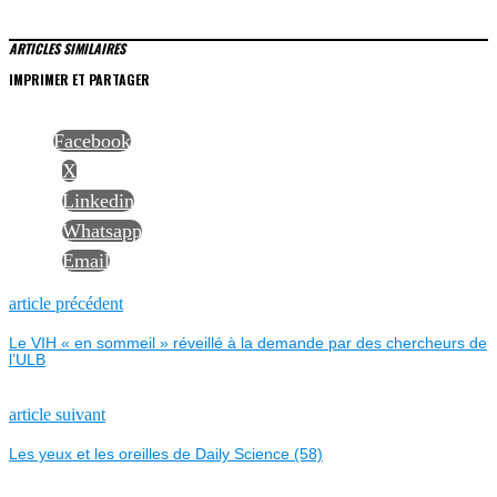
ARTICLES SIMILAIRES
IMPRIMER ET PARTAGER
Facebook
X
Linkedin
Whatsapp
Email
NAVIGATION
Previous
article précédent
post:
Le VIH « en sommeil » réveillé à la demande par des chercheurs de
DE
l’ULB
L’ARTICLE
Next
article suivant
post:
Les yeux et les oreilles de Daily Science (58)