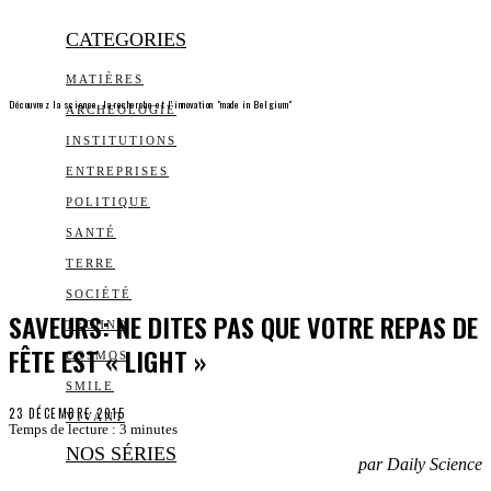
CATEGORIES
MATIÈRES
Découvrez la science, la recherche et l’innovation "made in Belgium"
ARCHEOLOGIE
INSTITUTIONS
ENTREPRISES
POLITIQUE
SANTÉ
TERRE
SOCIÉTÉ
SAVEURS: NE DITES PAS QUE VOTRE REPAS DE
TECHNO
FÊTE EST « LIGHT »
COSMOS
SMILE
23 DÉCEMBRE 2015
VIVANT
Temps de lecture :
3
minutes
NOS SÉRIES
par Daily Science