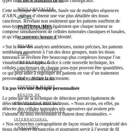
types dans des échantillons de tissus chirurgicaux.
ALERTE QUOTIDIENNE
NOUS CONTACTER
Cette technique de coloration, basée sur de multiples séquences
d’ARN, permet d’obtenir une vue plus détaillée des tissus
I
DS
cancéreux. Révélant non seulement que les patients souffrent de
sous-types différents. Mais également que chaque tumeur se
PARTENAIRES
compose simultanément de cellules tumorales classiques et basales,
et qu’elles peuvent changer d’identité.
ACADÉMIE ROYALE
BELSPO
« Sur la base des analyses antérieures, moins précises, les patients
semblaient appartenir à l’un des deux groupes, mais les tissus
FNRS
tumoraux se révèlent être beaucoup plus complexes lorsque l’on
visualise les sous-types. Grâce à cette nouvelle technique, les
FONDS POUR LA
cellules cancéreuses de chaque sous-type peuvent être quantifiées,
CHIRURGIE CARDIAQUE
ce qui peut aider à regrouper les patients en vue d’un traitement
personnalisé », déclare la doctorante.
FONDS WERNAERS
FOURNIER-MAJOIE
Un pas vers une thérapie personnalisée
RÉGION DE
Le principe de la technique de détection permet également de
détecter les mutations dans les tissus. « Nous avons, en effet, pu
BRUXELLES-CAPITALE
détecter des cellules tumorales très agressives qui avaient pris
WALLONIE-BRUXELLES
l’identité du tissu environnant et étaient donc dissimulées. »
INTERNATIONAL
« Nos recherches cartographient de façon visuelle la complexité des
WALLONIE
tissus du cancer du pancréas et pourraient servir à l’avenir de fil