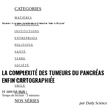
CATEGORIES
MATIÈRES
Découvrez la science, la recherche et l’innovation "made in Belgium"
ARCHEOLOGIE
INSTITUTIONS
ENTREPRISES
POLITIQUE
SANTÉ
TERRE
SOCIÉTÉ
LA COMPLEXITÉ DES TUMEURS DU PANCRÉAS
TECHNO
ENFIN CARTOGRAPHIÉE
COSMOS
SMILE
24 JANVIER 2024
VIVANT
Temps de lecture :
3
minutes
NOS SÉRIES
par Daily Science