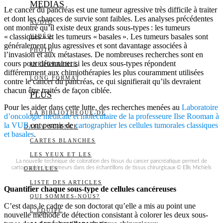
MEDIAS
Le cancer du pancréas est une tumeur agressive très difficile à traiter
et dont les chances de survie sont faibles. Les analyses précédentes
AUDIO
ont montré qu’il existe deux grands sous-types : les tumeurs
« classiques » et les tumeurs « basales ». Les tumeurs basales sont
VIDÉO
généralement plus agressives et sont davantage associées à
PHOTO
l’invasion et aux métastases. De nombreuses recherches sont en
cours pour déterminer si les deux sous-types répondent
INFOGRAPHIE
différemment aux chimiothérapies les plus couramment utilisées
LONG FORMAT
contre le cancer du pancréas, ce qui signifierait qu’ils devraient
chacun être traités de façon ciblée.
PLUS
Pour les aider dans cette lutte, des recherches menées au
Laboratoire
LA BIBLIOTHÈQUE DE
d’oncologie médicale et moléculaire de la professeure Ilse Rooman à
la VUB
ont permis de
cartographier les cellules tumorales classiques
DAILY SCIENCE
et basales
.
CARTES BLANCHES
LES YEUX ET LES
La nouvelle technique de coloration des tissus du cancer pancréatique permet de
cartographier les tumeurs dans des échantillons de tissus chirurgicaux © Ellis Michiels
OREILLES
LISTE DES ARTICLES
Quantifier chaque sous-type de cellules cancéreuses
QUI SOMMES-NOUS?
C’est dans le cadre de son doctorat qu’elle a mis au point une
L’ÉQUIPE
nouvelle méthode de détection consistant à colorer les deux sous-