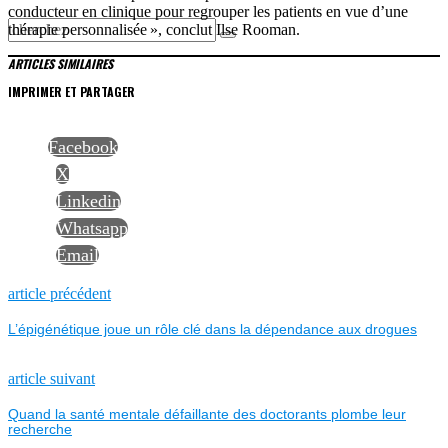
conducteur en clinique pour regrouper les patients en vue d’une
thérapie personnalisée », conclut Ilse Rooman.
ARTICLES SIMILAIRES
IMPRIMER ET PARTAGER
Facebook
X
Linkedin
Whatsapp
Email
NAVIGATION
Previous
article précédent
post:
L’épigénétique joue un rôle clé dans la dépendance aux drogues
DE
L’ARTICLE
Next
article suivant
post:
Quand la santé mentale défaillante des doctorants plombe leur
recherche