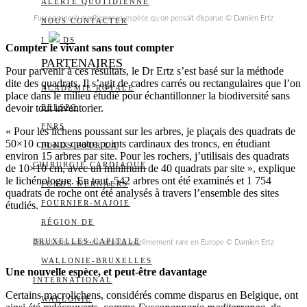
ALERTE QUOTIDIENNE
Fuscopannaria mediterranea
, espèce qu’on pensait disparue © Damien Ertz
NOUS CONTACTER
I
DS
Compter le vivant sans tout compter
PARTENAIRES
Pour parvenir à ces résultats, le Dr Ertz s’est basé sur la méthode
dite des quadrats. Il s’agit de cadres carrés ou rectangulaires que l’on
ACADÉMIE ROYALE
place dans le milieu étudié pour échantillonner la biodiversité sans
devoir tout inventorier.
BELSPO
FNRS
« Pour les lichens poussant sur les arbres, je plaçais des quadrats de
50×10 cm aux quatre points cardinaux des troncs, en étudiant
FONDS POUR LA
environ 15 arbres par site. Pour les rochers, j’utilisais des quadrats
CHIRURGIE CARDIAQUE
de 10×10 cm, avec un minimum de 40 quadrats par site », explique
le lichénologue. En tout, 542 arbres ont été examinés et 1 754
FONDS WERNAERS
quadrats de roche ont été analysés à travers l’ensemble des sites
FOURNIER-MAJOIE
étudiés.
RÉGION DE
BRUXELLES-CAPITALE
Thelotrema suecicum
, espèce extrêmement rare en Europe © Damien Ertz
WALLONIE-BRUXELLES
Une nouvelle espèce, et peut-être davantage
INTERNATIONAL
Certains macrolichens, considérés comme disparus en Belgique, ont
WALLONIE