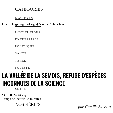
CATEGORIES
MATIÈRES
Découvrez la science, la recherche et l’innovation "made in Belgium"
ARCHEOLOGIE
INSTITUTIONS
ENTREPRISES
POLITIQUE
SANTÉ
TERRE
SOCIÉTÉ
LA VALLÉE DE LA SEMOIS, REFUGE D’ESPÈCES
TECHNO
INCONNUES DE LA SCIENCE
COSMOS
SMILE
24 JUIN 2026
VIVANT
Temps de lecture :
5
minutes
NOS SÉRIES
par Camille Stassart