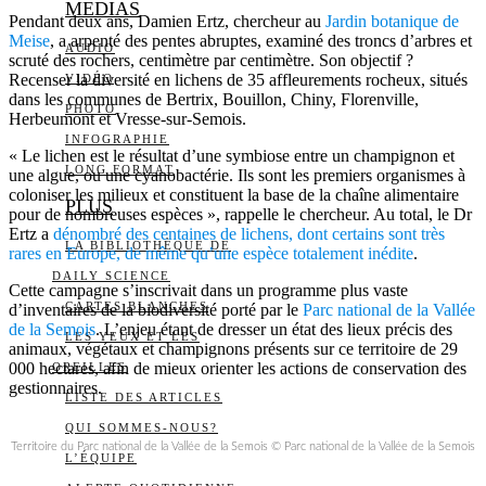
MEDIAS
Pendant deux ans, Damien Ertz, chercheur au
Jardin botanique de
Meise
, a arpenté des pentes abruptes, examiné des troncs d’arbres et
AUDIO
scruté des rochers, centimètre par centimètre. Son objectif ?
Recenser la diversité en lichens de 35 affleurements rocheux, situés
VIDÉO
dans les communes de Bertrix, Bouillon, Chiny, Florenville,
PHOTO
Herbeumont et Vresse-sur-Semois.
INFOGRAPHIE
« Le lichen est le résultat d’une symbiose entre un champignon et
LONG FORMAT
une algue, ou une cyanobactérie. Ils sont les premiers organismes à
coloniser les milieux et constituent la base de la chaîne alimentaire
PLUS
pour de nombreuses espèces », rappelle le chercheur. Au total, le Dr
Ertz a
dénombré des centaines de lichens, dont certains sont très
LA BIBLIOTHÈQUE DE
rares en Europe, de même qu’une espèce totalement inédite
.
DAILY SCIENCE
Cette campagne s’inscrivait dans un programme plus vaste
CARTES BLANCHES
d’inventaires de la biodiversité porté par le
Parc national de la Vallée
de la Semois
. L’enjeu étant de dresser un état des lieux précis des
LES YEUX ET LES
animaux, végétaux et champignons présents sur ce territoire de 29
000 hectares, afin de mieux orienter les actions de conservation des
OREILLES
gestionnaires.
LISTE DES ARTICLES
QUI SOMMES-NOUS?
Territoire du Parc national de la Vallée de la Semois © Parc national de la Vallée de la Semois
L’ÉQUIPE