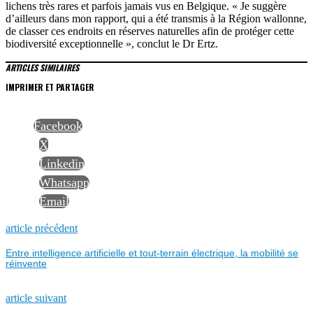
lichens très rares et parfois jamais vus en Belgique. « Je suggère
d’ailleurs dans mon rapport, qui a été transmis à la Région wallonne,
de classer ces endroits en réserves naturelles afin de protéger cette
biodiversité exceptionnelle », conclut le Dr Ertz.
ARTICLES SIMILAIRES
IMPRIMER ET PARTAGER
Facebook
X
Linkedin
Whatsapp
Email
NAVIGATION
Previous
article précédent
post:
Entre intelligence artificielle et tout-terrain électrique, la mobilité se
DE
réinvente
L’ARTICLE
Next
article suivant
post: