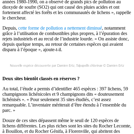
années 1980-1990, on a observé de grands pics de pollution au
dioxyde de soufre (SO2) qui ont causé des pluies acides et ont
fortement affecté les forêts et les communautés de lichens », rappelle
le chercheur.
Depuis,
cette forme de pollution a nettement diminué
, notamment
grâce à l’utilisation de combustibles plus propres, à l’épuration des
rejets industriels et au recul de l’industrie lourde. « On assiste donc,
depuis quelque temps, au retour de certaines espèces qui avaient
disparu à l’époque », ajoute-t-il.
Nouvelle espèce découverte par Damien Ertz,
Talpapellis chlorinae
© Damien Ertz
Deux sites bientôt classés en réserves ?
Au total, l’étude a permis d’identifier 465 espèces : 397 lichens, 59
champignons lichénicoles et 9 champignons dits « douteusement
lichénisés ». « Pour seulement 35 sites étudiés, c’est assez
remarquable. L’inventaire mériterait d’être étendu à l’ensemble du
parc. »
Douze de ces sites dépassent même le seuil de 120 espèces de
lichens différentes. Les plus riches sont les sites du Rocher Lecomte,
à Bouillon, et du Rocher Génifa, à Florenville, qui abritent des