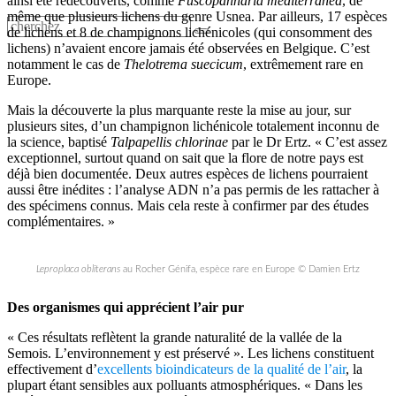
ainsi été redécouverts, comme
Fuscopannaria mediterranea
, de
même que plusieurs lichens du genre Usnea. Par ailleurs, 17 espèces
de lichens et 8 de champignons lichénicoles (qui consomment des
lichens) n’avaient encore jamais été observées en Belgique. C’est
notamment le cas de
Thelotrema suecicum
, extrêmement rare en
Europe.
Mais la découverte la plus marquante reste la mise au jour, sur
plusieurs sites, d’un champignon lichénicole totalement inconnu de
la science, baptisé
Talpapellis chlorinae
par le Dr Ertz. « C’est assez
exceptionnel, surtout quand on sait que la flore de notre pays est
déjà bien documentée. Deux autres espèces de lichens pourraient
aussi être inédites : l’analyse ADN n’a pas permis de les rattacher à
des spécimens connus. Mais cela reste à confirmer par des études
complémentaires. »
Leproplaca obliterans
au Rocher Génifa, espèce rare en Europe © Damien Ertz
Des organismes qui apprécient l’air pur
« Ces résultats reflètent la grande naturalité de la vallée de la
Semois. L’environnement y est préservé ». Les lichens constituent
effectivement d’
excellents bioindicateurs de la qualité de l’air
, la
plupart étant sensibles aux polluants atmosphériques. « Dans les