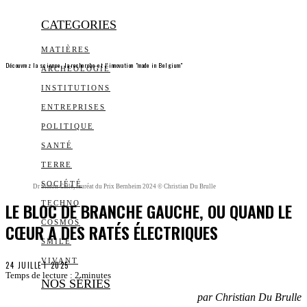
CATEGORIES
MATIÈRES
Découvrez la science, la recherche et l’innovation "made in Belgium"
ARCHEOLOGIE
INSTITUTIONS
ENTREPRISES
POLITIQUE
SANTÉ
TERRE
SOCIÉTÉ
Dr Simon Calle, lauréat du Prix Bernheim 2024 © Christian Du Brulle
LE BLOC DE BRANCHE GAUCHE, OU QUAND LE
TECHNO
COSMOS
CŒUR A DES RATÉS ÉLECTRIQUES
SMILE
VIVANT
24 JUILLET 2025
Temps de lecture :
2
minutes
NOS SÉRIES
par Christian Du Brulle