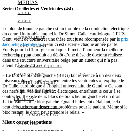
MEDIAS
Série: Oreillettes et Ventricules (4/4)
AUDIO
VIDÉO
Le bloc de branche gauche est un trouble de la conduction électrique
PHOTO
du cœur. Un trouble auquel le Dr Simon Calle, cardiologue à l’UZ
INFOGRAPHIE
Gent, vient de consacrer une thèse tout juste récompensée par le
prix
Jacqueline Bernheim
. Celui-ci est décerné chaque année par le
LONG FORMAT
Fonds pour la Chirurgie cardiaque. Il met à l’honneur la meilleure
recherche ayant conduit au dépôt d’une thèse de doctorat réalisée
PLUS
dans une structure universitaire belge par un auteur qui n’a pas
atteint l’âge de 40 ans.
LA BIBLIOTHÈQUE DE
DAILY SCIENCE
« Le bloc de branche gauche (BBG) fait référence à un des deux
faisceaux de nerfs qui se situent entre les ventricules », explique le
CARTES BLANCHES
Dr Calle, cardiologue à l’hôpital universitaire de Gand. « Ce sont
ces nerfs qui, via des signaux électriques, entraînent le cœur à se
LES YEUX ET LES
contracter. Il existe deux blocs de branche: un gauche et un droit.
OREILLES
J’ai travaillé sur le bloc gauche. Quand il devient défaillant, cela
peut déboucher sur de sérieux problèmes pour le patient. Même si le
LISTE DES ARTICLES
bloc restant, le droit, peut prendre le relais. »
QUI SOMMES-NOUS?
Mieux cerner les patients
L’ÉQUIPE