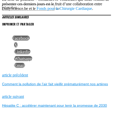
présenter ces derniers jours est le fruit d’une collaboration entre
DailyScience.be et le
Fonds pour la Chirurgie Cardiaque
.
ARTICLES SIMILAIRES
IMPRIMER ET PARTAGER
Facebook
X
Linkedin
Whatsapp
Email
NAVIGATION
Previous
article précédent
post:
Comment la pollution de l’air fait vieillir prématurément nos artères
DE
L’ARTICLE
Next
article suivant
post:
Hépatite C : accélérer maintenant pour tenir la promesse de 2030