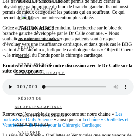
Les travaux du Dr Simon Calle ont permis de mieux cerner la
ALERTE QUOTIDIENNE
physiologie pathologique du bloc de branche gauche. Ils ont aussi
NOUS CONTACTER
permis de mieux catégoriser les patients qui en souffrent. Ce qui
permet de proposer une intervention plus ciblée.
I
DS
PARTENAIRES
Grâce au Prix Jacqueline Bernheim, la recherche sur le bloc de
branche gauche développée par le Dr Calle continue. « Nous
souhaitons notamment analyser quels patients sont à risque
ACADÉMIE ROYALE
d’évoluer vers une insuffisance cardiaque, et dans quels cas le BBG
BELSPO
est tout à fait anodin », indique le cardiologue dans « Objectif Coeur
», le trimestriel du Fonds pour la chirurgie cardiaque.
FNRS
FONDS POUR LA
Écoutez ici un extrait de notre discussion avec le Dr Calle sur la
suite de ses travaux:
CHIRURGIE CARDIAQUE
FONDS WERNAERS
FOURNIER-MAJOIE
RÉGION DE
BRUXELLES-CAPITALE
Retrouvez l’ensemble de cette rencontre sur notre chaîne «
Les
WALLONIE-BRUXELLES
podcasts de Daily Science
» ainsi que sur
la chaîne « Oreillettes et
INTERNATIONAL
Ventricules » du Fonds pour la Chirurgie Cardiaque
.
WALLONIE
La série de podcasts « Oreillettes et Ventricules que nous venons de