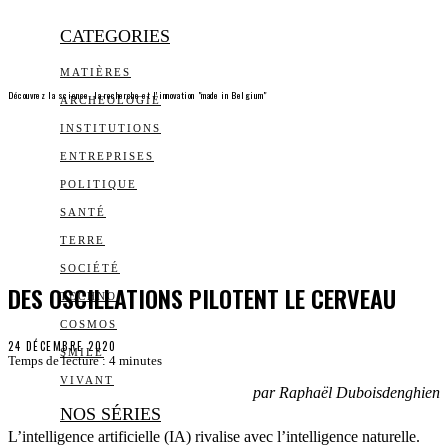
CATEGORIES
MATIÈRES
Découvrez la science, la recherche et l’innovation "made in Belgium"
ARCHEOLOGIE
INSTITUTIONS
ENTREPRISES
POLITIQUE
SANTÉ
TERRE
SOCIÉTÉ
DES OSCILLATIONS PILOTENT LE CERVEAU
TECHNO
COSMOS
24 DÉCEMBRE 2020
SMILE
Temps de lecture :
4
minutes
VIVANT
par Raphaël Duboisdenghien
NOS SÉRIES
L’intelligence artificielle (IA) rivalise avec l’intelligence naturelle.