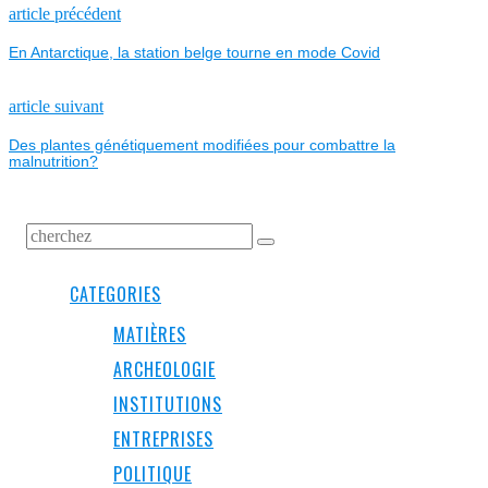
NAVIGATION
Previous
article précédent
post:
En Antarctique, la station belge tourne en mode Covid
DE
L’ARTICLE
Next
article suivant
post:
Des plantes génétiquement modifiées pour combattre la
malnutrition?
CATEGORIES
MATIÈRES
ARCHEOLOGIE
INSTITUTIONS
ENTREPRISES
POLITIQUE