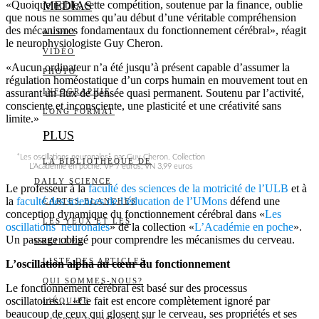
«Quoique noble, cette compétition, soutenue par la finance, oublie
MEDIAS
que nous ne sommes qu’au début d’une véritable compréhension
des mécanismes fondamentaux du fonctionnement cérébral», réagit
AUDIO
le neurophysiologiste Guy Cheron.
VIDÉO
«Aucun ordinateur n’a été jusqu’à présent capable d’assumer la
PHOTO
régulation homéostatique d’un corps humain en mouvement tout en
assurant un flux de pensée quasi permanent. Soutenu par l’activité,
INFOGRAPHIE
consciente et inconsciente, une plasticité et une créativité sans
LONG FORMAT
limite.»
PLUS
“Les oscillations neuronales”, par Guy Cheron. Collection
LA BIBLIOTHÈQUE DE
L’Académie en poche. VP 7 euros, VN 3,99 euros
DAILY SCIENCE
Le professeur à la
faculté des sciences de la motricité de l’ULB
et à
la
faculté des sciences de l’éducation de l’UMons
défend une
CARTES BLANCHES
conception dynamique du fonctionnement cérébral dans «
Les
LES YEUX ET LES
oscillations neuronales
» de la collection «
L’Académie en poche
».
Un passage obligé pour comprendre les mécanismes du cerveau.
OREILLES
LISTE DES ARTICLES
L’oscillation alpha au cœur du fonctionnement
QUI SOMMES-NOUS?
Le fonctionnement cérébral est basé sur des processus
oscillatoires… «Ce fait est encore complètement ignoré par
L’ÉQUIPE
beaucoup de ceux qui glosent sur le cerveau, ses propriétés et ses