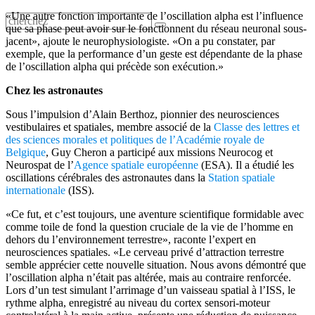
«Une autre fonction importante de l’oscillation alpha est l’influence
que sa phase peut avoir sur le fonctionnent du réseau neuronal sous-
jacent», ajoute le neurophysiologiste. «On a pu constater, par
exemple, que la performance d’un geste est dépendante de la phase
de l’oscillation alpha qui précède son exécution.»
Chez les astronautes
Sous l’impulsion d’Alain Berthoz, pionnier des neurosciences
vestibulaires et spatiales, membre associé de la
Classe des lettres et
des sciences morales et politiques de l’Académie royale de
Belgique
, Guy Cheron a participé aux missions Neurocog et
Neurospat de l’
Agence spatiale européenne
(ESA). Il a étudié les
oscillations cérébrales des astronautes dans la
Station spatiale
internationale
(ISS).
«Ce fut, et c’est toujours, une aventure scientifique formidable avec
comme toile de fond la question cruciale de la vie de l’homme en
dehors du l’environnement terrestre», raconte l’expert en
neurosciences spatiales. «Le cerveau privé d’attraction terrestre
semble apprécier cette nouvelle situation. Nous avons démontré que
l’oscillation alpha n’était pas altérée, mais au contraire renforcée.
Lors d’un test simulant l’arrimage d’un vaisseau spatial à l’ISS, le
rythme alpha, enregistré au niveau du cortex sensori-moteur