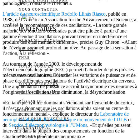
ALERTE QUOTIDIENNE
pathologies», constate le chercheur.
NOUS CONTACTER
L’article du neuroscientifique Rodolfo Llinás Riasco
, publié en
I
DS
1988, de l’American Association for the Advancement of Science, a
accéléré la reconnaissance de ces oscillations. «La toute grande
PARTENAIRES
majorité des fonctions cérébrales peut être pilotée à partir d’une
gamme étendue d’oscillations pouvant rentrer en interférence et
ACADÉMIE ROYALE
produire des états mentaux différents», précise Guy Cheron. «Allant
de l’éveil au sommeil profond, au rêve. Au passage de la sensation à
BELSPO
l’action, à la réflexion.»
FNRS
Au tournant de l’année 2000, le développement de
FONDS POUR LA
l’électroencéphalographie (EEG) permet d’aborder de plus près les
mécanismes oscillatoires. D’étudier les variations de puissance et de
CHIRURGIE CARDIAQUE
phase des différentes oscillations de l’activité électrique du cerveau.
FONDS WERNAERS
Une augmentation de puissance accroît la synchronie des neurones à
l’origine de l’oscillation. Une diminution, la désynchronisation.
FOURNIER-MAJOIE
RÉGION DE
«En tant que rythme dominant s’étendant sur l’ensemble du cortex,
il n’est pas étonnant que les oscillations alpha soient au centre du
BRUXELLES-CAPITALE
fonctionnement mental», explique le directeur du
Laboratoire de
neurophysiologie et de biomécanique du mouvement de l’ULB
WALLONIE-BRUXELLES
et
du
Service d’électrophysiologie à l’UMons
. «Et qu’elles puissent
INTERNATIONAL
intervenir dans la plupart des comportements en fonction de la
situation de leurs générateurs neuronaux.»
WALLONIE