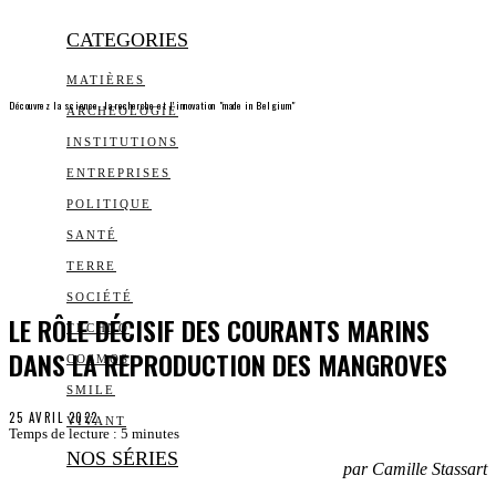
CATEGORIES
MATIÈRES
Découvrez la science, la recherche et l’innovation "made in Belgium"
ARCHEOLOGIE
INSTITUTIONS
ENTREPRISES
POLITIQUE
SANTÉ
TERRE
SOCIÉTÉ
LE RÔLE DÉCISIF DES COURANTS MARINS
TECHNO
DANS LA REPRODUCTION DES MANGROVES
COSMOS
SMILE
25 AVRIL 2022
VIVANT
Temps de lecture :
5
minutes
NOS SÉRIES
par Camille Stassart