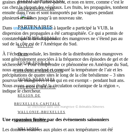
ALERTE QUOTIDIENNE
graines germent sur l’arbre-parent, et non en terre, comme c’est le
cas chez la plupart des végétaux. Les fruits, les propagules, tombent
NOUS CONTACTER
ensuite dans l’eau et sont transportés par les vagues pendant
plusieurs semaines jusqu’à un nouveau site.
I
DS
PARTENAIRES
Dans
une précédente étude
à laquelle a participé la VUB, la
dispersion des propagules a été cartographiée. Ce qui a permis de
constater que le développement des mangroves ne s’étend pas au
ACADÉMIE ROYALE
sud de la côte est de l’Amérique du Sud.
BELSPO
À l’échelle mondiale, les limites de la distribution des mangroves
FNRS
sont généralement associées à la fréquence des épisodes de gel et de
FONDS POUR LA
sécheresse. « Pour comprendre ce phénomène en Amérique du Sud,
nous avons donc analysé et comparé la température de l’air et les
CHIRURGIE CARDIAQUE
précipitations de quatre sites le long de la côte brésilienne – 3 sites
FONDS WERNAERS
pourvus de mangroves et un qui en est exempt – pendant huit ans.
Nous avons aussi étudié la circulation océanique de la région »,
FOURNIER-MAJOIE
indique le chercheur.
RÉGION DE
BRUXELLES-CAPITALE
Le chercheur dans une mangrove © Arimatéa Ximenes
WALLONIE-BRUXELLES
Une expansion limitée par des événements saisonniers
INTERNATIONAL
WALLONIE
Les données relatives aux pluies et aux températures ont été