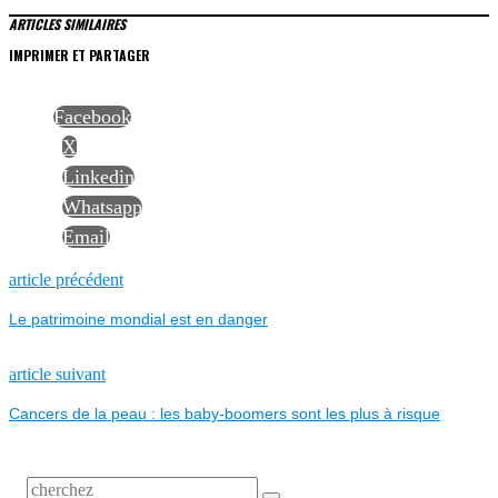
ARTICLES SIMILAIRES
IMPRIMER ET PARTAGER
Facebook
X
Linkedin
Whatsapp
Email
NAVIGATION
Previous
article précédent
post:
Le patrimoine mondial est en danger
DE
L’ARTICLE
Next
article suivant
post:
Cancers de la peau : les baby-boomers sont les plus à risque