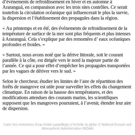
d’événements de refroidissement en hiver et en automne à
Araranguá, en comparaison avec les trois sites contrôles. Ce serait
toutefois la circulation océanique qui influencerait le plus la survie,
la dispersion et l’établissement des propagules dans la région.
« Au printemps et en été, des événements de refroidissement de la
température de surface de la mer sont plus fréquents et plus intenses
à Araranguá. Cela s’explique par des remontées d’ eaux océaniques
profondes et froides. »
« Surtout, nous avons noté que la dérive littorale, soit le courant
parallèle à la côte, est dirigée vers le nord la majeure partie de
l’année. Ce qui a pour effet d’empêcher les propagules transportées
par les vagues de dériver vers le sud. »
Selon le chercheur, étudier les limites de l’aire de répartition des
forêts de mangrove est utile pour surveiller les effets du changement
climatique. En raison de la hausse des températures, et des
modifications attendues des courants marins, les scientifiques
supposent que les mangroves pourraient, à l’avenir, étendre leur aire
de dispersion.
Carte des remontées d’eau froide (upwellings) à l’échelle du globe © National Oceanic and
Atmospheric Administration (NOAA)