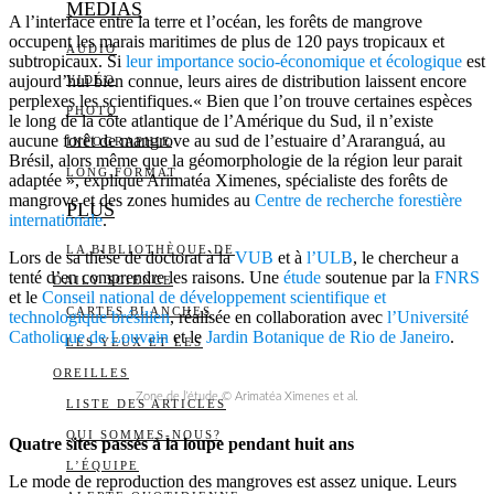
MEDIAS
A l’interface entre la terre et l’océan, les forêts de mangrove
occupent les marais maritimes de plus de 120 pays tropicaux et
AUDIO
subtropicaux. Si
leur importance socio-économique et écologique
est
aujourd’hui bien connue, leurs aires de distribution laissent encore
VIDÉO
perplexes les scientifiques.« Bien que l’on trouve certaines espèces
PHOTO
le long de la côte atlantique de l’Amérique du Sud, il n’existe
aucune forêt de mangrove au sud de l’estuaire d’Araranguá, au
INFOGRAPHIE
Brésil, alors même que la géomorphologie de la région leur parait
LONG FORMAT
adaptée », explique Arimatéa Ximenes, spécialiste des forêts de
mangrove et des zones humides au
Centre de recherche forestière
PLUS
internationale
.
LA BIBLIOTHÈQUE DE
Lors de sa thèse de doctorat à la
VUB
et à
l’ULB
, le chercheur a
tenté d’en comprendre les raisons. Une
étude
soutenue par la
FNRS
DAILY SCIENCE
et le
Conseil national de développement scientifique et
CARTES BLANCHES
technologique brésilien
, réalisée en collaboration avec
l’Université
Catholique de Louvain
et le
Jardin Botanique de Rio de Janeiro
.
LES YEUX ET LES
OREILLES
Zone de l’étude © Arimatéa Ximenes et al.
LISTE DES ARTICLES
QUI SOMMES-NOUS?
Quatre sites passés à la loupe pendant huit ans
L’ÉQUIPE
Le mode de reproduction des mangroves est assez unique. Leurs