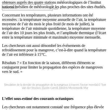
obtenues auprès des quatre stations météorologiques de l’Institut
national brésilien de météorologie les plus proches des sites étudiés.
Concernant les températures, plusieurs informations ont été
recensées : la température moyenne annuelle de l’air, la température
moyenne de l’air du mois le plus froid (le mois de juillet), la
température de l’air minimale quotidienne, la température moyenne
de l’air des 10 jours les plus froids, et l’amplitude thermique (l’écart
entre la température minimale et maximale) moyenne mensuelle.
Les chercheurs ont aussi dénombré les événements de
refroidissement pour la mangrove, c’est-à-dire quand la température
de l’air est inférieure à 15°C.
Résultats ? « En fonction de la saison, différents éléments se
conjuguent pour limiter la propagation des espèces de mangroves
vers le sud. »
Simulation de la densité de propagation de la mangrove à travers l’océan mondial.© Tom
Van der Stocken, Dustin Carroll, Dimitris Menemenlis Mar
L’effet sous-estimé des courants océaniques
Les chercheurs ont notamment constaté une fréquence plus élevée