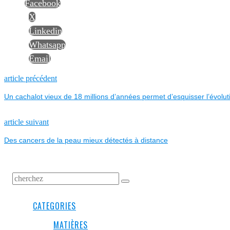
Facebook
X
Linkedin
Whatsapp
Email
NAVIGATION
Previous
article précédent
post:
Un cachalot vieux de 18 millions d’années permet d’esquisser l’évolut
DE
L’ARTICLE
Next
article suivant
post:
Des cancers de la peau mieux détectés à distance
CATEGORIES
MATIÈRES