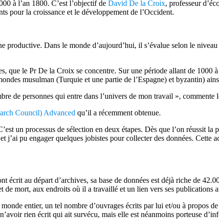
00 à l’an 1800. C’est l’objectif de
David De la Croix
, professeur d’é
nants pour la croissance et le développement de l’Occident.
e productive. Dans le monde d’aujourd’hui, il s’évalue selon le niveau 
lites, que le Pr De la Croix se concentre. Sur une période allant de 1000 
 mondes musulman (Turquie et une partie de l’Espagne) et byzantin) ain
mbre de personnes qui entre dans l’univers de mon travail », commente l
arch Council) Advanced
qu’il a récemment obtenue.
. C’est un processus de sélection en deux étapes. Dès que l’on réussit la
ape et j’ai pu engager quelques jobistes pour collecter des données. Cett
 ont écrit au départ d’archives, sa base de données est déjà riche de 42.
 de mort, aux endroits où il a travaillé et un lien vers ses publications 
 monde entier, un tel nombre d’ouvrages écrits par lui et/ou à propos de
avoir rien écrit qui ait survécu, mais elle est néanmoins porteuse d’inf