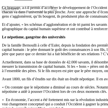
Ce brassage, a-t-il permis d’accélérer le développement de l’Occident
chacun va dans l’université la plus proche. Avec une approche d’écono
gens s’agglomèrent, qu’ils bougent, ils produisent plus de connaissanc
Et d’ajouter, « les schémas d’agglomération et de tri parmi les sava
géographique du capital humain supérieur et ont contribué à renforcer 
Le népotisme, gangrène des universités
De la famille Bernoulli à celle d’Euler, depuis la fondation des premièr
capital humain : le père donnant le goût des connaissances à son fils, l’
père que parce que ce dernier lui a fait bénéficier de ses relations ? C
Actuellement, dans sa base de données de 42.000 savants, il dénombre 1
mesurer la transmission de capital humain. Si les « bons » pères ont d
à l’ensemble des pères. Si le fils moyen est pire que le père moyen, on
Avant 1800, un fils d’érudits sur dix était un érudit népotique. Il en a
« On constate que le népotisme a diminué au cours de siècles. Notamme
népotisme a aidé à pousser l’Occident lors de ces deux moments clés.
« En économie, l’accent a été fortement mis sur la révolution industrie
vrai changement conceptuel qui a conduit l’Occident à gagner la prima