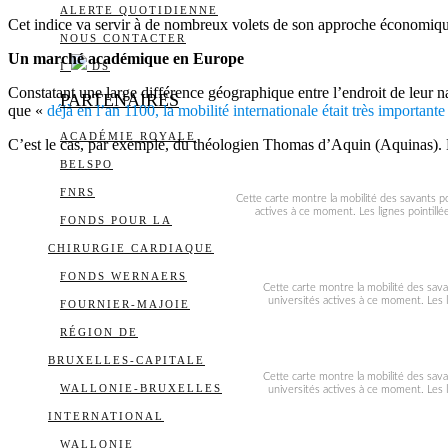
ALERTE QUOTIDIENNE
Cet indice va servir à de nombreux volets de son approche économique. 
NOUS CONTACTER
Un marché académique en Europe
I
DS
Constatant une large différence géographique entre l’endroit de leur nai
PARTENAIRES
que «
déjà en l’an 1100, la mobilité internationale était très importante
ACADÉMIE ROYALE
C’est le cas, par exemple, du théologien Thomas d’Aquin (Aquinas). N
BELSPO
FNRS
Cette carte montre la mobilité des savants po
actives à ce moment. Les lignes pointillée
FONDS POUR LA
CHIRURGIE CARDIAQUE
FONDS WERNAERS
Cette carte montre la mobilité des sava
universités actives à ce moment. Les li
FOURNIER-MAJOIE
RÉGION DE
BRUXELLES-CAPITALE
Cette carte montre la mobilité des sava
WALLONIE-BRUXELLES
universités actives à ce moment. Les li
INTERNATIONAL
WALLONIE