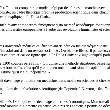
 ? « On peut comparer ce modèle régi par des forces de marché avec une a
miste, un cadre théorique prédit la production scientifique dans chacun 
es », explique le Pr De la Croix.
nts médiévaux et modernes témoignent d’un marché académique fonctionne
les universités européennes à l’aube des révolutions humanistes et scien
es universités médiévales, être savant de père en fils est fréquent dans 
introduisant dans un réseau social, etc. Ou bien ce fils est-il paresseux o
’est ce dernier cas de figure que le Pr De la Croix envisage lorsqu’il par
300 couples pères-fils. « On utilise une méthode statistique, basée sur l
es « bons » fils, c’est qu’il y a bien eu une transmission de capital hu
 estime qu’il y a du népotisme. »
vait davantage en droit et en médecine, mais moins en sciences et chez le
nt lors de la révolution scientifique (de Copernic à Newton, 16e-17e si
 »
lle, dès 1800, qui est le décollage en termes économiques. Mon travail am
uté mondiale. Remettre en cause les dires des anciens a permis de dével