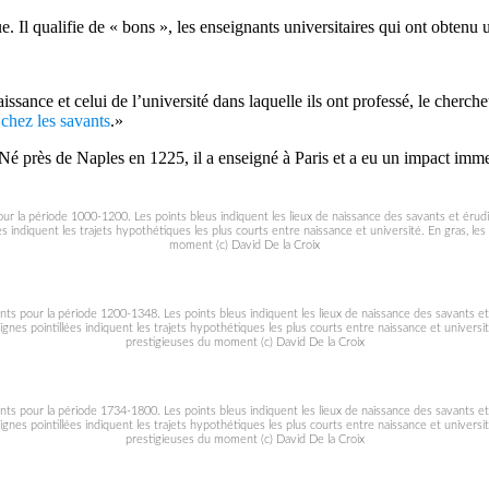
Il qualifie de « bons », les enseignants universitaires qui ont obtenu un
ssance et celui de l’université dans laquelle ils ont professé, le cherche
 chez les savants
.»
é près de Naples en 1225, il a enseigné à Paris et a eu un impact imme
ur la période 1000-1200. Les points bleus indiquent les lieux de naissance des savants et érudit
s indiquent les trajets hypothétiques les plus courts entre naissance et université. En gras, les
moment (c) David De la Croix
nts pour la période 1200-1348. Les points bleus indiquent les lieux de naissance des savants et 
gnes pointillées indiquent les trajets hypothétiques les plus courts entre naissance et université
prestigieuses du moment (c) David De la Croix
nts pour la période 1734-1800. Les points bleus indiquent les lieux de naissance des savants et 
gnes pointillées indiquent les trajets hypothétiques les plus courts entre naissance et université
prestigieuses du moment (c) David De la Croix