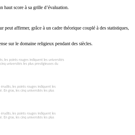
 haut score à sa grille d’évaluation.
ur peut affirmer, grâce à un cadre théorique couplé à des statistiques,
nse sur le domaine religieux pendant des siècles.
s, les points rouges indiquent les universités
 cinq universités les plus prestigieuses du
érudits, les points rouges indiquent les
. En gras, les cinq universités les plus
érudits, les points rouges indiquent les
. En gras, les cinq universités les plus