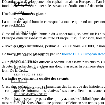
Décortiquer le développement du capital humain en Europe, de l’an 10
MEDIAS
fond, il cherche à déterminer si les savants et érudits ont été détermi
AUDIO
Une base de données géante
VIDÉO
La notion de capital humain correspond à tout ce qui rend une personn
tests Pisa.
PHOTO
INFOGRAPHIE
C’est sur un autre capital humain dit « upper tail », soit axé sur les é
l’Europe latine (c’est-à-dire de toute l’Europe, jusqu’à Moscou, hors
LONG FORMAT
« Avec ces deux institutions, j’estime à 150.000 voire 200.000, le no
PLUS
Ce travail titanesque est soutenu par une
bourse ERC (European Rese
LA BIBLIOTHÈQUE DE
« Un projet ERC est très difficile à obtenir. J’ai essayé plusieurs fois
DAILY SCIENCE
débuter la recherche. Il y a trois ans donc, j’ai réussi la première ét
CARTES BLANCHES
le Pr De la Croix.
LES YEUX ET LES
Un indice exprimant la qualité des savants
OREILLES
C’est ainsi qu’aujourd’hui, se basant sur des livres que des historiens
LISTE DES ARTICLES
accompagné des informations relatives à ses date et lieu de naissance et
QUI SOMMES-NOUS?
« Pour chaque savant, je peux dire qu’il y a, dans les bibliothèques du
L’ÉQUIPE
mesure n’est pas sans défaut, une personne célèbre en son temps peut n’