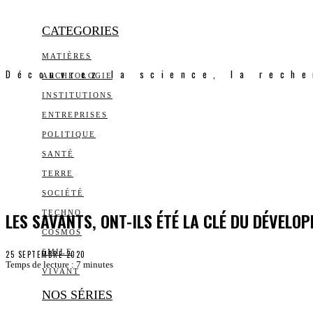
CATEGORIES
MATIÈRES
Découvrez la science, la reche
ARCHEOLOGIE
INSTITUTIONS
ENTREPRISES
POLITIQUE
SANTÉ
TERRE
SOCIÉTÉ
LES SAVANTS, ONT-ILS ÉTÉ LA CLÉ DU DÉVELO
TECHNO
COSMOS
SMILE
25 SEPTEMBRE 2020
Temps de lecture :
7
minutes
VIVANT
NOS SÉRIES