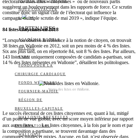
électoral de listes dites « citoyennes » ou de nouveaux partis
ALERTE QUOTIDIENNE
suggèrent un bouleversement dans les rapports de force. Ce scrutin
NOUS CONTACTER
constitue donc un signal clair de l’électorat qui influence la
campagne du triple scrutin de mai 2019 », indique l’équipe.
I
DS
PARTENAIRES
84 listes citoyennes en 2018
“Lorsqu’on observe la référence à la notion de citoyen, on trouvait
ACADÉMIE ROYALE
38 listes en Wallonie en 2012, soit un peu moins de 4 % des listes.
BELSPO
Six ans plus tard, on en répertorie 84, soit 8 % des listes. Par ailleurs,
143 listes sont uniquement composées de candidats a-partisan, soit
FNRS
14 % des listes présentes en Wallonie”, détaillent les politologues.
FONDS POUR LA
CHIRURGIE CARDIAQUE
FONDS WERNAERS
Noms des listes en Wallonie.
FOURNIER-MAJOIE
RÉGION DE
BRUXELLES-CAPITALE
Le succès électoral de ces listes citoyennes est, quant à lui, mitigé
WALLONIE-BRUXELLES
d’un point de vue global, avec un score moyen inférieur par rapport
aux autres listes. Les listes citoyennes, à la fois par le nom et par
INTERNATIONAL
la composition a-partisane, se trouvent davantage dans des
WALLONIE
communes rurales et mixtes. Aucune, en fait, n’est observée dans