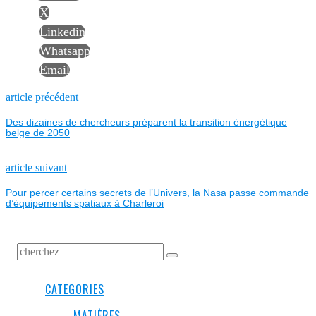
X
Linkedin
Whatsapp
Email
NAVIGATION
Previous
article précédent
post:
Des dizaines de chercheurs préparent la transition énergétique
DE
belge de 2050
L’ARTICLE
Next
article suivant
post:
Pour percer certains secrets de l’Univers, la Nasa passe commande
d’équipements spatiaux à Charleroi
CATEGORIES
MATIÈRES