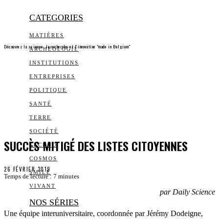
CATEGORIES
MATIÈRES
Découvrez la science, la recherche et l’innovation "made in Belgium"
ARCHEOLOGIE
INSTITUTIONS
ENTREPRISES
POLITIQUE
SANTÉ
TERRE
SOCIÉTÉ
SUCCÈS MITIGÉ DES LISTES CITOYENNES
TECHNO
COSMOS
26 FÉVRIER 2019
SMILE
Temps de lecture :
7
minutes
VIVANT
par Daily Science
NOS SÉRIES
Une équipe interuniversitaire, coordonnée par Jérémy Dodeigne,