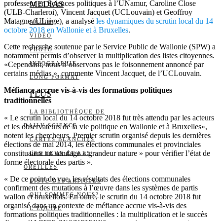
professeur en Sciences politiques à l’UNamur, Caroline Close
MEDIAS
(ULB-Charleroi), Vincent Jacquet (UCLouvain) et Geoffroy
Matagne (ULiège), a analysé
les dynamiques du scrutin local du 14
AUDIO
octobre 2018 en Wallonie et à Bruxelles
.
VIDÉO
Cette recherche soutenue par le Service Public de Wallonie (SPW) a
PHOTO
notamment permis d’observer la multiplication des listes citoyennes.
«Cependant, nous n’observons pas le foisonnement annoncé par
INFOGRAPHIE
certains médias », commente Vincent Jacquet, de l’UCLouvain.
LONG FORMAT
Méfiance accrue vis-à-vis des formations politiques
PLUS
traditionnelles
LA BIBLIOTHÈQUE DE
« Le scrutin local du 14 octobre 2018 fut très attendu par les acteurs
et les observateurs de la vie politique en Wallonie et à Bruxelles»,
DAILY SCIENCE
notent les chercheurs. Premier scrutin organisé depuis les dernières
CARTES BLANCHES
élections de mai 2014, les élections communales et provinciales
constituaient un sondage « grandeur nature » pour vérifier l’état de
LES YEUX ET LES
forme électorale des partis ».
OREILLES
« De ce point de vue, les résultats des élections communales
LISTE DES ARTICLES
confirment des mutations à l’œuvre dans les systèmes de partis
QUI SOMMES-NOUS?
wallon et bruxellois. En outre, le scrutin du 14 octobre 2018 fut
organisé dans un contexte de méfiance accrue vis-à-vis des
L’ÉQUIPE
formations politiques traditionnelles : la multiplication et le succès