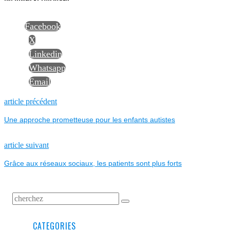
Facebook
X
Linkedin
Whatsapp
Email
NAVIGATION
Previous
article précédent
post:
Une approche prometteuse pour les enfants autistes
DE
L’ARTICLE
Next
article suivant
post:
Grâce aux réseaux sociaux, les patients sont plus forts
CATEGORIES