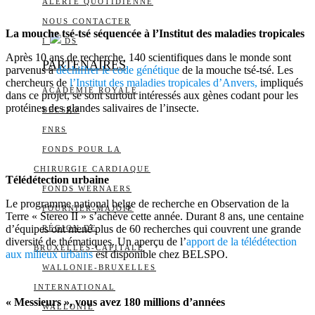
ALERTE QUOTIDIENNE
NOUS CONTACTER
La mouche tsé-tsé séquencée à l’Institut des maladies tropicales
I
DS
Après 10 ans de recherche, 140 scientifiques dans le monde sont
PARTENAIRES
parvenus à
déchiffrer le code génétique
de la mouche tsé-tsé. Les
chercheurs de
l’Institut des maladies tropicales d’Anvers,
impliqués
ACADÉMIE ROYALE
dans ce projet, se sont surtout intéressés aux gènes codant pour les
protéines des glandes salivaires de l’insecte.
BELSPO
FNRS
FONDS POUR LA
CHIRURGIE CARDIAQUE
Télédétection urbaine
FONDS WERNAERS
Le programme national belge de recherche en Observation de la
FOURNIER-MAJOIE
Terre « Stereo II » s’achève cette année. Durant 8 ans, une centaine
d’équipes ont mené plus de 60 recherches qui couvrent une grande
RÉGION DE
diversité de thématiques. Un aperçu de l’
apport de la télédétection
BRUXELLES-CAPITALE
aux milieux urbains
est disponible chez BELSPO.
WALLONIE-BRUXELLES
INTERNATIONAL
« Messieurs », vous avez 180 millions d’années
WALLONIE