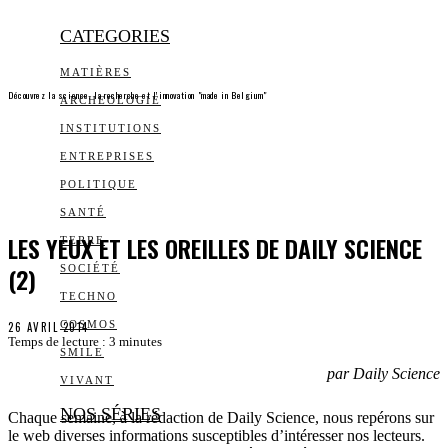
CATEGORIES
MATIÈRES
Découvrez la science, la recherche et l’innovation "made in Belgium"
ARCHEOLOGIE
INSTITUTIONS
ENTREPRISES
POLITIQUE
SANTÉ
LES YEUX ET LES OREILLES DE DAILY SCIENCE
TERRE
(2)
SOCIÉTÉ
TECHNO
COSMOS
26 AVRIL 2014
Temps de lecture :
3
minutes
SMILE
par Daily Science
VIVANT
NOS SÉRIES
Chaque semaine, à la rédaction de Daily Science, nous repérons sur
le web diverses informations susceptibles d’intéresser nos lecteurs.