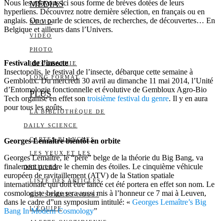
Nous les relayons ici sous forme de brèves dotées de leurs
MEDIAS
hyperliens. Découvrez notre dernière sélection, en français ou en
anglais. On y parle de sciences, de recherches, de découvertes… En
AUDIO
Belgique et ailleurs dans l’Univers.
VIDÉO
PHOTO
Festival de l’insecte
INFOGRAPHIE
Insectopolis, le festival de l’insecte, débarque cette semaine à
LONG FORMAT
Gembloux. Du mercredi 30 avril au dimanche 11 mai 2014, l’Unité
d’Entomologie fonctionnelle et évolutive de Gembloux Agro-Bio
PLUS
Tech organise en effet son
troisième festival du genre
. Il y en aura
pour tous les goûts.
LA BIBLIOTHÈQUE DE
DAILY SCIENCE
CARTES BLANCHES
Georges Lemaître bientôt en orbite
LES YEUX ET LES
Georges Lemaître, le “père” belge de la théorie du Big Bang, va
finalement prendre le chemin des étoiles. Le cinquième véhicule
OREILLES
européen de ravitaillement (ATV) de la Station spatiale
LISTE DES ARTICLES
internationale qui doit être lancé cet été portera en effet son nom. Le
cosmologiste belge sera aussi mis à l’honneur ce 7 mai à Leuven,
QUI SOMMES-NOUS?
dans le cadre d”un symposium intitulé: «
Georges Lemaître’s Big
L’ÉQUIPE
Bang In Modern Cosmology
”