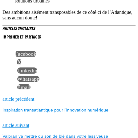
solutions urbaines
Des ambitions aisément transposables de ce côté-ci de l’Atlantique,
sans aucun doute!
ARTICLES SIMILAIRES
IMPRIMER ET PARTAGER
Facebook
X
Linkedin
Whatsapp
Email
NAVIGATION
Previous
article précédent
post:
Inspiration transatlantique pour l’innovation numérique
DE
L’ARTICLE
Next
article suivant
post:
Valbran va mettre du son de blé dans votre lessiveuse