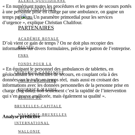
ALERTE QUOTIDIENNE
« En numérisant toutes les procédures et les gestes de secours portés
NOUS CONTACTER
à une personne prise en charge par une ambulance, on gagne un
temps précieux. Un paramètre primordial pour les services
I
DS
d’urgence », explique Christian Chalifour.
PARTENAIRES
ACADÉMIE ROYALE
D’où vient ce gain de temps ? On ne doit plus recopier des
BELSPO
informations sur divers formulaires, précise le patron de l’entreprise.
FNRS
FONDS POUR LA
« En équipant le personnel des ambulances de tablettes, en
CHIRURGIE CARDIAQUE
géolocalisant les véhicules de secours, en couplant cela à des
données sur le trafic en temps réel, mais aussi en croisant des
FONDS WERNAERS
informations avec les données personnelles de la personne prise en
FOURNIER-MAJOIE
charge (big data), non seulement c’est la rapidité de l’intervention
qui s’en trouve améliorée, mais également sa qualité ».
RÉGION DE
BRUXELLES-CAPITALE
WALLONIE-BRUXELLES
Analyse prédictive
INTERNATIONAL
WALLONIE