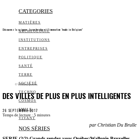
CATEGORIES
MATIÈRES
Découvrez la science, la recherche et l’innovation "made in Belgium"
ARCHEOLOGIE
INSTITUTIONS
ENTREPRISES
POLITIQUE
SANTÉ
TERRE
SOCIÉTÉ
© UMRsu, Québec.
DES VILLES DE PLUS EN PLUS INTELLIGENTES
TECHNO
COSMOS
SMILE
26 SEPTEMBRE 2017
Temps de lecture :
5
minutes
VIVANT
par Christian Du Brulle
NOS SÉRIES
SERIE (2/2) Grands rendez-vous Québec/Wallonie-Bruxelles