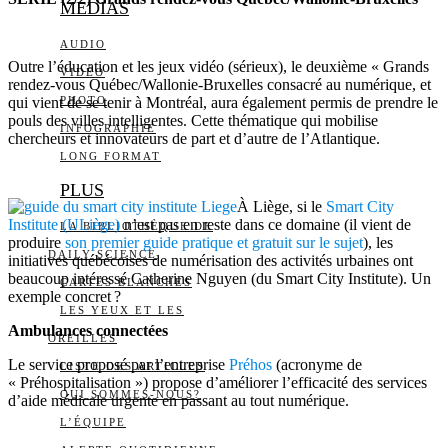
MEDIAS
AUDIO
Outre l’éducation et les jeux vidéo (sérieux), le deuxième « Grands
VIDÉO
rendez-vous Québec/Wallonie-Bruxelles consacré au numérique, et
qui vient de se tenir à Montréal, aura également permis de prendre le
PHOTO
pouls des villes intelligentes. Cette thématique qui mobilise
INFOGRAPHIE
chercheurs et innovateurs de part et d’autre de l’Atlantique.
LONG FORMAT
PLUS
À Liège, si le
Smart City
Institute (ULiège)
n’est pas en reste dans ce domaine (il vient de
LA BIBLIOTHÈQUE DE
produire
son premier guide pratique et gratuit sur le sujet
), les
DAILY SCIENCE
initiatives québécoises de numérisation des activités urbaines ont
beaucoup intéressé Catherine Nguyen (du Smart City Institute). Un
CARTES BLANCHES
exemple concret ?
LES YEUX ET LES
Ambulances connectées
OREILLES
Le service proposé par l’entreprise
Préhos
(acronyme de
LISTE DES ARTICLES
« Préhospitalisation ») propose d’améliorer l’efficacité des services
QUI SOMMES-NOUS?
d’aide médicale urgente en passant au tout numérique.
L’ÉQUIPE