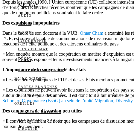
Depuis les années 1990, l’Union européenne (UE) collabore intensément 
MEDIAS
d’efforts, des recherches récentes montrent que les campagnes de dissua
que de nombreux politiciens voudraient le faire croire.
AUDIO
Des expulsions impopulaires
VIDÉO
Dans le cadre de son doctorat à la VUB,
PHOTO
Omar Cham
a examiné les ré
l’UE, est souvent la cible de communications de dissuasion migratoire 
INFOGRAPHIE
réactions de l’élite politique et des citoyens ordinaires du pays.
LONG FORMAT
« Mon enquête montre que la coopération en matière d’expulsion est tr
PLUS
souvent lié leurs espoirs et leurs investissements financiers à la migrati
L’importance de la souveraineté des états
LA BIBLIOTHÈQUE DE
DAILY SCIENCE
« Les décideurs politiques de l’UE et de ses États membres promettent 
CARTES BLANCHES
« Les expulsions ne peuvent avoir lieu sans la coopération des pays s
autour de 30 % depuis des années. Il est donc tout à fait irréaliste 
LES YEUX ET LES
School of Governance (BsoG) au sein de l’unité Migration, Diversity 
OREILLES
Des campagnes de dissuasion peu utiles
LISTE DES ARTICLES
« Il convient également de noter que les campagnes de dissuasion mené
QUI SOMMES-NOUS?
poursuit le chercheur.
L’ÉQUIPE