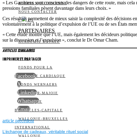
« Les Gambiens sont conscients des dangers de cette route, mais cela n’
ALERTE QUOTIDIENNE
pressions familiales pèsent davantage dans leurs choix. »
NOUS CONTACTER
Ces résultats permettent de mieux saisir la complexité des décisions e
I
DS
volontairement à la politique d’expulsion de l’UE ou de ses États me
PARTENAIRES
« Cette étude montre que l’UE, mais également les décideurs politique
sur la dissuasion et l’expulsion », conclut le Dr Omar Cham.
ACADÉMIE ROYALE
ARTICLES SIMILAIRES
BELSPO
IMPRIMER ET PARTAGER
FNRS
FONDS POUR LA
Facebook
CHIRURGIE CARDIAQUE
X
FONDS WERNAERS
Linkedin
FOURNIER-MAJOIE
Whatsapp
RÉGION DE
Email
BRUXELLES-CAPITALE
NAVIGATION
WALLONIE-BRUXELLES
Previous
article précédent
post:
INTERNATIONAL
L’échange de cadeaux, véritable rituel social
DE
WALLONIE