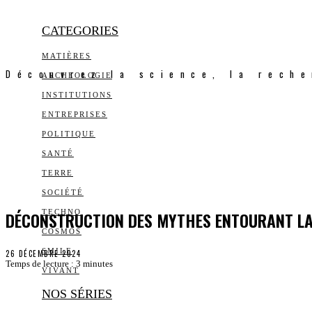
CATEGORIES
MATIÈRES
Découvrez la science, la reche
ARCHEOLOGIE
INSTITUTIONS
ENTREPRISES
POLITIQUE
SANTÉ
TERRE
SOCIÉTÉ
DÉCONSTRUCTION DES MYTHES ENTOURANT LA 
TECHNO
COSMOS
SMILE
26 DÉCEMBRE 2024
Temps de lecture :
3
minutes
VIVANT
NOS SÉRIES