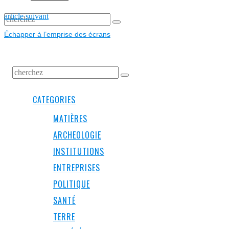
L’ARTICLE
Next
article suivant
post:
Échapper à l’emprise des écrans
CATEGORIES
MATIÈRES
ARCHEOLOGIE
INSTITUTIONS
ENTREPRISES
POLITIQUE
SANTÉ
TERRE