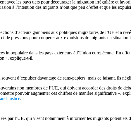
avec les pays tiers pour décourager la migration irrégulière et favorise
sion à l’intention des migrants n’ont que peu d’effet et que les expulsi
actions d’acteurs gambiens aux politiques migratoires de l’UE et a révélé
et de pressions pour coopérer aux expulsions de migrants en situation i
ès impopulaire dans les pays extérieurs à l’Union européenne. En effet,
on », explique-t-il.
souvent d’expulser davantage de sans-papiers, mais ce faisant, ils néglig
ouverains non membres de l’UE, qui doivent accorder des droits de débar
de promettre pouvoir augmenter ces chiffres de manière significative »,
and Justice
.
es par l’UE, qui visent notamment à informer les migrants potentiels des