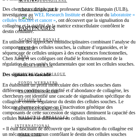
ALERTE QUOTIDIENNE
Des chercheurs dirigés par le professeur Cédric Blanpain (ULB),
NOUS CONTACTER
investigateur au
WEL Research Institute
et directeur du
laboratoire «
I
DS
cellules souches et cancer »
, ont découvert que la signalisation du
collagène et la rigidité de la matrice extracellulaire contrôlent le
PARTENAIRES
destin cellulaire.
ACADÉMIE ROYALE
En utilisant des approches multidisciplinaires combinant l’analyse du
comportement des cellules souches, la culture d’organoïdes, et le
BELSPO
séquençage de cellules uniques à des expériences fonctionnelles,
FNRS
Chen Jiang et ses collègues ont étudié le fonctionnement de la
régulation de ces unités fondamentales que sont les cellules souches.
FONDS POUR LA
Des signaux en cascade
CHIRURGIE CARDIAQUE
FONDS WERNAERS
En établissant un profil moléculaire des cellules souches dans
différentes conditions de rigidité et d’abondance de collagène, les
FOURNIER-MAJOIE
chercheurs ont identifié une cascade de signalisation spécifique du
RÉGION DE
collagène comme régulateur du destin des cellules souches. Le
blocage pharmacologique ou l’inactivation génétique des
BRUXELLES-CAPITALE
composants de cette succession de signaux diminuent la capacité des
WALLONIE-BRUXELLES
cellules basales à se différencier en cellules luminales.
INTERNATIONAL
« Il était fascinant de découvrir que la signalisation du collagène est
un mécanisme commun contrôlant le destin des cellules souches
WALLONIE