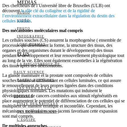
MEDIAS
Des chercheurs de l’Université libre de Bruxelles (ULB) ont
découvert
le rôle clé du collagène et de la rigidité de
AUDIO
l’environnement extracellulaire dans la régulation du destin des
cellules souches
.
VIDÉO
PHOTO
Des mécanismes moléculaires mal compris
INFOGRAPHIE
Les cellules souches (CS) assurent la morphogenèse ( ensemble de
LONG FORMAT
processus qui déterminent la forme, la structure des tissus, des
organes et des organismes durant le développement) des tissus
PLUS
pendant le développement et leur renouvellement physiologique tout
au long de la vie. Elles sont également essentielles à la régénération
LA BIBLIOTHÈQUE DE
des tissus après des détériorations.
DAILY SCIENCE
La glande mammaire et la prostate sont composées de cellules
souches basales se différentiant en cellules luminales, ce qui assure
CARTES BLANCHES
le renouvellement de leurs propres lignées dans des conditions
LES YEUX ET LES
physiologiques normales. Les mutations qui induisent le
développement de cancers combinées aux stimuli régénératifs en
OREILLES
place augmentent le potentiel de différenciation de ces cellules qui se
LISTE DES ARTICLES
multiplient de manière erratique et incontrôlée. Cependant, les
mécanismes moléculaires sous-jacents favorisant cette expansion
QUI SOMMES-NOUS?
sont mal compris.
L’ÉQUIPE
De multiples approches