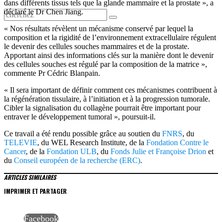
dans différents tissus tels que la glande mammaire et la prostate », a
déclaré le Dr Chen Jiang.
« Nos résultats révèlent un mécanisme conservé par lequel la
composition et la rigidité de l’environnement extracellulaire régulent
le devenir des cellules souches mammaires et de la prostate.
Apportant ainsi des informations clés sur la manière dont le devenir
des cellules souches est régulé par la composition de la matrice »,
commente Pr Cédric Blanpain.
« Il sera important de définir comment ces mécanismes contribuent à
la régénération tissulaire, à l’initiation et à la progression tumorale.
Cibler la signalisation du collagène pourrait être important pour
entraver le développement tumoral », poursuit-il.
Ce travail a été rendu possible grâce au soutien du
FNRS
, du
TELEVIE
, du WEL Research Institute, de la
Fondation Contre le
Cancer
, de la
Fondation ULB
, du
Fonds Julie et Françoise Drion
et
du
Conseil européen de la recherche (ERC)
.
ARTICLES SIMILAIRES
IMPRIMER ET PARTAGER
Facebook