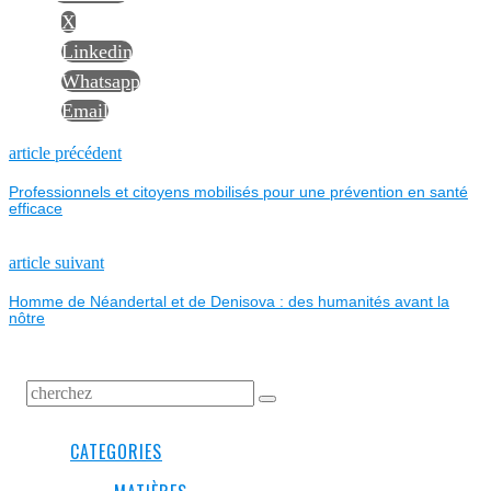
X
Linkedin
Whatsapp
Email
NAVIGATION
Previous
article précédent
post:
Professionnels et citoyens mobilisés pour une prévention en santé
DE
efficace
L’ARTICLE
Next
article suivant
post:
Homme de Néandertal et de Denisova : des humanités avant la
nôtre
CATEGORIES