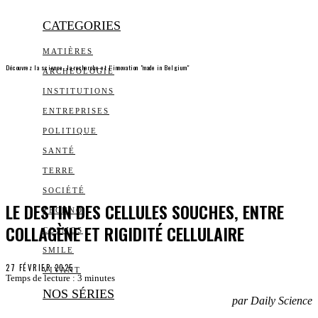
CATEGORIES
MATIÈRES
Découvrez la science, la recherche et l’innovation "made in Belgium"
ARCHEOLOGIE
INSTITUTIONS
ENTREPRISES
POLITIQUE
SANTÉ
TERRE
SOCIÉTÉ
LE DESTIN DES CELLULES SOUCHES, ENTRE
TECHNO
COLLAGÈNE ET RIGIDITÉ CELLULAIRE
COSMOS
SMILE
27 FÉVRIER 2025
VIVANT
Temps de lecture :
3
minutes
NOS SÉRIES
par Daily Science