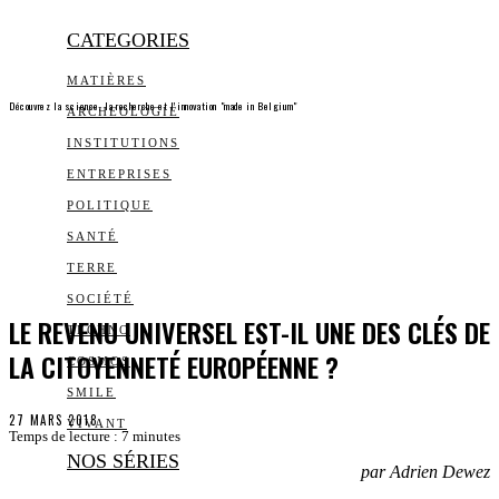
CATEGORIES
MATIÈRES
Découvrez la science, la recherche et l’innovation "made in Belgium"
ARCHEOLOGIE
INSTITUTIONS
ENTREPRISES
POLITIQUE
SANTÉ
TERRE
SOCIÉTÉ
LE REVENU UNIVERSEL EST-IL UNE DES CLÉS DE
TECHNO
LA CITOYENNETÉ EUROPÉENNE ?
COSMOS
SMILE
27 MARS 2018
VIVANT
Temps de lecture :
7
minutes
NOS SÉRIES
par Adrien Dewez