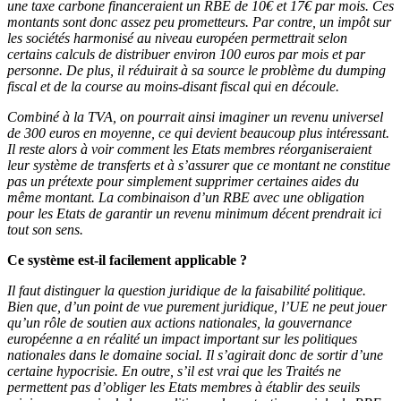
une taxe carbone financeraient un RBE de 10€ et 17€ par mois. Ces
montants sont donc assez peu prometteurs. Par contre, un impôt sur
les sociétés harmonisé au niveau européen permettrait selon
certains calculs de distribuer environ 100 euros par mois et par
personne. De plus, il réduirait à sa source le problème du dumping
fiscal et de la course au moins-disant fiscal qui en découle.
Combiné à la TVA, on pourrait ainsi imaginer un revenu universel
de 300 euros en moyenne, ce qui devient beaucoup plus intéressant.
Il reste alors à voir comment les Etats membres réorganiseraient
leur système de transferts et à s’assurer que ce montant ne constitue
pas un prétexte pour simplement supprimer certaines aides du
même montant. La combinaison d’un RBE avec une obligation
pour les Etats de garantir un revenu minimum décent prendrait ici
tout son sens.
Ce système est-il facilement applicable ?
Il faut distinguer la question juridique de la faisabilité politique.
Bien que, d’un point de vue purement juridique, l’UE ne peut jouer
qu’un rôle de soutien aux actions nationales, la gouvernance
européenne a en réalité un impact important sur les politiques
nationales dans le domaine social. Il s’agirait donc de sortir d’une
certaine hypocrisie. En outre, s’il est vrai que les Traités ne
permettent pas d’obliger les Etats membres à établir des seuils