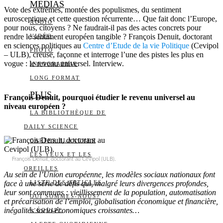
MEDIAS
Vote des extrêmes, montée des populismes, du sentiment
eurosceptique et cette question récurrente… Que fait donc l’Europe,
AUDIO
pour nous, citoyens ? Ne faudrait-il pas des actes concrets pour
rendre le sentiment européen tangible ? François Denuit, doctorant
VIDÉO
en sciences politiques au
Centre d’Etude de la vie Politique
(Cevipol
PHOTO
– ULB), creuse, façonne et interroge l’une des pistes les plus en
vogue : le revenu universel. Interview.
INFOGRAPHIE
LONG FORMAT
PLUS
François Denuit, pourquoi étudier le revenu universel au
niveau européen ?
LA BIBLIOTHÈQUE DE
DAILY SCIENCE
CARTES BLANCHES
LES YEUX ET LES
François Denuit, doctorant au Cevipol (ULB).
OREILLES
Au sein de l’Union européenne, les modèles sociaux nationaux font
face à une série de défis qui, malgré leurs divergences profondes,
LISTE DES ARTICLES
leur sont communs : vieillissement de la population, automatisation
QUI SOMMES-NOUS?
et précarisation de l’emploi, globalisation économique et financière,
inégalités socio-économiques croissantes…
L’ÉQUIPE