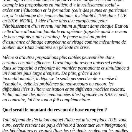
exemple les propositions en matière d’« investissement social »
axées sur l’éducation et la formation (celle des jeunes en particulier
car, si le chômage des jeunes diminue, il s’établit à 19% dans l’UE
en 2016, NDlR), l’idée d’une directive européenne pour
l’établissement d’un revenu minimum suffisant dans chaque Etat ou
celle d’une allocation familiale européenne (appelée aussi « revenu
de base enfants » par certains). Je pense aussi au projet
d’assurance chômage européenne envisagé comme mécanisme de
soutien aux Etats membres en période de crise.
Même si d’autres propositions plus ciblées peuvent être dans
certains cas plus efficaces, l’avantage du revenu universel réside
dans sa capacité à répondre de manière permanente et simultanée à
un nombre plus large d’enjeux. De plus, grâce à son
inconditionnalité, il dépasse la seule perspective de « remise à
l’emploi », évite les problèmes de non-recours ou encore les
difficultés liées à l’harmonisation entre différents modèles sociaux.
Enfin, aucune des idées mentionnées n’est opposée au RBE et peut,
au contraire, lui être tout à fait complémentaire.
Quel serait le montant du revenu de base européen ?
Tout dépend de l’échelon auquel l’idée est mise en place (UE, zone
euro, cercle restreint de pays désireux d’accentuer leur intégration),
des bénéficiaires envisagés (tous les résidents, seulement les adultes,