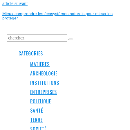
L’ARTICLE
Next
article suivant
post:
Mieux comprendre les écosystèmes naturels pour mieux les
protéger
CATEGORIES
MATIÈRES
ARCHEOLOGIE
INSTITUTIONS
ENTREPRISES
POLITIQUE
SANTÉ
TERRE
SOCIÉTÉ