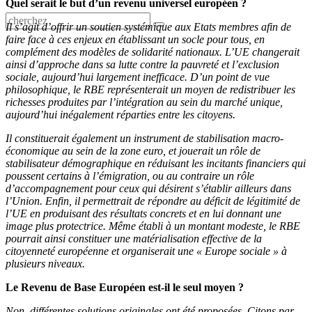
Quel serait le but d’un revenu universel européen ?
Il s’agit d’offrir un soutien systémique aux Etats membres afin de
faire face à ces enjeux en établissant un socle pour tous, en
complément des modèles de solidarité nationaux. L’UE changerait
ainsi d’approche dans sa lutte contre la pauvreté et l’exclusion
sociale, aujourd’hui largement inefficace. D’un point de vue
philosophique, le RBE représenterait un moyen de redistribuer les
richesses produites par l’intégration au sein du marché unique,
aujourd’hui inégalement réparties entre les citoyens.
Il constituerait également un instrument de stabilisation macro-
économique au sein de la zone euro, et jouerait un rôle de
stabilisateur démographique en réduisant les incitants financiers qui
poussent certains à l’émigration, ou au contraire un rôle
d’accompagnement pour ceux qui désirent s’établir ailleurs dans
l’Union. Enfin, il permettrait de répondre au déficit de légitimité de
l’UE en produisant des résultats concrets et en lui donnant une
image plus protectrice. Même établi à un montant modeste, le RBE
pourrait ainsi constituer une matérialisation effective de la
citoyenneté européenne et organiserait une « Europe sociale » à
plusieurs niveaux.
Le Revenu de Base Européen est-il le seul moyen ?
Non, différentes solutions originales ont été proposées. Citons par