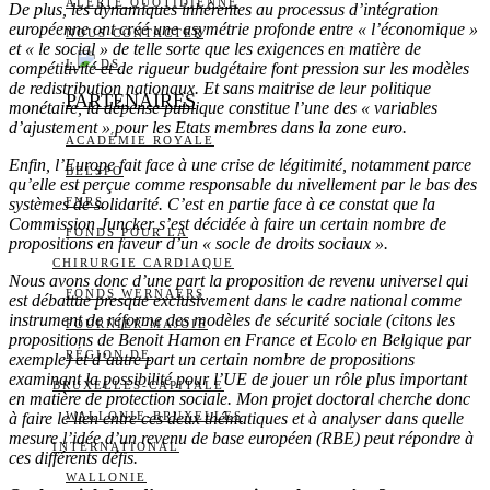
ALERTE QUOTIDIENNE
De plus, les dynamiques inhérentes au processus d’intégration
européenne ont créé une asymétrie profonde entre « l’économique »
NOUS CONTACTER
et « le social » de telle sorte que les exigences en matière de
I
DS
compétitivité et de rigueur budgétaire font pression sur les modèles
de redistribution nationaux. Et sans maitrise de leur politique
PARTENAIRES
monétaire, la dépense publique constitue l’une des « variables
d’ajustement » pour les Etats membres dans la zone euro.
ACADÉMIE ROYALE
Enfin, l’Europe fait face à une crise de légitimité, notamment parce
BELSPO
qu’elle est perçue comme responsable du nivellement par le bas des
systèmes de solidarité. C’est en partie face à ce constat que la
FNRS
Commission Juncker s’est décidée à faire un certain nombre de
FONDS POUR LA
propositions en faveur d’un « socle de droits sociaux ».
CHIRURGIE CARDIAQUE
Nous avons donc d’une part la proposition de revenu universel qui
FONDS WERNAERS
est débattue presque exclusivement dans le cadre national comme
instrument de réforme des modèles de sécurité sociale (citons les
FOURNIER-MAJOIE
propositions de Benoit Hamon en France et Ecolo en Belgique par
RÉGION DE
exemple) et d’autre part un certain nombre de propositions
examinant la possibilité pour l’UE de jouer un rôle plus important
BRUXELLES-CAPITALE
en matière de protection sociale. Mon projet doctoral cherche donc
à faire le lien entre ces deux thématiques et à analyser dans quelle
WALLONIE-BRUXELLES
mesure l’idée d’un revenu de base européen (RBE) peut répondre à
INTERNATIONAL
ces différents défis.
WALLONIE