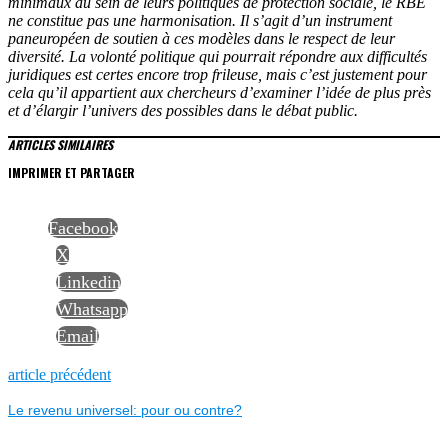
minimaux au sein de leurs politiques de protection sociale, le RBE
ne constitue pas une harmonisation. Il s’agit d’un instrument
paneuropéen de soutien à ces modèles dans le respect de leur
diversité. La volonté politique qui pourrait répondre aux difficultés
juridiques est certes encore trop frileuse, mais c’est justement pour
cela qu’il appartient aux chercheurs d’examiner l’idée de plus près
et d’élargir l’univers des possibles dans le débat public.
ARTICLES SIMILAIRES
IMPRIMER ET PARTAGER
Facebook
X
Linkedin
Whatsapp
Email
NAVIGATION
Previous
article précédent
post:
Le revenu universel: pour ou contre?
DE