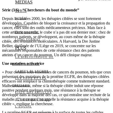
MEDIAS
Série (3/6) : “Chercheurs du bout du monde”
AUDIO
Depuis les années 2000, les thérapies ciblées se sont fortement
VIDÉO
développées. Capables de bloquer la croissance et la propagation du
PHOTO
cancer, elles sont des outils médicamenteux précieux. Mais face à
cette artillerie nouvelle, le crabe n’a pas dit son dernier mot : chez de
INFOGRAPHIE
nombreux patients, se développent, au cours même de la thérapie
LONG FORMAT
ciblée, des résistances moléculaires. A Harvard, la Dre Justine
Bellier, diplômée de l’ULiège en 2019, se concentre sur les
PLUS
mécanismes responsables de cette résistance chez des patients
atteints d’un cancer du poumon. Un défi clinique majeur.
LA BIBLIOTHÈQUE DE
Une mutation activatrice
DAILY SCIENCE
CARTES BLANCHES
« Pour certains sous-ensembles de cancers du poumon, tels que ceux
présentant des mutations de la protéine EGFR, des thérapies ciblées
LES YEUX ET LES
efficaces ont remplacé la chimiothérapie comme traitement standard.
Malheureusement, même si la thérapie ciblée induit une réponse
OREILLES
positive pendant quelques mois, une résistance à la thérapie se
LISTE DES ARTICLES
développe dans la majorité des cas, ce qui entraîne une rechute de la
maladie. C’est ce que l’on appelle la résistance acquise à la thérapie
QUI SOMMES-NOUS?
ciblée », explique la chercheuse.
L’ÉQUIPE
La protéine EGFR est présente à la surface de toutes les cellules.