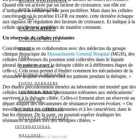
ALERTE QUOTIDIENNE
Quand elle est activée par un facteur de croissance, son rôle est
NOUS CONTACTER
d’indiquer à la cellule qu’elle peut proliférer. Mais dans les cellules
cancéreuses où la protéine EGFR est mutée, cette dernière échappe
I
DS
aux signaux de régulation des facteurs de croissance. Et indique à la
cellule qu’elle peut proliférer de manière constante.
PARTENAIRES
Un réservoir de cellules résistantes
ACADÉMIE ROYALE
Concrètement, « en collaboration avec des médecins du groupe
BELSPO
clinique thoracique du
Massachusetts General Hospital
(MGH), des
FNRS
cellules cancéreuses du poumon sont collectées dans le liquide
pleural de patients avant la thérapie ciblée et à différentes étapes de
FONDS POUR LA
celle-ci. Cela nous permet d’étudier comment les mécanismes de la
CHIRURGIE CARDIAQUE
résistance acquise évoluent chez les patients pendant la thérapie. »
FONDS WERNAERS
Des études précédemment menées au laboratoire ont montré que des
cellules cancéreuses dites ‘persistantes tolérantes aux médicaments’
FOURNIER-MAJOIE
survivent à la thérapie ciblée. Celles-ci forment alors un réservoir au
RÉGION DE
départ duquel des mécanismes de résistance peuvent évoluer. « On
travaille à isoler ces cellules résistantes et à les caractériser, dans le
BRUXELLES-CAPITALE
but les éliminer. De la sorte, on pourrait espérer éradiquer les
WALLONIE-BRUXELLES
résistances acquises lors des thérapies ciblées. »
INTERNATIONAL
WALLONIE
Justine Bellier © Wafa Malik