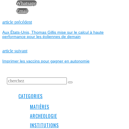
Whatsapp
Email
NAVIGATION
Previous
article précédent
post:
Aux États-Unis, Thomas Gillis mise sur le calcul à haute
DE
performance pour les éoliennes de demain
L’ARTICLE
Next
article suivant
post:
Imprimer les vaccins pour gagner en autonomie
CATEGORIES
MATIÈRES
ARCHEOLOGIE
INSTITUTIONS