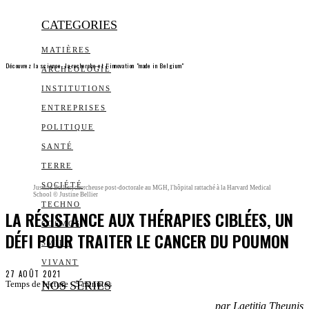
CATEGORIES
MATIÈRES
Découvrez la science, la recherche et l’innovation "made in Belgium"
ARCHEOLOGIE
INSTITUTIONS
ENTREPRISES
POLITIQUE
SANTÉ
TERRE
SOCIÉTÉ
Justine Bellier, chercheuse post-doctorale au MGH, l'hôpital rattaché à la Harvard Medical
School © Justine Bellier
TECHNO
LA RÉSISTANCE AUX THÉRAPIES CIBLÉES, UN
COSMOS
DÉFI POUR TRAITER LE CANCER DU POUMON
SMILE
VIVANT
27 AOÛT 2021
NOS SÉRIES
Temps de lecture :
5
minutes
par Laetitia Theunis