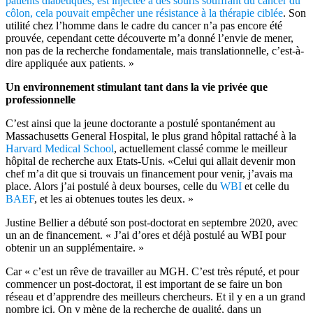
patients diabétiques, est injectée à des souris souffrant du cancer du
côlon, cela pouvait empêcher une résistance à la thérapie ciblée
. Son
utilité chez l’homme dans le cadre du cancer n’a pas encore été
prouvée, cependant cette découverte m’a donné l’envie de mener,
non pas de la recherche fondamentale, mais translationnelle, c’est-à-
dire appliquée aux patients. »
Un environnement stimulant tant dans la vie privée que
professionnelle
C’est ainsi que la jeune doctorante a postulé spontanément au
Massachusetts General Hospital, le plus grand hôpital rattaché à la
Harvard Medical School
, actuellement classé comme le meilleur
hôpital de recherche aux Etats-Unis. «Celui qui allait devenir mon
chef m’a dit que si trouvais un financement pour venir, j’avais ma
place. Alors j’ai postulé à deux bourses, celle du
WBI
et celle du
BAEF
, et les ai obtenues toutes les deux. »
Justine Bellier a débuté son post-doctorat en septembre 2020, avec
un an de financement. « J’ai d’ores et déjà postulé au WBI pour
obtenir un an supplémentaire. »
Car « c’est un rêve de travailler au MGH. C’est très réputé, et pour
commencer un post-doctorat, il est important de se faire un bon
réseau et d’apprendre des meilleurs chercheurs. Et il y en a un grand
nombre ici. On y mène de la recherche de qualité, dans un