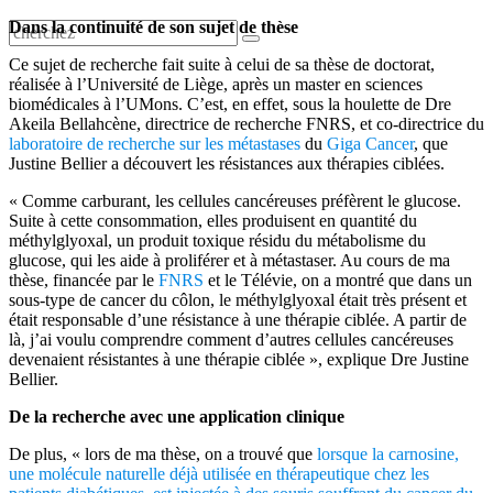
Dans la continuité de son sujet de thèse
Ce sujet de recherche fait suite à celui de sa thèse de doctorat,
réalisée à l’Université de Liège, après un master en sciences
biomédicales à l’UMons. C’est, en effet, sous la houlette de Dre
Akeila Bellahcène, directrice de recherche FNRS, et co-directrice du
laboratoire de recherche sur les métastases
du
Giga Cancer
, que
Justine Bellier a découvert les résistances aux thérapies ciblées.
« Comme carburant, les cellules cancéreuses préfèrent le glucose.
Suite à cette consommation, elles produisent en quantité du
méthylglyoxal, un produit toxique résidu du métabolisme du
glucose, qui les aide à proliférer et à métastaser. Au cours de ma
thèse, financée par le
FNRS
et le Télévie, on a montré que dans un
sous-type de cancer du côlon, le méthylglyoxal était très présent et
était responsable d’une résistance à une thérapie ciblée. A partir de
là, j’ai voulu comprendre comment d’autres cellules cancéreuses
devenaient résistantes à une thérapie ciblée », explique Dre Justine
Bellier.
De la recherche avec une application clinique
De plus, « lors de ma thèse, on a trouvé que
lorsque la carnosine,
une molécule naturelle déjà utilisée en thérapeutique chez les