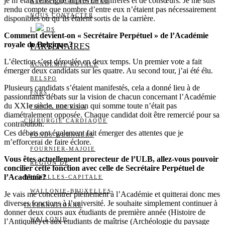
je m’étais renseigné auprès de confrères et de consœurs. Je me suis
ALERTE QUOTIDIENNE
rendu compte que nombre d’entre eux n’étaient pas nécessairement
NOUS CONTACTER
disponibles ou qu’ils étaient sortis de la carrière.
I
DS
Comment devient-on « Secrétaire Perpétuel » de l’Académie
royale de Belgique ?
PARTENAIRES
L’élection s’est déroulée en deux temps. Un premier vote a fait
ACADÉMIE ROYALE
émerger deux candidats sur les quatre. Au second tour, j’ai été élu.
BELSPO
Plusieurs candidats s’étaient manifestés, cela a donné lieu à de
FNRS
passionnants débats sur la vision de chacun concernant l’Académie
du XXIe siècle, une vision qui somme toute n’était pas
FONDS POUR LA
diamétralement opposée. Chaque candidat doit être remercié pour sa
CHIRURGIE CARDIAQUE
contribution.
Ces débats ont également fait émerger des attentes que je
FONDS WERNAERS
m’efforcerai de faire éclore.
FOURNIER-MAJOIE
Vous êtes actuellement prorecteur de l’ULB, allez-vous pouvoir
RÉGION DE
concilier cette fonction avec celle de Secrétaire Perpétuel de
l’Académie?
BRUXELLES-CAPITALE
WALLONIE-BRUXELLES
Je vais me concentrer pleinement à l’Académie et quitterai donc mes
diverses fonctions à l’université. Je souhaite simplement continuer à
INTERNATIONAL
donner deux cours aux étudiants de première année (Histoire de
WALLONIE
l’Antiquité) et aux étudiants de maîtrise (Archéologie du paysage