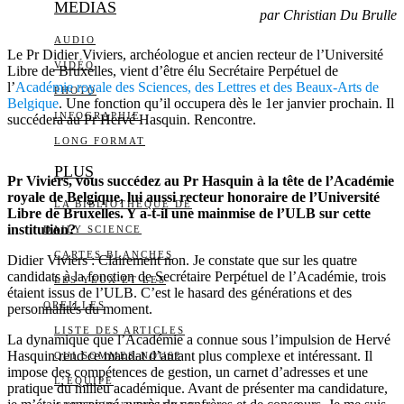
MEDIAS
par Christian Du Brulle
AUDIO
Le Pr Didier Viviers, archéologue et ancien recteur de l’Université
VIDÉO
Libre de Bruxelles, vient d’être élu Secrétaire Perpétuel de
l’
Académie royale des Sciences, des Lettres et des Beaux-Arts de
PHOTO
Belgique
. Une fonction qu’il occupera dès le 1er janvier prochain. Il
INFOGRAPHIE
succédera au Pr Hervé Hasquin. Rencontre.
LONG FORMAT
PLUS
Pr Viviers, vous succédez au Pr Hasquin à la tête de l’Académie
royale de Belgique, lui aussi recteur honoraire de l’Université
LA BIBLIOTHÈQUE DE
Libre de Bruxelles. Y a-t-il une mainmise de l’ULB sur cette
institution?
DAILY SCIENCE
CARTES BLANCHES
Didier Viviers : Clairement non. Je constate que sur les quatre
candidats à la fonction de Secrétaire Perpétuel de l’Académie, trois
LES YEUX ET LES
étaient issus de l’ULB. C’est le hasard des générations et des
OREILLES
personnalités du moment.
LISTE DES ARTICLES
La dynamique que l’Académie a connue sous l’impulsion de Hervé
Hasquin rend ce mandat d’autant plus complexe et intéressant. Il
QUI SOMMES-NOUS?
impose des compétences de gestion, un carnet d’adresses et une
L’ÉQUIPE
pratique du milieu académique. Avant de présenter ma candidature,