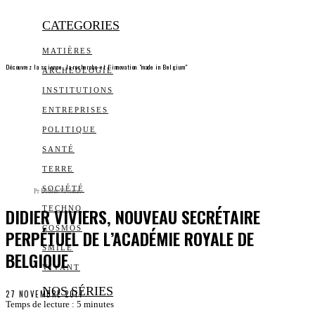
CATEGORIES
MATIÈRES
Découvrez la science, la recherche et l’innovation "made in Belgium"
ARCHEOLOGIE
INSTITUTIONS
ENTREPRISES
POLITIQUE
SANTÉ
TERRE
SOCIÉTÉ
Pr Didier Viviers.
DIDIER VIVIERS, NOUVEAU SECRÉTAIRE
TECHNO
COSMOS
PERPÉTUEL DE L’ACADÉMIE ROYALE DE
SMILE
BELGIQUE
VIVANT
NOS SÉRIES
27 NOVEMBRE 2017
Temps de lecture :
5
minutes