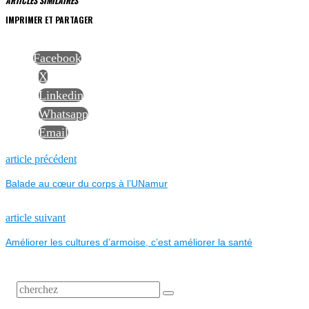
ARTICLES SIMILAIRES
IMPRIMER ET PARTAGER
Facebook
X
Linkedin
Whatsapp
Email
NAVIGATION
Previous
article précédent
post:
Balade au cœur du corps à l’UNamur
DE
L’ARTICLE
Next
article suivant
post:
Améliorer les cultures d’armoise, c’est améliorer la santé