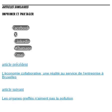
ARTICLES SIMILAIRES
IMPRIMER ET PARTAGER
Facebook
X
Linkedin
Whatsapp
Email
NAVIGATION
Previous
article précédent
post:
L’économie collaborative, une réalité au service de l’entreprise à
DE
Bruxelles
L’ARTICLE
Next
article suivant
post:
Les organes greffés n’aiment pas la pollution