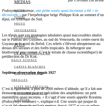
par Christian Du Brulle
MEDIAS
Podoxymys roraimae
,
une petite souris quasi inconnue a été « re-
AUDIO
découverte »
par l’herpétologue belge Philippe Kok au sommet d’un
VIDÉO
tépui, en Amérique du Sud.
PHOTO
INFOGRAPHIE
Les tépuis sont ces montagnes tabulaires quasi inaccessibles situées
LONG FORMAT
sur le Plateau des Guyanes, au sud du Venezuela, du centre-ouest du
Guyana et du nord du Brésil. Ces reliefs s’élèvent abruptement au-
PLUS
dessus des savanes et des forêts tropicales. Ils hébergent une
biodiversité peu connue. C’est le terrain de chasse (scientifique!) de
LA BIBLIOTHÈQUE DE
prédilection du Dr Kok.
DAILY SCIENCE
CARTES BLANCHES
Septième observation depuis 1927
LES YEUX ET LES
OREILLES
LISTE DES ARTICLES
C’est là également, à plus de 2000 mètres d’altitude, qu’il a fait une
étonnante rencontre pour ce spécialiste des amphibiens: un petit
QUI SOMMES-NOUS?
mammifère quasi inconnu. « Il s’agit d’une souris appelée Roraima
L’ÉQUIPE
(Podoxymys roraimae) », explique-t-il. Une souris qui jusque-là
n’avait été observée qu’à six reprises depuis 1927 et sur un même