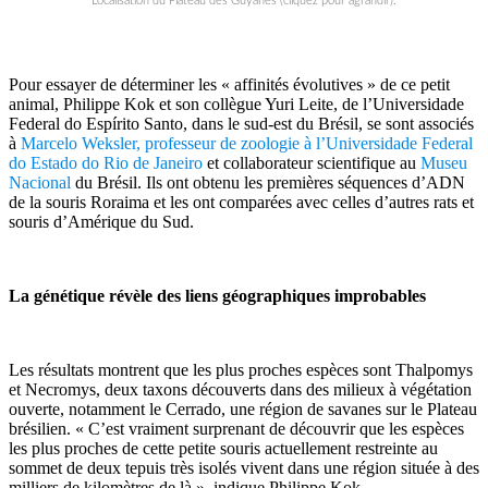
Localisation du Plateau des Guyanes (cliquez pour agrandir).
Pour essayer de déterminer les « affinités évolutives » de ce petit
animal, Philippe Kok et son collègue Yuri Leite, de l’Universidade
Federal do Espírito Santo, dans le sud-est du Brésil, se sont associés
à
Marcelo Weksler, professeur de zoologie à l’Universidade Federal
do Estado do Rio de Janeiro
et collaborateur scientifique au
Museu
Nacional
du Brésil. Ils ont obtenu les premières séquences d’ADN
de la souris Roraima et les ont comparées avec celles d’autres rats et
souris d’Amérique du Sud.
La génétique révèle des liens géographiques improbables
Les résultats montrent que les plus proches espèces sont Thalpomys
et Necromys, deux taxons découverts dans des milieux à végétation
ouverte, notamment le Cerrado, une région de savanes sur le Plateau
brésilien. « C’est vraiment surprenant de découvrir que les espèces
les plus proches de cette petite souris actuellement restreinte au
sommet de deux tepuis très isolés vivent dans une région située à des
milliers de kilomètres de là », indique Philippe Kok.