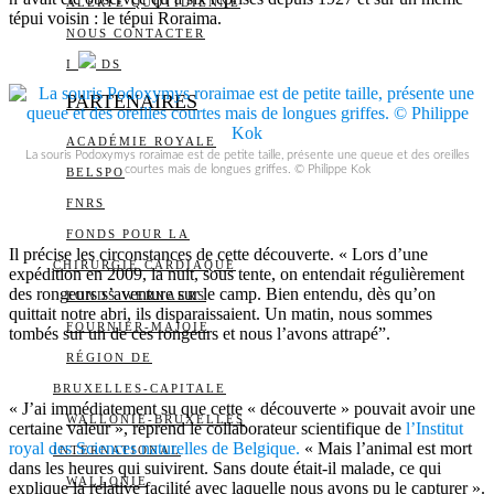
ALERTE QUOTIDIENNE
tépui voisin : le tépui Roraima.
NOUS CONTACTER
I
DS
PARTENAIRES
ACADÉMIE ROYALE
La souris Podoxymys roraimae est de petite taille, présente une queue et des oreilles
courtes mais de longues griffes. © Philippe Kok
BELSPO
FNRS
FONDS POUR LA
Il précise les circonstances de cette découverte. « Lors d’une
CHIRURGIE CARDIAQUE
expédition en 2009, la nuit, sous tente, on entendait régulièrement
des rongeurs s’aventure sur le camp. Bien entendu, dès qu’on
FONDS WERNAERS
quittait notre abri, ils disparaissaient. Un matin, nous sommes
FOURNIER-MAJOIE
tombés sur un de ces rongeurs et nous l’avons attrapé”.
RÉGION DE
BRUXELLES-CAPITALE
« J’ai immédiatement su que cette « découverte » pouvait avoir une
WALLONIE-BRUXELLES
certaine valeur », reprend le collaborateur scientifique de
l’Institut
royal des Sciences naturelles de Belgique.
« Mais l’animal est mort
INTERNATIONAL
dans les heures qui suivirent. Sans doute était-il malade, ce qui
WALLONIE
explique la relative facilité avec laquelle nous avons pu le capturer ».