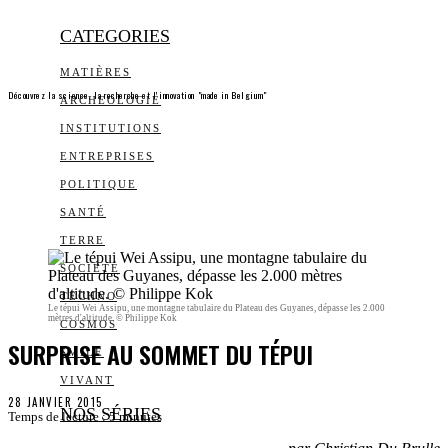
CATEGORIES
MATIÈRES
Découvrez la science, la recherche et l’innovation "made in Belgium"
ARCHEOLOGIE
INSTITUTIONS
ENTREPRISES
POLITIQUE
SANTÉ
TERRE
SOCIÉTÉ
TECHNO
Le tépui Wei Assipu, une montagne tabulaire du Plateau des Guyanes, dépasse les 2.000
mètres d'altitude. © Philippe Kok
COSMOS
SURPRISE AU SOMMET DU TÉPUI
SMILE
VIVANT
28 JANVIER 2015
NOS SÉRIES
Temps de lecture :
5
minutes