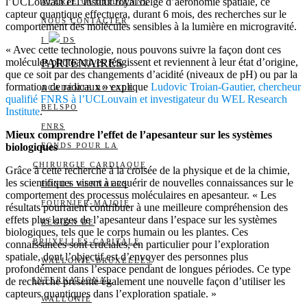
l’UCLouvain et l’Institut royal belge d’aéronomie spatiale, ce
ALERTE QUOTIDIENNE
capteur quantique effectuera, durant 6 mois, des recherches sur le
NOUS CONTACTER
comportement des molécules sensibles à la lumière en microgravité.
I
DS
« Avec cette technologie, nous pouvons suivre la façon dont ces
molécules photoactives réagissent et reviennent à leur état d’origine,
PARTENAIRES
que ce soit par des changements d’acidité (niveaux de pH) ou par la
formation de radicaux » explique
Ludovic Troian-Gautier, chercheur
ACADÉMIE ROYALE
qualifié FNRS à l’UCLouvain et investigateur du WEL Research
BELSPO
Institute
.
FNRS
Mieux comprendre l’effet de l’apesanteur sur les systèmes
biologiques
FONDS POUR LA
CHIRURGIE CARDIAQUE
Grâce à cette recherche à la croisée de la physique et de la chimie,
les scientifiques visent à acquérir de nouvelles connaissances sur le
FONDS WERNAERS
comportement des processus moléculaires en apesanteur. « Les
FOURNIER-MAJOIE
résultats pourraient contribuer à une meilleure compréhension des
effets plus larges de l’apesanteur dans l’espace sur les systèmes
RÉGION DE
biologiques, tels que le corps humain ou les plantes. Ces
BRUXELLES-CAPITALE
connaissances sont cruciales, en particulier pour l’exploration
spatiale, dont l’objectif est d’envoyer des personnes plus
WALLONIE-BRUXELLES
profondément dans l’espace pendant de longues périodes. Ce type
de recherche présente également une nouvelle façon d’utiliser les
INTERNATIONAL
capteurs quantiques dans l’exploration spatiale. »
WALLONIE