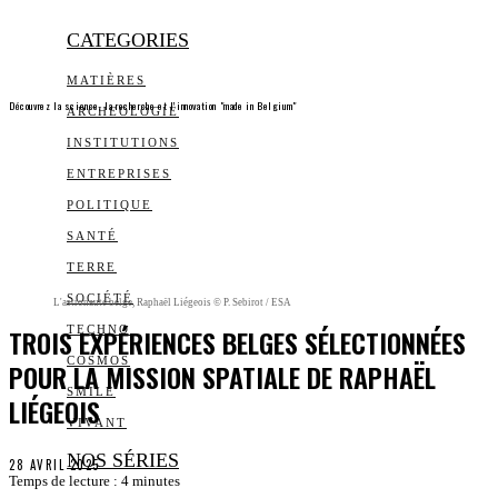
CATEGORIES
MATIÈRES
Découvrez la science, la recherche et l’innovation "made in Belgium"
ARCHEOLOGIE
INSTITUTIONS
ENTREPRISES
POLITIQUE
SANTÉ
TERRE
SOCIÉTÉ
L'astronaute belge, Raphaël Liégeois © P. Sebirot / ESA
TROIS EXPÉRIENCES BELGES SÉLECTIONNÉES
TECHNO
COSMOS
POUR LA MISSION SPATIALE DE RAPHAËL
SMILE
LIÉGEOIS
VIVANT
NOS SÉRIES
28 AVRIL 2025
Temps de lecture :
4
minutes