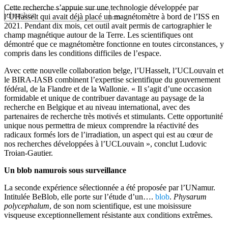
Cette recherche s’appuie sur une technologie développée par
l’UHasselt qui avait déjà placé un magnétomètre à bord de l’ISS en
2021. Pendant dix mois, cet outil avait permis de cartographier le
champ magnétique autour de la Terre. Les scientifiques ont
démontré que ce magnétomètre fonctionne en toutes circonstances, y
compris dans les conditions difficiles de l’espace.
Avec cette nouvelle collaboration belge, l’UHasselt, l’UCLouvain et
le BIRA-IASB combinent l’expertise scientifique du gouvernement
fédéral, de la Flandre et de la Wallonie. « Il s’agit d’une occasion
formidable et unique de contribuer davantage au paysage de la
recherche en Belgique et au niveau international, avec des
partenaires de recherche très motivés et stimulants. Cette opportunité
unique nous permettra de mieux comprendre la réactivité des
radicaux formés lors de l’irradiation, un aspect qui est au cœur de
nos recherches développées à l’UCLouvain », conclut Ludovic
Troian-Gautier.
Un blob namurois sous surveillance
La seconde expérience sélectionnée a été proposée par l’UNamur.
Intitulée BeBlob, elle porte sur l’étude d’un….
blob
.
Physarum
polycephalum
, de son nom scientifique, est une moisissure
visqueuse exceptionnellement résistante aux conditions extrêmes.