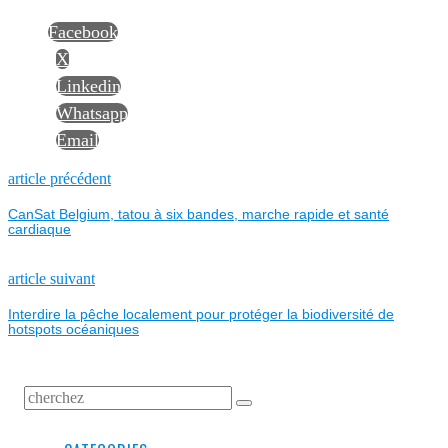
Facebook
X
Linkedin
Whatsapp
Email
NAVIGATION
Previous
article précédent
post:
CanSat Belgium, tatou à six bandes, marche rapide et santé
DE
cardiaque
L’ARTICLE
Next
article suivant
post:
Interdire la pêche localement pour protéger la biodiversité de
hotspots océaniques