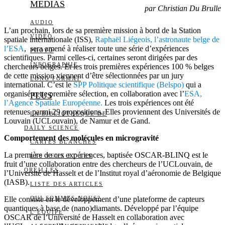
MEDIAS
par Christian Du Brulle
AUDIO
L’an prochain, lors de sa première mission à bord de la Station
VIDÉO
spatiale internationale (ISS),
Raphaël Liégeois, l’astronaute belge de
l’ESA
, sera amené à réaliser toute une série d’expériences
PHOTO
scientifiques. Parmi celles-ci, certaines seront dirigées par des
INFOGRAPHIE
chercheurs belges. Et les trois premières expériences 100 % belges
de cette mission viennent d’être sélectionnées par un jury
LONG FORMAT
international. C’est le
SPP Politique scientifique (Belspo)
qui a
organisé cette première sélection, en collaboration avec l’
ESA,
PLUS
l’Agence Spatiale Européenne.
Les trois expériences ont été
retenues parmi 29 propositions. Elles proviennent des Universités de
LA BIBLIOTHÈQUE DE
Louvain (UCLouvain), de Namur et de Gand.
DAILY SCIENCE
Comportement des molécules en microgravité
CARTES BLANCHES
La première de ces expériences, baptisée OSCAR-BLINQ est le
LES YEUX ET LES
fruit d’une collaboration entre des chercheurs de l’UCLouvain, de
OREILLES
l’Université de Hasselt et de l’Institut royal d’aéronomie de Belgique
(IASB).
LISTE DES ARTICLES
Elle consiste en le développement d’une plateforme de capteurs
QUI SOMMES-NOUS?
quantiques à base de (nano)diamants. Développé par l’équipe
L’ÉQUIPE
OSCAR de l’Université de Hasselt en collaboration avec