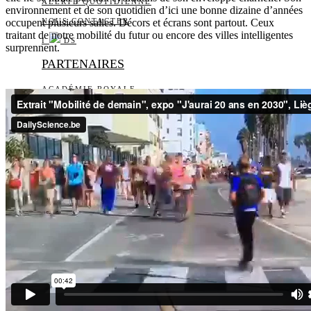
ALERTE QUOTIDIENNE
environnement et de son quotidien d’ici une bonne dizaine d’années
occupent plusieurs salles. Décors et écrans sont partout. Ceux
NOUS CONTACTER
traitant de notre mobilité du futur ou encore des villes intelligentes
I
DS
surprennent.
PARTENAIRES
ACADÉMIE ROYALE
BELSPO
FNRS
FONDS POUR LA
CHIRURGIE CARDIAQUE
FONDS WERNAERS
FOURNIER-MAJOIE
RÉGION DE
BRUXELLES-CAPITALE
WALLONIE-BRUXELLES
INTERNATIONAL
WALLONIE