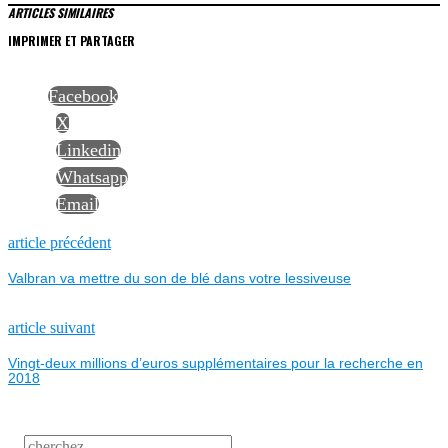
ARTICLES SIMILAIRES
IMPRIMER ET PARTAGER
Facebook
X
Linkedin
Whatsapp
Email
NAVIGATION
Previous
article précédent
post:
Valbran va mettre du son de blé dans votre lessiveuse
DE
L’ARTICLE
Next
article suivant
post:
Vingt-deux millions d’euros supplémentaires pour la recherche en
2018