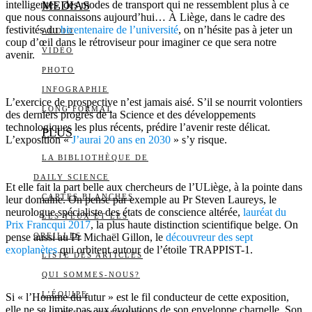
intelligentes, des modes de transport qui ne ressemblent plus à ce
MEDIAS
que nous connaissons aujourd’hui… À Liège, dans le cadre des
festivités du
bicentenaire de l’université
, on n’hésite pas à jeter un
AUDIO
coup d’œil dans le rétroviseur pour imaginer ce que sera notre
VIDÉO
avenir.
PHOTO
INFOGRAPHIE
L’exercice de prospective n’est jamais aisé. S’il se nourrit volontiers
LONG FORMAT
des derniers progrès de la Science et des développements
technologiques les plus récents, prédire l’avenir reste délicat.
PLUS
L’exposition «
J’aurai 20 ans en 2030
» s’y risque.
LA BIBLIOTHÈQUE DE
DAILY SCIENCE
Et elle fait la part belle aux chercheurs de l’ULiège, à la pointe dans
CARTES BLANCHES
leur domaine. On pense par exemple au Pr Steven Laureys, le
neurologue spécialiste des états de conscience altérée,
lauréat du
LES YEUX ET LES
Prix Francqui 2017
, la plus haute distinction scientifique belge. On
pense aussi au Pr Michaël Gillon, le
OREILLES
découvreur des sept
exoplanètes
qui orbitent autour de l’étoile TRAPPIST-1.
LISTE DES ARTICLES
QUI SOMMES-NOUS?
L’ÉQUIPE
Si « l’Homme du futur » est le fil conducteur de cette exposition,
elle ne se limite pas aux évolutions de son enveloppe charnelle. Son