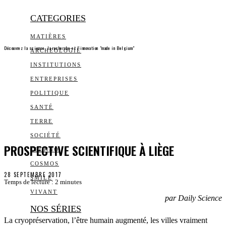
CATEGORIES
MATIÈRES
Découvrez la science, la recherche et l’innovation "made in Belgium"
ARCHEOLOGIE
INSTITUTIONS
ENTREPRISES
POLITIQUE
SANTÉ
TERRE
SOCIÉTÉ
PROSPECTIVE SCIENTIFIQUE À LIÈGE
TECHNO
COSMOS
28 SEPTEMBRE 2017
SMILE
Temps de lecture :
2
minutes
VIVANT
par Daily Science
NOS SÉRIES
La cryopréservation, l’être humain augmenté, les villes vraiment