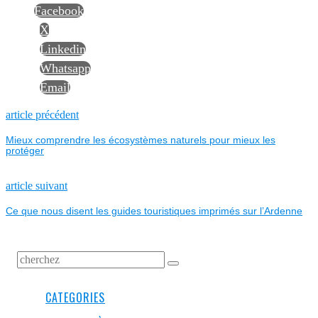
Facebook
X
Linkedin
Whatsapp
Email
NAVIGATION
Previous
article précédent
post:
Mieux comprendre les écosystèmes naturels pour mieux les
DE
protéger
L’ARTICLE
Next
article suivant
post:
Ce que nous disent les guides touristiques imprimés sur l’Ardenne
CATEGORIES