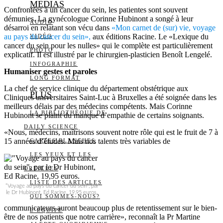
MEDIAS
Confrontées à un cancer du sein, les patientes sont souvent
démunies. La gynécologue Corinne Hubinont a songé à leur
AUDIO
désarroi en relatant son vécu dans
«Mon carnet de (sur) vie, voyage
au pays du cancer du sein»,
aux éditions Racine. Le «Lexique du
VIDÉO
cancer du sein pour les nulles» qui le complète est particulièrement
PHOTO
explicatif. Il est illustré par le chirurgien-plasticien Benoît Lengelé.
INFOGRAPHIE
Humaniser gestes et paroles
LONG FORMAT
La chef de service clinique du département obstétrique aux
PLUS
Cliniques universitaires Saint-Luc à Bruxelles a été soignée dans les
meilleurs délais par des médecins compétents. Mais Corinne
LA BIBLIOTHÈQUE DE
Hubinont se plaint du manque d’empathie de certains soignants.
DAILY SCIENCE
«Nous, médecins, maîtrisons souvent notre rôle qui est le fruit de 7 à
15 années d’études. Mais nos talents très variables de
CARTES BLANCHES
LES YEUX ET LES
OREILLES
LISTE DES ARTICLES
“Voyage au pays du cancer du sein”, par
le Dr Hubinont, Ed Racine, 19,95 euros.
QUI SOMMES-NOUS?
communicateurs auront beaucoup plus de retentissement sur le bien-
L’ÉQUIPE
être de nos patients que notre carrière», reconnaît la Pr Martine