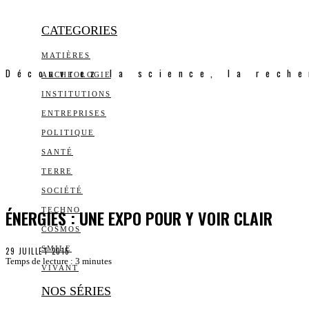
CATEGORIES
MATIÈRES
Découvrez la science, la reche
ARCHEOLOGIE
INSTITUTIONS
ENTREPRISES
POLITIQUE
SANTÉ
TERRE
SOCIÉTÉ
ÉNERGIES : UNE EXPO POUR Y VOIR CLAIR
TECHNO
COSMOS
SMILE
29 JUILLET 2015
Temps de lecture :
3
minutes
VIVANT
NOS SÉRIES