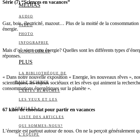
Série (7) “Sciences en vacances”
MEDIAS
AUDIO
Gaz, bois, électricité, mazout… Plus de la moitié de la consommatio
VIDÉO
énergie.
PHOTO
INFOGRAPHIE
Mais d’où vient cette énergie? Quelles sont les différents types d’éne
LONG FORMAT
réponses.
PLUS
LA BIBLIOTHÈQUE DE
« Dans notre nouvelle exposition « Energie, les nouveaux rêves », nous
scientifiques, les enjeux sociétaux et les rêves qui animent la recherch
DAILY SCIENCE
consommations énergétiques sur la planète ».
CARTES BLANCHES
LES YEUX ET LES
OREILLES
67 kilos de chocolat pour partir en vacances
LISTE DES ARTICLES
QUI SOMMES-NOUS?
L’énergie est partout autour de nous. On ne la perçoit généralement que
L’ÉQUIPE