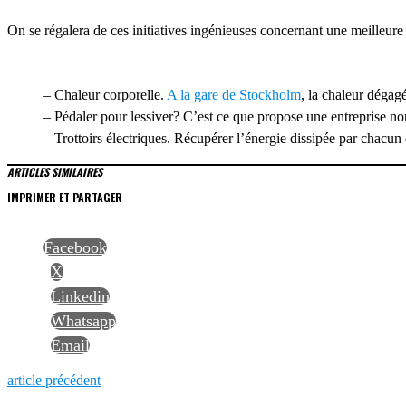
On se régalera de ces initiatives ingénieuses concernant une meilleur
– Chaleur corporelle.
A la gare de Stockholm
, la chaleur dégag
– Pédaler pour lessiver? C’est ce que propose une entreprise n
– Trottoirs électriques. Récupérer l’énergie dissipée par chacun
ARTICLES SIMILAIRES
IMPRIMER ET PARTAGER
Facebook
X
Linkedin
Whatsapp
Email
NAVIGATION
Previous
article précédent
post: