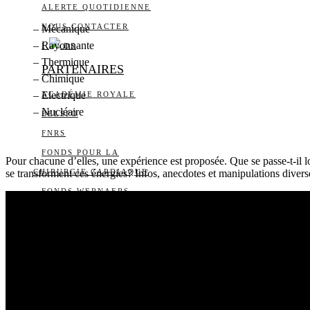
ALERTE QUOTIDIENNE
NOUS CONTACTER
– Mécanique
– Rayonnante
I
DS
– Thermique
PARTENAIRES
– Chimique
– Electrique
ACADÉMIE ROYALE
– Nucléaire
BELSPO
FNRS
FONDS POUR LA
Pour chacune d’elles, une expérience est proposée. Que se passe-t-il 
se transforment ces énergies? Infos, anecdotes et manipulations diverses
CHIRURGIE CARDIAQUE
FONDS WERNAERS
FOURNIER-MAJOIE
RÉGION DE
BRUXELLES-CAPITALE
WALLONIE-BRUXELLES
INTERNATIONAL
WALLONIE