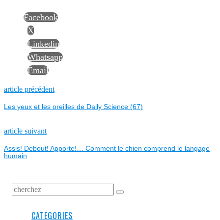
Facebook
X
Linkedin
Whatsapp
Email
NAVIGATION
Previous
article précédent
post:
Les yeux et les oreilles de Daily Science (67)
DE
L’ARTICLE
Next
article suivant
post:
Assis! Debout! Apporte!… Comment le chien comprend le langage
humain
CATEGORIES