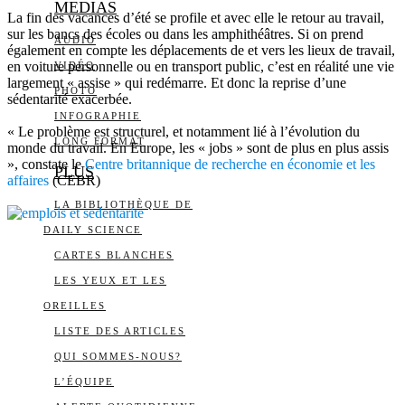
MEDIAS
La fin des vacances d’été se profile et avec elle le retour au travail,
sur les bancs des écoles ou dans les amphithéâtres. Si on prend
AUDIO
également en compte les déplacements de et vers les lieux de travail,
en voiture personnelle ou en transport public, c’est en réalité une vie
VIDÉO
largement « assise » qui redémarre. Et donc la reprise d’une
PHOTO
sédentarité exacerbée.
INFOGRAPHIE
« Le problème est structurel, et notamment lié à l’évolution du
LONG FORMAT
monde du travail. En Europe, les « jobs » sont de plus en plus assis
», constate le
Centre britannique de recherche en économie et les
PLUS
affaires
(CEBR)
LA BIBLIOTHÈQUE DE
DAILY SCIENCE
CARTES BLANCHES
LES YEUX ET LES
OREILLES
LISTE DES ARTICLES
QUI SOMMES-NOUS?
L’ÉQUIPE