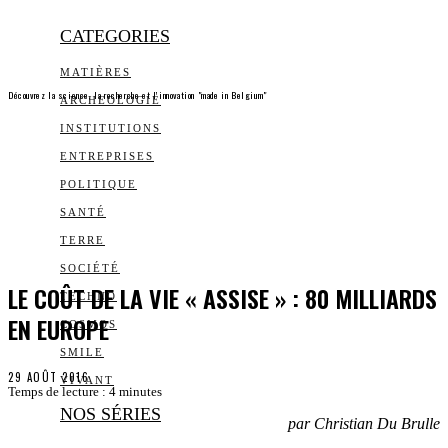
CATEGORIES
MATIÈRES
Découvrez la science, la recherche et l’innovation "made in Belgium"
ARCHEOLOGIE
INSTITUTIONS
ENTREPRISES
POLITIQUE
SANTÉ
TERRE
SOCIÉTÉ
LE COÛT DE LA VIE « ASSISE » : 80 MILLIARDS
TECHNO
EN EUROPE
COSMOS
SMILE
29 AOÛT 2016
VIVANT
Temps de lecture :
4
minutes
NOS SÉRIES
par Christian Du Brulle