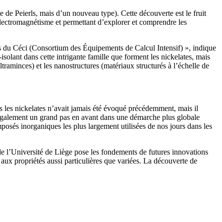
te de Peierls, mais d’un nouveau type). Cette découverte est le fruit
électromagnétisme et permettant d’explorer et comprendre les
ants du Céci (Consortium des Équipements de Calcul Intensif) », indique
isolant dans cette intrigante famille que forment les nickelates, mais
raminces) et les nanostructures (matériaux structurés à l’échelle de
s les nickelates n’avait jamais été évoqué précédemment, mais il
 également un grand pas en avant dans une démarche plus globale
osés inorganiques les plus largement utilisées de nos jours dans les
e l’Université de Liège pose les fondements de futures innovations
aux propriétés aussi particulières que variées. La découverte de