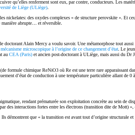
 de cuivre qu’elles renferment sont eux, par contre, conducteurs. Les mat
ersité de Liège (ULiège)
.
les nickelates: des oxydes complexes « de structure perovskite ». Et ceux
de manière abrupte… et réversible.
 le doctorant Alain Mercy a voulu savoir. Une métamorphose tout aussi 
le mécanisme microscopique à l’origine de ce changement d’état
. Le jeun
nt au
CEA (Paris)
et ancien post-doctorant à ULiège, mais aussi du Dr J
re (de formule chimique ReNiO3 où Re est une terre rare apparaissant da
quement d’état de conduction à une température particulière allant de 0
 énigmatique, rendant prématurée son exploitation concrète au sein de di
par des interactions fortes entre les électrons (transition dite de Mott) »
ls démontrent que « la transition est avant tout d’origine structurale et 