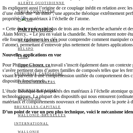
ALERTE QUOTIDIENNE
Ils expliquent aussi l’origine de ce couplage inédit en relation avec le
NOUS CONTACTER
d’une étude dite “ab initio”, une approche théorique extrêmement perf
propriétés des matériaux à l’échelle de l’atome.
I
DS
« Cette étude a nécessité plus de trois ans de recherche acharnée et d
PARTENAIRES
Alain Mercy.. « Le jeu en valait la chandelle. Non seulement notre étude
elle fournit également les clés pour comprendre comment manipuler cett
ACADÉMIE ROYALE
l’atome), permettant d’entrevoir plus nettement de futures applications
BELSPO
Nouvelles applications en vue
FNRS
Pour Philippe Ghosez, ce travail s’inscrit également dans un contexte
FONDS POUR LA
s’avère pertinent dans d’autres familles de composés telles que les 
CHIRURGIE CARDIAQUE
visant à parvenir à une compréhension unifiée du comportement des com
dispositifs fonctionnels. »
FONDS WERNAERS
L’étude théorique des propriétés des matériaux à l’échelle atomique 
FOURNIER-MAJOIE
technologiques. La plupart des dispositifs qui nous entourent (ordinat
RÉGION DE
matériaux et comportements nouveaux et inattendus ouvre la porte à d
BRUXELLES-CAPITALE
D’un point de vue un peu plus technique, voici le mécanisme ident
WALLONIE-BRUXELLES
INTERNATIONAL
WALLONIE