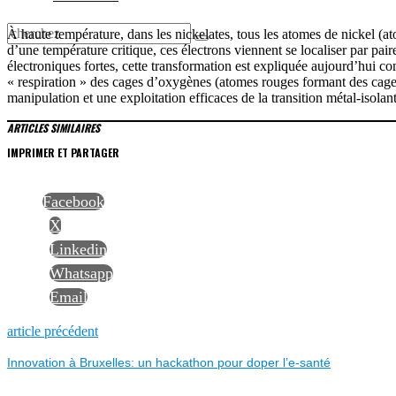
À haute température, dans les nickelates, tous les atomes de nickel (at
d’une température critique, ces électrons viennent se localiser par pair
électroniques fortes, cette transformation est expliquée aujourd’hui co
« respiration » des cages d’oxygènes (atomes rouges formant des cages)
manipulation et une exploitation efficaces de la transition métal-isolant
ARTICLES SIMILAIRES
IMPRIMER ET PARTAGER
Facebook
X
Linkedin
Whatsapp
Email
NAVIGATION
Previous
article précédent
post:
Innovation à Bruxelles: un hackathon pour doper l’e-santé
DE