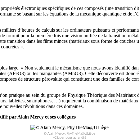
s propriétés électroniques spécifiques de ces composés (une transition di
ormante se basant sur les équations de la mécanique quantique et de l’
es milliers d’heures de calculs sur les ordinateurs puissants et perform
 fournit pour la première fois une vision unifiée de la transition métal-
e transition dans les films minces (matériaux sous forme de couches ult
 concrètes ».
 plus large. « Non seulement le mécanisme que nous avons identifié dan
ferrites (AFeO3) ou les manganites (AMnO3). Cette découverte est donc
posés de structure pérovskite qui constituent une des familles de comp
qu’on pratique au sein du groupe de Physique Théorique des Matériaux d
eurs, tablettes, smartphones, …) requièrent la combinaison de matériaux 
e nouvelles révolutions dans ces domaines.
ifié par Alain Mercy et ses collègues
© Alain Mercy, PhyTheMa@ULiège
(Cliquer pour agrandir)