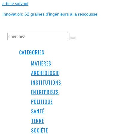
L’ARTICLE
Next
article suivant
post:
Innovation: 62 graines d’ingénieurs à la rescousse
CATEGORIES
MATIÈRES
ARCHEOLOGIE
INSTITUTIONS
ENTREPRISES
POLITIQUE
SANTÉ
TERRE
SOCIÉTÉ