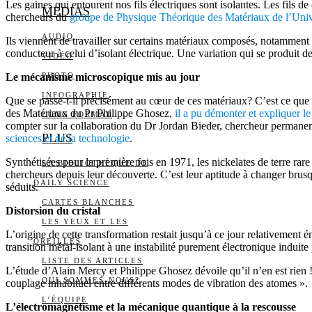
Les gaines qui entourent nos fils électriques sont isolantes. Les fils
MEDIAS
chercheurs du
groupe de Physique Théorique des Matériaux de l’Univ
AUDIO
Ils viennent de travailler sur certains matériaux composés, notamment 
conducteur à celui d’isolant électrique. Une variation qui se produit 
VIDÉO
Le mécanisme microscopique mis au jour
PHOTO
INFOGRAPHIE
Que se passe-t-il précisément au cœur de ces matériaux? C’est ce que
des Matériaux du Pr Philippe Ghosez,
il a pu démonter et expliquer 
LONG FORMAT
compter sur la collaboration du Dr Jordan Bieder, chercheur permane
PLUS
sciences et de la technologie
.
Synthétisées pour la première fois en 1971, les nickelates de terre ra
LA BIBLIOTHÈQUE DE
chercheurs depuis leur découverte. C’est leur aptitude à changer brus
DAILY SCIENCE
séduits.
CARTES BLANCHES
Distorsion du cristal
LES YEUX ET LES
L’origine de cette transformation restait jusqu’à ce jour relativement
OREILLES
transition métal-isolant à une instabilité purement électronique induite 
LISTE DES ARTICLES
L’étude d’Alain Mercy et Philippe Ghosez dévoile qu’il n’en est rien ! I
QUI SOMMES-NOUS?
couplage inhabituel entre différents modes de vibration des atomes ».
L’ÉQUIPE
L’électromagnétisme et la mécanique quantique à la rescousse