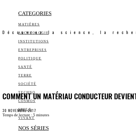
CATEGORIES
MATIÈRES
Découvrez la science, la reche
ARCHEOLOGIE
INSTITUTIONS
ENTREPRISES
POLITIQUE
SANTÉ
TERRE
SOCIÉTÉ
COMMENT UN MATÉRIAU CONDUCTEUR DEVIENT
TECHNO
COSMOS
SMILE
30 NOVEMBRE 2017
Temps de lecture :
5
minutes
VIVANT
NOS SÉRIES