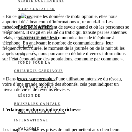
ALERTE QUOTIDIENNE
NOUS CONTACTER
« En ce qui concerne les données de mobilophonie, elles nous
I
DS
apportent déjà beaucoup d’informations », reprend-il. « Les
PARTENAIRES
métadonnées nous permettent de savoir quand et où les personnes se
téléphonent. Il s’agit en réalité du trafic qui transite par les antennes-
relais, et non directement les communications de téléphone à
ACADÉMIE ROYALE
téléphone. En analysant le nombre de communications, leur
BELSPO
fréquence, leur durée, le moment de la journée ou de la nuit où les
appels sont passés, nous pouvons en déduire diverses informations
FNRS
sur l’état économique des populations, commune par commune ».
FONDS POUR LA
CHIRURGIE CARDIAQUE
« Dans le cas, par exemple, d’une utilisation intensive du réseau,
FONDS WERNAERS
voire d’une grande mobilité des abonnés, cela peut indiquer un
FOURNIER-MAJOIE
niveau de vie et de revenus élevés ».
RÉGION DE
BRUXELLES-CAPITALE
L’éclairage nocturne, indice de richesse
WALLONIE-BRUXELLES
INTERNATIONAL
WALLONIE
Les images satellitaires prises de nuit permettent aux chercheurs