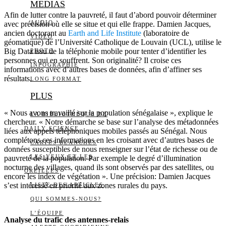
MEDIAS
Afin de lutter contre la pauvreté, il faut d’abord pouvoir déterminer
AUDIO
avec précision où elle se situe et qui elle frappe. Damien Jacques,
ancien doctorant au
Earth and Life Institute
(laboratoire de
VIDÉO
géomatique) de l’Université Catholique de Louvain (UCL), utilise le
Big Data issu de la téléphonie mobile pour tenter d’identifier les
PHOTO
personnes qui en souffrent. Son originalité? Il croise ces
INFOGRAPHIE
informations avec d’autres bases de données, afin d’affiner ses
résultats.
LONG FORMAT
PLUS
« Nous avons travaillé sur la population sénégalaise », explique le
LA BIBLIOTHÈQUE DE
chercheur. « Notre démarche se base sur l’analyse des métadonnées
DAILY SCIENCE
liées aux appels téléphoniques mobiles passés au Sénégal. Nous
complétons ces informations en les croisant avec d’autres bases de
CARTES BLANCHES
données susceptibles de nous renseigner sur l’état de richesse ou de
LES YEUX ET LES
pauvreté de la population. Par exemple le degré d’illumination
nocturne des villages, quand ils sont observés par des satellites, ou
OREILLES
encore les index de végétation ». Une précision: Damien Jacques
s’est intéressé en priorité aux zones rurales du pays.
LISTE DES ARTICLES
QUI SOMMES-NOUS?
L’ÉQUIPE
Analyse du trafic des antennes-relais