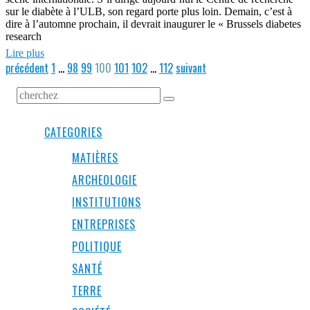
sur le diabète à l’ULB, son regard porte plus loin. Demain, c’est à
dire à l’automne prochain, il devrait inaugurer le « Brussels diabetes
research
Lire plus
précédent
1
…
98
99
100
101
102
…
112
suivant
CATEGORIES
MATIÈRES
ARCHEOLOGIE
INSTITUTIONS
ENTREPRISES
POLITIQUE
SANTÉ
TERRE