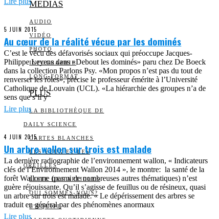
Lire plus
MEDIAS
AUDIO
5 JUIN 2015
VIDÉO
Au cœur de la réalité vécue par les dominés
PHOTO
C’est le vécu des défavorisés sociaux qui préoccupe Jacques-
Philippe Leyens dans «Debout les dominés» paru chez De Boeck
INFOGRAPHIE
dans la collection Parlons Psy. «Mon propos n’est pas du tout de
LONG FORMAT
renverser les rôles», précise le professeur émérite à l’Université
Catholique de Louvain (UCL). «La hiérarchie des groupes n’a de
PLUS
sens que s’il y
Lire plus
LA BIBLIOTHÈQUE DE
DAILY SCIENCE
4 JUIN 2015
CARTES BLANCHES
Un arbre wallon sur trois est malade
LES YEUX ET LES
La dernière radiographie de l’environnement wallon, « Indicateurs
OREILLES
clés de l’Environnement Wallon 2014 », le montre: la santé de la
forêt Wallonne (parmi de nombreuses autres thématiques) n’est
LISTE DES ARTICLES
guère réjouissante. Qu’il s’agisse de feuillus ou de résineux, quasi
QUI SOMMES-NOUS?
un arbre sur trois est malade. « Le dépérissement des arbres se
traduit en général par des phénomènes anormaux
L’ÉQUIPE
Lire plus