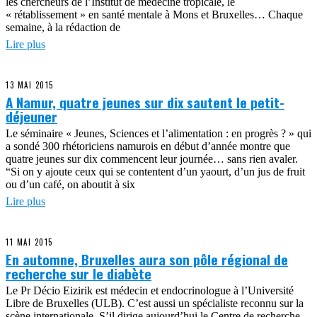
les chercheurs de l’Institut de médecine tropicale, le
« rétablissement » en santé mentale à Mons et Bruxelles… Chaque
semaine, à la rédaction de
Lire plus
13 MAI 2015
A Namur, quatre jeunes sur dix sautent le petit-
déjeuner
Le séminaire « Jeunes, Sciences et l’alimentation : en progrès ? » qui
a sondé 300 rhétoriciens namurois en début d’année montre que
quatre jeunes sur dix commencent leur journée… sans rien avaler.
“Si on y ajoute ceux qui se contentent d’un yaourt, d’un jus de fruit
ou d’un café, on aboutit à six
Lire plus
11 MAI 2015
En automne, Bruxelles aura son pôle régional de
recherche sur le diabète
Le Pr Décio Eizirik est médecin et endocrinologue à l’Université
Libre de Bruxelles (ULB). C’est aussi un spécialiste reconnu sur la
scène internationale. S’il dirige aujourd’hui le Centre de recherche