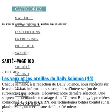
CATEGORIES
MATIÈRES
Découvrez la science, la recherche et l’innovation "made in Belgium"
ARCHEOLOGIE
INSTITUTIONS
ENTREPRISES
POLITIQUE
SANTÉ
SANTÉ
- PAGE 100
TERRE
SOCIÉTÉ
7 JUIN 2015
TECHNO
Les yeux et les oreilles de Daily Science (44)
COSMOS
Chaque semaine, à la rédaction de Daily Science, nous repérons sur
le web diverses informations susceptibles d’intéresser (ou de
SMILE
surprendre) nos lecteurs. Découvrez notre dernière sélection. Une
VIVANT
surprenante demande en mariage dans “Current Biology”, premières
collisions à 13 TeV au CERN, des technologies belges bientôt sur la
NOS SÉRIES
planète Mars, un mécanisme de l’anxiété mieux