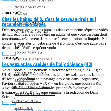
ALERTE QUOTIDIENNE
NOUS CONTACTER
3 JUIN 2015
I
DS
Chez les bébés déjà, c’est le cerveau droit qui
reconnaît les visages
PARTENAIRES
Détectez-vous des visages humains dans cette petite séquence vidéo
ACADÉMIE ROYALE
de huit secondes ? Si vous êtes un adulte, et que votre cerveau droit
fonctionne parfaitement, la réponse à cette question est limpide. Par
BELSPO
contre, si vous êtes un bébé âgé de 4 à 6 mois, c’est une autre paire
FNRS
de manches. Voilà ce qu’ont voulu
FONDS POUR LA
Lire plus
31 MAI 2015
CHIRURGIE CARDIAQUE
Les yeux et les oreilles de Daily Science (43)
FONDS WERNAERS
Voici Robotein, une nouvelle plateforme technologique (ULg et
FOURNIER-MAJOIE
ULB) consacrée aux protéines, les tempêtes solaires sous la loupe
d’Uccle, l’épithélium et le passage des virus dans l’organisme,
RÉGION DE
l’avion spatial européen « IXV » en Belgique, une bourse ERC
« avancée » pour mieux cerner les propriétés évolutives du
BRUXELLES-CAPITALE
trypanosome (ULB). Chaque semaine, à la rédaction de Daily
WALLONIE-BRUXELLES
Science,
INTERNATIONAL
Lire plus
WALLONIE