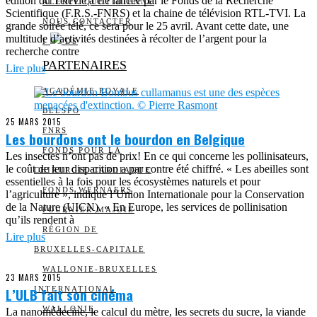
édition du Télévie a été lancée par le Fonds de la Recherche
ALERTE QUOTIDIENNE
Scientifique (F.R.S.-FNRS) et la chaine de télévision RTL-TVI. La
NOUS CONTACTER
grande soirée télé, ce sera pour le 25 avril. Avant cette date, une
multitude d’activités destinées à récolter de l’argent pour la
I
DS
recherche contre
PARTENAIRES
Lire plus
ACADÉMIE ROYALE
BELSPO
25 MARS 2015
FNRS
Les bourdons ont le bourdon en Belgique
FONDS POUR LA
Les insectes n’ont pas de prix! En ce qui concerne les pollinisateurs,
le coût de leur disparition a par contre été chiffré. « Les abeilles sont
CHIRURGIE CARDIAQUE
essentielles à la fois pour les écosystèmes naturels et pour
FONDS WERNAERS
l’agriculture », indique l’Union Internationale pour la Conservation
de la Nature (UICN). « En Europe, les services de pollinisation
FOURNIER-MAJOIE
qu’ils rendent à
RÉGION DE
Lire plus
BRUXELLES-CAPITALE
WALLONIE-BRUXELLES
23 MARS 2015
L’ULB fait son cinéma
INTERNATIONAL
WALLONIE
La nanomédecine, le calcul du mètre, les secrets du sucre, la viande