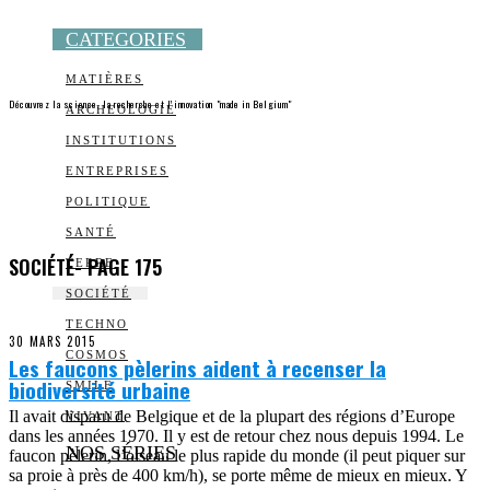
CATEGORIES
MATIÈRES
Découvrez la science, la recherche et l’innovation "made in Belgium"
ARCHEOLOGIE
INSTITUTIONS
ENTREPRISES
POLITIQUE
SANTÉ
SOCIÉTÉ
- PAGE 175
TERRE
SOCIÉTÉ
TECHNO
30 MARS 2015
COSMOS
Les faucons pèlerins aident à recenser la
biodiversité urbaine
SMILE
Il avait disparu de Belgique et de la plupart des régions d’Europe
VIVANT
dans les années 1970. Il y est de retour chez nous depuis 1994. Le
NOS SÉRIES
faucon pèlerin, l’oiseau le plus rapide du monde (il peut piquer sur
sa proie à près de 400 km/h), se porte même de mieux en mieux. Y