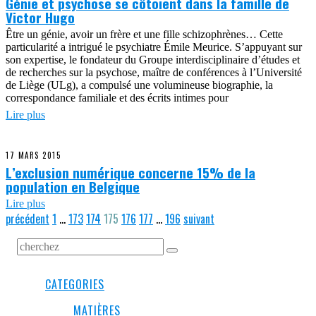
Génie et psychose se côtoient dans la famille de
Victor Hugo
Être un génie, avoir un frère et une fille schizophrènes… Cette
particularité a intrigué le psychiatre Émile Meurice. S’appuyant sur
son expertise, le fondateur du Groupe interdisciplinaire d’études et
de recherches sur la psychose, maître de conférences à l’Université
de Liège (ULg), a compulsé une volumineuse biographie, la
correspondance familiale et des écrits intimes pour
Lire plus
17 MARS 2015
L’exclusion numérique concerne 15% de la
population en Belgique
Lire plus
précédent
1
…
173
174
175
176
177
…
196
suivant
CATEGORIES
MATIÈRES