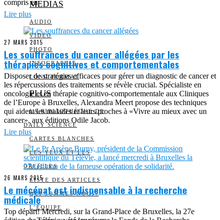
compris en
MEDIAS
Lire plus
AUDIO
VIDÉO
27 MARS 2015
PHOTO
Les souffrances du cancer allégées par les
thérapies cognitives et comportementales
INFOGRAPHIE
Disposer de stratégies efficaces pour gérer un diagnostic de cancer et
LONG FORMAT
les répercussions des traitements se révèle crucial. Spécialiste en
PLUS
oncologie et en thérapie cognitivo-comportementale aux Cliniques
de l’Europe à Bruxelles, Alexandra Meert propose des techniques
qui aident les malades et leurs proches à «Vivre au mieux avec un
LA BIBLIOTHÈQUE DE
cancer», aux éditions Odile Jacob.
DAILY SCIENCE
Lire plus
CARTES BLANCHES
LES YEUX ET LES
OREILLES
26 MARS 2015
LISTE DES ARTICLES
Le mécénat est indispensable à la recherche
QUI SOMMES-NOUS?
médicale
L’ÉQUIPE
Top départ! Mercredi, sur la Grand-Place de Bruxelles, la 27e