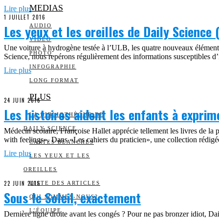
MEDIAS
Lire plus
1 JUILLET 2016
Les yeux et les oreilles de Daily Science 
AUDIO
VIDÉO
Une voiture à hydrogène testée à l’ULB, les quatre nouveaux élément
PHOTO
Science, nous repérons régulièrement des informations susceptibles d’
INFOGRAPHIE
Lire plus
LONG FORMAT
PLUS
24 JUIN 2016
Les histoires aident les enfants à expri
LA BIBLIOTHÈQUE DE
DAILY SCIENCE
Médecin scolaire, Françoise Hallet apprécie tellement les livres de l
with feelings». Dans «Les cahiers du praticien», une collection rédigée
CARTES BLANCHES
Lire plus
LES YEUX ET LES
OREILLES
22 JUIN 2016
LISTE DES ARTICLES
Sous le Soleil, exactement
QUI SOMMES-NOUS?
L’ÉQUIPE
Dernière ligne droite avant les congés ? Pour ne pas bronzer idiot,