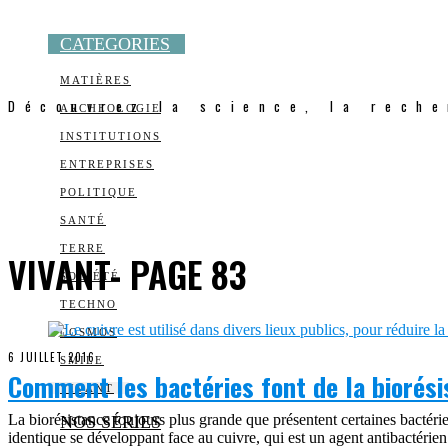
CATEGORIES
MATIÈRES
Découvrez la science, la reche
ARCHEOLOGIE
INSTITUTIONS
ENTREPRISES
POLITIQUE
SANTÉ
TERRE
VIVANT
- PAGE 83
SOCIÉTÉ
TECHNO
COSMOS
6 JUILLET 2016
SMILE
Comment les bactéries font de la biorési
VIVANT
La biorésistance toujours plus grande que présentent certaines bacté
NOS SÉRIES
identique se développant face au cuivre, qui est un agent antibactérie