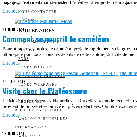
bagages, c’est une façon de parler. L’idéal est d’emporter ce magazine 
ALERTE QUOTIDIENNE
Lire plus
NOUS CONTACTER
I
DS
21 JUIN 2016
PARTENAIRES
Comment se nourrit le caméléon
ACADÉMIE ROYALE
Pour attraper ses proies, le caméléon projette rapidement sa langue, par
BELSPO
ultrarapide pour saisir tous les détails de cette capture, difficile de b
FNRS
Lire plus
FONDS POUR LA
CHIRURGIE CARDIAQUE
20 JUIN 2016
FONDS WERNAERS
Visite chez le Platéosaure
FOURNIER-MAJOIE
Le Muséum des Sciences Naturelles, à Bruxelles, vient de recevoir, ex
RÉGION DE
provient de Suisse et est arrivé en pièces détachées. Ou plus exactement
BRUXELLES-CAPITALE
Lire plus
WALLONIE-BRUXELLES
INTERNATIONAL
15 JUIN 2016
WALLONIE