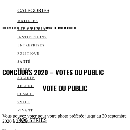
CATEGORIES
MATIÈRES
Découvrez la science, la recherche et l’innovation "made in Belgium"
ARCHEOLOGIE
INSTITUTIONS
ENTREPRISES
POLITIQUE
SANTÉ
CONCOURS 2020 – VOTES DU PUBLIC
TERRE
SOCIÉTÉ
VOTE DU PUBLIC
TECHNO
COSMOS
SMILE
VIVANT
Vous pouvez voter pour votre photo préférée jusqu’au 30 septembre
NOS SÉRIES
2020 à 23h59.