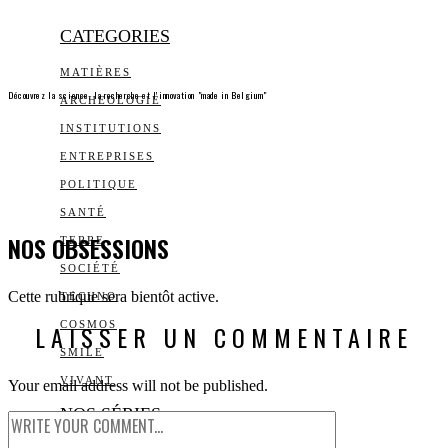
CATEGORIES
MATIÈRES
Découvrez la science, la recherche et l’innovation "made in Belgium"
ARCHEOLOGIE
INSTITUTIONS
ENTREPRISES
POLITIQUE
SANTÉ
NOS OBSESSIONS
TERRE
SOCIÉTÉ
Cette rubrique sera bientôt active.
TECHNO
COSMOS
LAISSER UN COMMENTAIRE
SMILE
VIVANT
Your email address will not be published.
NOS SÉRIES