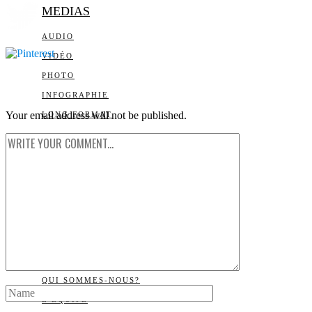
MEDIAS
AUDIO
VIDÉO
PHOTO
INFOGRAPHIE
Your email address will not be published.
LONG FORMAT
PLUS
LA BIBLIOTHÈQUE DE
DAILY SCIENCE
CARTES BLANCHES
LES YEUX ET LES
OREILLES
LISTE DES ARTICLES
QUI SOMMES-NOUS?
L’ÉQUIPE