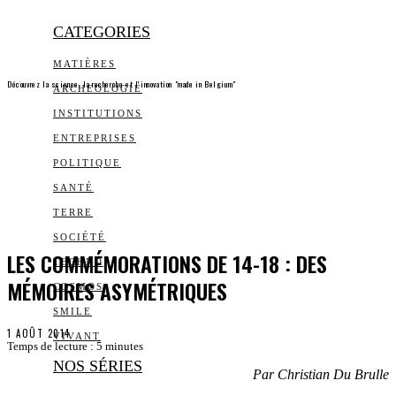
CATEGORIES
MATIÈRES
Découvrez la science, la recherche et l’innovation "made in Belgium"
ARCHEOLOGIE
INSTITUTIONS
ENTREPRISES
POLITIQUE
SANTÉ
TERRE
SOCIÉTÉ
LES COMMÉMORATIONS DE 14-18 : DES
TECHNO
MÉMOIRES ASYMÉTRIQUES
COSMOS
SMILE
1 AOÛT 2014
VIVANT
Temps de lecture :
5
minutes
NOS SÉRIES
Par Christian Du Brulle