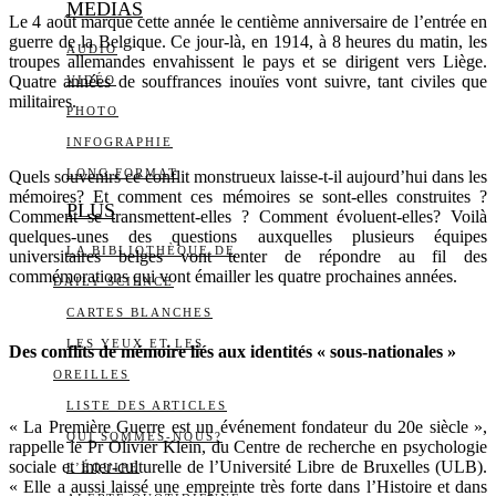
MEDIAS
Le 4 août marque cette année le centième anniversaire de l’entrée en
guerre de la Belgique. Ce jour-là, en 1914, à 8 heures du matin, les
AUDIO
troupes allemandes envahissent le pays et se dirigent vers Liège.
Quatre années de souffrances inouïes vont suivre, tant civiles que
VIDÉO
militaires.
PHOTO
INFOGRAPHIE
LONG FORMAT
Quels souvenirs ce conflit monstrueux laisse-t-il aujourd’hui dans les
mémoires? Et comment ces mémoires se sont-elles construites ?
PLUS
Comment se transmettent-elles ? Comment évoluent-elles? Voilà
quelques-unes des questions auxquelles plusieurs équipes
LA BIBLIOTHÈQUE DE
universitaires belges vont tenter de répondre au fil des
commémorations qui vont émailler les quatre prochaines années.
DAILY SCIENCE
CARTES BLANCHES
LES YEUX ET LES
Des conflits de mémoire liés aux identités « sous-nationales »
OREILLES
LISTE DES ARTICLES
« La Première Guerre est un événement fondateur du 20e siècle »,
QUI SOMMES-NOUS?
rappelle le Pr Olivier Klein, du Centre de recherche en psychologie
sociale et inter-culturelle de l’Université Libre de Bruxelles (ULB).
L’ÉQUIPE
« Elle a aussi laissé une empreinte très forte dans l’Histoire et dans