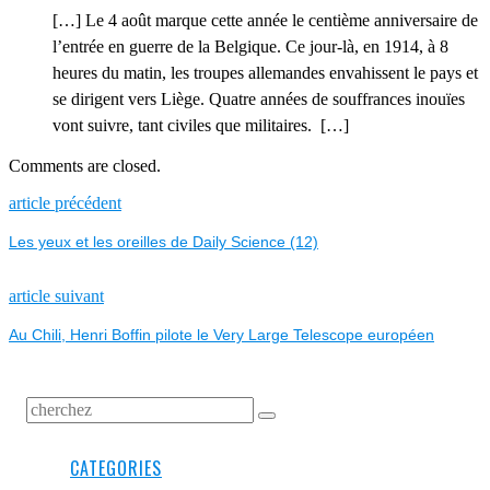
[…] Le 4 août marque cette année le centième anniversaire de
l’entrée en guerre de la Belgique. Ce jour-là, en 1914, à 8
heures du matin, les troupes allemandes envahissent le pays et
se dirigent vers Liège. Quatre années de souffrances inouïes
vont suivre, tant civiles que militaires. […]
Comments are closed.
NAVIGATION
Previous
article précédent
post:
Les yeux et les oreilles de Daily Science (12)
DE
L’ARTICLE
Next
article suivant
post:
Au Chili, Henri Boffin pilote le Very Large Telescope européen
CATEGORIES