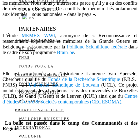
ALERTE QUOTIDIENNE
les mémoires. Nous nous y intéressons parce qu’il y a eu des conflits
de mémoire en Belgique. Des conflits de mémoire liés notamment
NOUS CONTACTER
aux identités « sous-nationales » dans le pays ».
I
DS
PARTENAIRES
L’étude
MEMEX WWI
, acronyme de « Reconnaissance et
ACADÉMIE ROYALE
ressentiment: expériences et mémoires de la Grande Guerre en
Belgique », est soutenue par la
Politique Scientifique fédérale
dans
BELSPO
le cadre de son programme
Brain-be
.
FNRS
FONDS POUR LA
Elle est coordonnée par l’historienne Laurence Van Ypersele,
CHIRURGIE CARDIAQUE
Chercheur qualifié du
Fonds de la Recherche Scientifique
(F.R.S.-
FONDS WERNAERS
FNRS) à l’
Université Catholique de Louvain
(UCL). Ce projet
inclut également des chercheurs issus des universités de Bruxelles
FOURNIER-MAJOIE
(ULB), de Gand (UGent) et de Leuven (KUL) ainsi que du
Centre
d’études Guerre & Sociétés contemporaines (CEGESOMA)
.
RÉGION DE
BRUXELLES-CAPITALE
WALLONIE-BRUXELLES
La balle est passée dans le camp des Communautés et des
INTERNATIONAL
Régions
WALLONIE