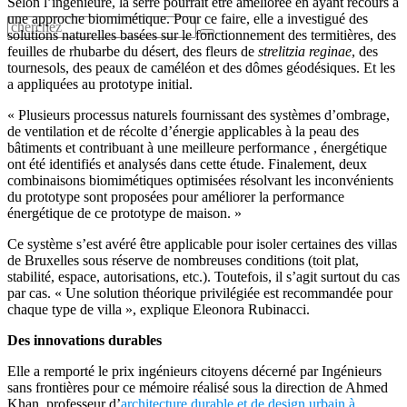
Selon l’ingénieure, la serre pourrait être améliorée en ayant recours à
une approche biomimétique. Pour ce faire, elle a investigué des
solutions naturelles basées sur le fonctionnement des termitières, des
feuilles de rhubarbe du désert, des fleurs de
strelitzia reginae
, des
tournesols, des peaux de caméléon et des dômes géodésiques. Et les
a appliquées au prototype initial.
« Plusieurs processus naturels fournissant des systèmes d’ombrage,
de ventilation et de récolte d’énergie applicables à la peau des
bâtiments et contribuant à une meilleure performance , énergétique
ont été identifiés et analysés dans cette étude. Finalement, deux
combinaisons biomimétiques optimisées résolvant les inconvénients
du prototype sont proposées pour améliorer la performance
énergétique de ce prototype de maison. »
Ce système s’est avéré être applicable pour isoler certaines des villas
de Bruxelles sous réserve de nombreuses conditions (toit plat,
stabilité, espace, autorisations, etc.). Toutefois, il s’agit surtout du cas
par cas. « Une solution théorique privilégiée est recommandée pour
chaque type de villa », explique Eleonora Rubinacci.
Des innovations durables
Elle a remporté le prix ingénieurs citoyens décerné par Ingénieurs
sans frontières pour ce mémoire réalisé sous la direction de Ahmed
Khan, professeur d’
architecture durable et de design urbain à