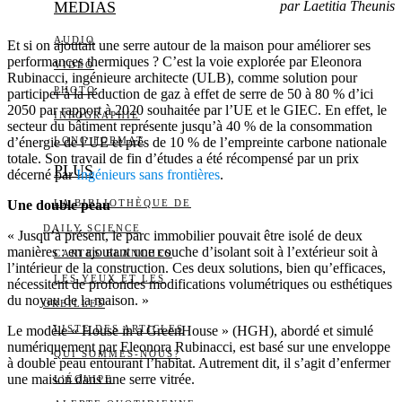
MEDIAS
par Laetitia Theunis
AUDIO
Et si on ajoutait une serre autour de la maison pour améliorer ses
performances thermiques ? C’est la voie explorée par Eleonora
VIDÉO
Rubinacci, ingénieure architecte (ULB), comme solution pour
PHOTO
participer à la réduction de gaz à effet de serre de 50 à 80 % d’ici
2050 par rapport à 2020 souhaitée par l’UE et le GIEC. En effet, le
INFOGRAPHIE
secteur du bâtiment représente jusqu’à 40 % de la consommation
d’énergie de l’UE et près de 10 % de l’empreinte carbone nationale
LONG FORMAT
totale. Son travail de fin d’études a été récompensé par un prix
PLUS
décerné par
Ingénieurs sans frontières
.
Une double peau
LA BIBLIOTHÈQUE DE
DAILY SCIENCE
« Jusqu’à présent, le parc immobilier pouvait être isolé de deux
manières : en ajoutant une couche d’isolant soit à l’extérieur soit à
CARTES BLANCHES
l’intérieur de la construction. Ces deux solutions, bien qu’efficaces,
LES YEUX ET LES
nécessitent de profondes modifications volumétriques ou esthétiques
du noyau de la maison. »
OREILLES
Le modèle « House in a GreenHouse » (HGH), abordé et simulé
LISTE DES ARTICLES
numériquement par Eleonora Rubinacci, est basé sur une enveloppe
QUI SOMMES-NOUS?
à double peau entourant l’habitat. Autrement dit, il s’agit d’enfermer
une maison dans une serre vitrée.
L’ÉQUIPE