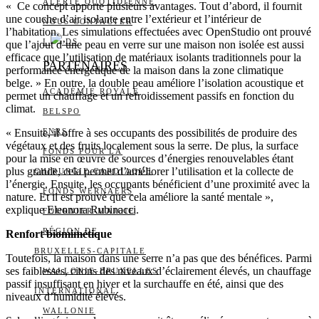
ALERTE QUOTIDIENNE
« Ce concept apporte plusieurs avantages. Tout d’abord, il fournit
une couche d’air isolante entre l’extérieur et l’intérieur de
NOUS CONTACTER
l’habitation. Les simulations effectuées avec OpenStudio ont prouvé
I
DS
que l’ajout d’une peau en verre sur une maison non isolée est aussi
efficace que l’utilisation de matériaux isolants traditionnels pour la
PARTENAIRES
performance énergétique de la maison dans la zone climatique
belge. » En outre, la double peau améliore l’isolation acoustique et
ACADÉMIE ROYALE
permet un chauffage et un refroidissement passifs en fonction du
climat.
BELSPO
« Ensuite, il offre à ses occupants des possibilités de produire des
FNRS
végétaux et des fruits localement sous la serre. De plus, la surface
FONDS POUR LA
pour la mise en œuvre de sources d’énergies renouvelables étant
plus grande, cela permet d’améliorer l’utilisation et la collecte de
CHIRURGIE CARDIAQUE
l’énergie. Ensuite, les occupants bénéficient d’une proximité avec la
FONDS WERNAERS
nature. Et il est prouvé que cela améliore la santé mentale »,
explique Eleonora Rubinacci.
FOURNIER-MAJOIE
RÉGION DE
Renfort biomimétique
BRUXELLES-CAPITALE
Toutefois, la maison dans une serre n’a pas que des bénéfices. Parmi
ses faiblesses, citons des niveaux d’éclairement élevés, un chauffage
WALLONIE-BRUXELLES
passif insuffisant en hiver et la surchauffe en été, ainsi que des
INTERNATIONAL
niveaux d’humidité élevés.
WALLONIE