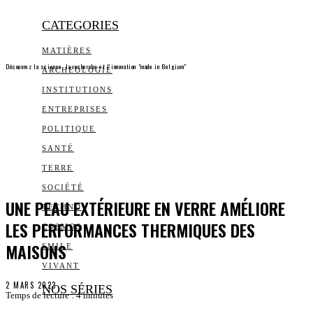
CATEGORIES
MATIÈRES
Découvrez la science, la recherche et l’innovation "made in Belgium"
ARCHEOLOGIE
INSTITUTIONS
ENTREPRISES
POLITIQUE
SANTÉ
TERRE
SOCIÉTÉ
UNE PEAU EXTÉRIEURE EN VERRE AMÉLIORE
TECHNO
LES PERFORMANCES THERMIQUES DES
COSMOS
MAISONS
SMILE
VIVANT
2 MARS 2023
NOS SÉRIES
Temps de lecture :
4
minutes