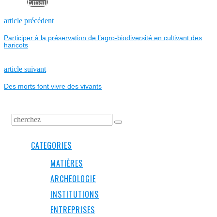
Email
NAVIGATION
Previous
article précédent
post:
Participer à la préservation de l’agro-biodiversité en cultivant des
DE
haricots
L’ARTICLE
Next
article suivant
post:
Des morts font vivre des vivants
CATEGORIES
MATIÈRES
ARCHEOLOGIE
INSTITUTIONS
ENTREPRISES