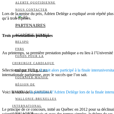
ALERTE QUOTIDIENNE
NOUS CONTACTER
Lors de la remise du prix, Adrien Deliège a expliqué avoir répété plus 
I
DS
qu’à trois reprises.
PARTENAIRES
ACADÉMIE ROYALE
Trois présentations publiques
BELSPO
FNRS
Au printemps, sa première prestation publique a eu lieu à l’Université 
FONDS POUR LA
CHIRURGIE CARDIAQUE
Sélectionné par l’ULg,
il avait alors participé à la finale interunivers
FONDS WERNAERS
internationale parisienne, avec le succès que l’on sait.
FOURNIER-MAJOIE
RÉGION DE
Voici la vidéo de
la prestation d’Adrien Deliège lors de la finale interu
BRUXELLES-CAPITALE
WALLONIE-BRUXELLES
INTERNATIONAL
Le principe de ce concours, initié au Québec en 2012 pour sa déclina
WALLONIE
scientifique, et en français et avec des termes simples, le thème de se