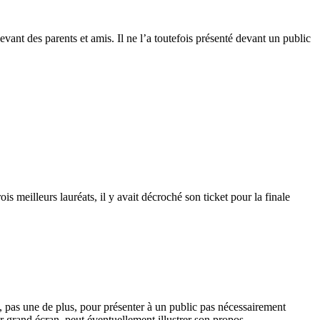
vant des parents et amis. Il ne l’a toutefois présenté devant un public
rois meilleurs lauréats, il y avait décroché son ticket pour la finale
 pas une de plus, pour présenter à un public pas nécessairement
ur grand écran, peut éventuellement illustrer son propos.