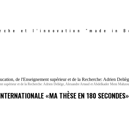
rche et l’innovation "made in B
ment supérieur et de la Recherche: Adrien Deliège, Alexandre Artaud et Abdelkader Meni Mahzo
E INTERNATIONALE «MA THÈSE EN 180 SECONDES»