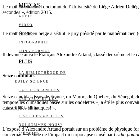
MEDIAS
Le mathématicien et doctorant de l’Université de Liège Adrien Deliège
secondes », édition 2015.
AUDIO
VIDÉO
Le mathématicien belge a séduit le jury présidé par le mathématicien (
PHOTO
INFOGRAPHIE
LONG FORMAT
Il devance ainsi le Français Alexandre Artaud, classé deuxième et le
PLUS
LA BIBLIOTHÈQUE DE
Seize candidats
DAILY SCIENCE
CARTES BLANCHES
Seize candidats issus de France, du Maroc, du Québec, du Sénégal, de 
LES YEUX ET LES
temporelles climatiques basée sur les ondelettes », a été le plus conva
catastrophes climatiques! ».
OREILLES
LISTE DES ARTICLES
QUI SOMMES-NOUS?
L’exposé d’Alexandre Artaud portait sur un problème de physique fo
L’ÉQUIPE
concernait « l’étude de l’impact du carpocapse causé par
Cydia pomon