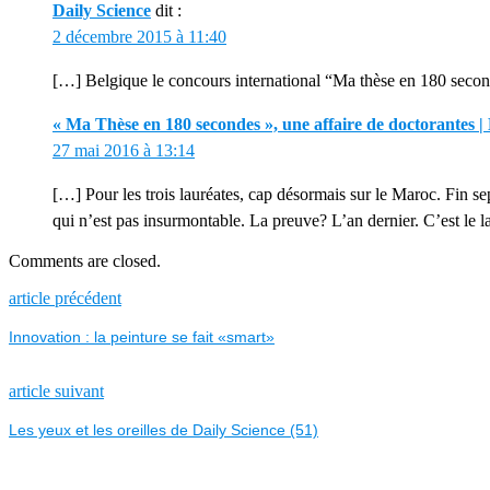
Daily Science
dit :
2 décembre 2015 à 11:40
[…] Belgique le concours international “Ma thèse en 180 seconde
« Ma Thèse en 180 secondes », une affaire de doctorantes | 
27 mai 2016 à 13:14
[…] Pour les trois lauréates, cap désormais sur le Maroc. Fin se
qui n’est pas insurmontable. La preuve? L’an dernier. C’est le 
Comments are closed.
NAVIGATION
Previous
article précédent
post:
Innovation : la peinture se fait «smart»
DE
L’ARTICLE
Next
article suivant
post:
Les yeux et les oreilles de Daily Science (51)