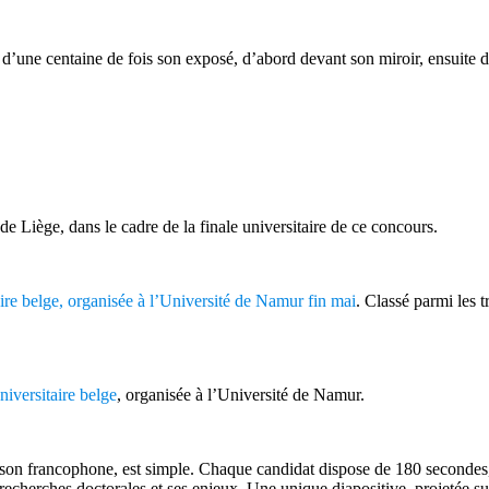
d’une centaine de fois son exposé, d’abord devant son miroir, ensuite de
de Liège, dans le cadre de la finale universitaire de ce concours.
itaire belge, organisée à l’Université de Namur fin mai
. Classé parmi les t
niversitaire belge
, organisée à l’Université de Namur.
ison francophone, est simple. Chaque candidat dispose de 180 secondes,
s recherches doctorales et ses enjeux. Une unique diapositive, projetée s