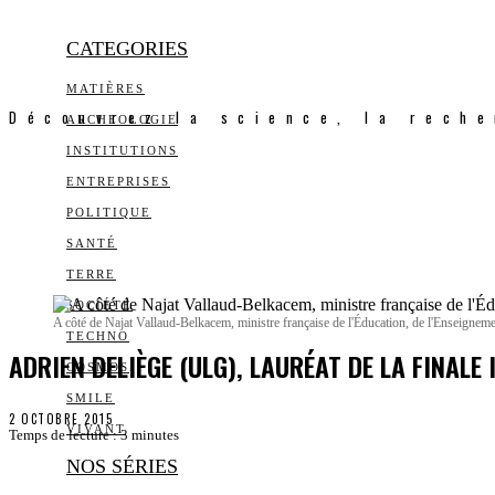
CATEGORIES
MATIÈRES
Découvrez la science, la reche
ARCHEOLOGIE
INSTITUTIONS
ENTREPRISES
POLITIQUE
SANTÉ
TERRE
SOCIÉTÉ
A côté de Najat Vallaud-Belkacem, ministre française de l'Éducation, de l'Enseigne
TECHNO
ADRIEN DELIÈGE (ULG), LAURÉAT DE LA FINAL
COSMOS
SMILE
2 OCTOBRE 2015
VIVANT
Temps de lecture :
3
minutes
NOS SÉRIES