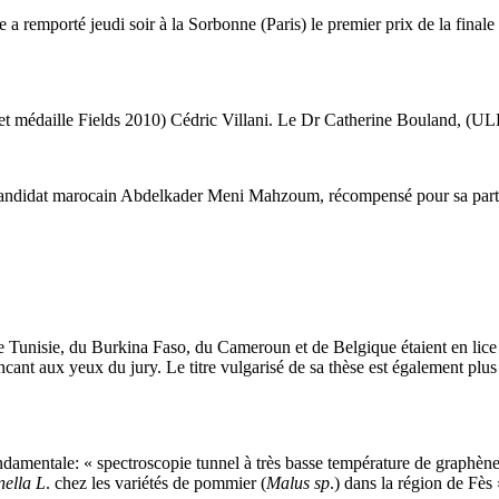
 a remporté jeudi soir à la Sorbonne (Paris) le premier prix de la fin
et médaille Fields 2010) Cédric Villani. Le Dr Catherine Bouland, (ULB)
 candidat marocain Abdelkader Meni Mahzoum, récompensé pour sa part p
Tunisie, du Burkina Faso, du Cameroun et de Belgique étaient en lice p
incant aux yeux du jury. Le titre vulgarisé de sa thèse est également pl
ndamentale: « spectroscopie tunnel à très basse température de grap
ella L
. chez les variétés de pommier (
Malus sp
.) dans la région de Fès 