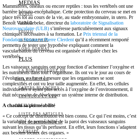
MEDIAS
Mammifères, oiseaux ou encore reptiles : tous les vertébrés ont une
barrière hémato-encéphalique. Cette protection du cerveau se met en
AUDIO
place très tôt au cours de la vie, au stade embryonnaire, in utero. Pr
Benoît Vanhollebeke, directeur du
laboratoire de Signalisation
VIDÉO
Neurovasculaire (ULB)
s’intéresse particulièrement aux signaux
PHOTO
chimiques nécessaires à sa formation. Le
Prix triennal de la
Fondation Simone et Pierre Clerdent
qu’il a récemment remporté
INFOGRAPHIE
permettra de tester une hypothèse expliquant comment la
LONG FORMAT
vascularisation du cerveau est organisée et régulée chez les
vertébrés.
PLUS
Les vaisseaux sanguins ont pour fonction d’acheminer l’oxygène et
LA BIBLIOTHÈQUE DE
les nutriments dans tout l’organisme. Ils ont vu le jour au cours de
l’évolution, au fur et à mesure que les organismes se sont
DAILY SCIENCE
complexifiés et ont vu leur taille augmentée. En effet, les cellules
CARTES BLANCHES
individuelles n’ayant plus accès à l’oxygène de l’environnement, il
était nécessaire de développer un système interne de distribution.
LES YEUX ET LES
A chacun sa perméabilité
OREILLES
LISTE DES ARTICLES
« Ce concept de distribution est bien connu. Ce qui l’est moins, c’est
la variabilité de perméabilité de la paroi des vaisseaux sanguins
QUI SOMMES-NOUS?
suivant les tissus qu’ils perfusent. En effet, leurs fonctions s’adaptent
L’ÉQUIPE
aux besoins locaux des organes. »