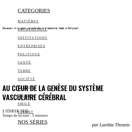
CATEGORIES
MATIÈRES
Découvrez la science, la recherche et l’innovation "made in Belgium"
ARCHEOLOGIE
INSTITUTIONS
ENTREPRISES
POLITIQUE
SANTÉ
TERRE
SOCIÉTÉ
AU CŒUR DE LA GENÈSE DU SYSTÈME
TECHNO
VASCULAIRE CÉRÉBRAL
COSMOS
SMILE
3 FÉVRIER 2025
VIVANT
Temps de lecture :
5
minutes
NOS SÉRIES
par Laetitia Theunis