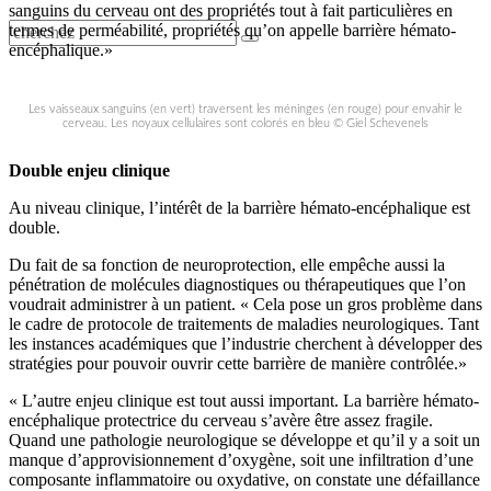
sanguins du cerveau ont des propriétés tout à fait particulières en
termes de perméabilité, propriétés qu’on appelle barrière hémato-
encéphalique.»
Les vaisseaux sanguins (en vert) traversent les méninges (en rouge) pour envahir le
cerveau. Les noyaux cellulaires sont colorés en bleu © Giel Schevenels
Double enjeu clinique
Au niveau clinique, l’intérêt de la barrière hémato-encéphalique est
double.
Du fait de sa fonction de neuroprotection, elle empêche aussi la
pénétration de molécules diagnostiques ou thérapeutiques que l’on
voudrait administrer à un patient. « Cela pose un gros problème dans
le cadre de protocole de traitements de maladies neurologiques. Tant
les instances académiques que l’industrie cherchent à développer des
stratégies pour pouvoir ouvrir cette barrière de manière contrôlée.»
« L’autre enjeu clinique est tout aussi important. La barrière hémato-
encéphalique protectrice du cerveau s’avère être assez fragile.
Quand une pathologie neurologique se développe et qu’il y a soit un
manque d’approvisionnement d’oxygène, soit une infiltration d’une
composante inflammatoire ou oxydative, on constate une défaillance