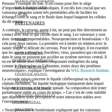
ALERTE QUOTIDIENNE
Prenons l’exemple du foie. Il est connu pour être le siège
d’importants échanges métaboliques. Il est dès lors crucial que ses
NOUS CONTACTER
vaisseaux sanguins soient très perméables afin de faciliter les
I
DS
échanges entre le sang et le fluide dans lequel baignent les cellules
du dit organe.
PARTENAIRES
A contrario, le cerveau, quant à lui, ne peut pas être directement au
ACADÉMIE ROYALE
contact avec tout ce qui circule dans le sang. Les vaisseaux y sont
donc davantage imperméables. Neuroprotection et homéostasie « Et
BELSPO
cela pour deux raisons. La première est à mettre en relation avec la
FNRS
nature fragile et délicate du cerveau. Pour le protéger, il est essentiel
que les agents pathogènes (bactéries, virus, parasites) qui circulent
FONDS POUR LA
dans le sang ne puissent pas accéder au système nerveux central. Il
CHIRURGIE CARDIAQUE
en est de même avec certains composants endogènes du sang
comme le fibrinogène ou l’albumine, toutes deux des protéines
FONDS WERNAERS
neurotoxiques», explique l’investigateur du
WEL Research Institute
.
FOURNIER-MAJOIE
La seconde raison concerne le liquide cérébrospinal ou liquide
RÉGION DE
céphalo-rachidien, un liquide biologique transparent dans lequel
baignent le cerveau et la moelle spinale. Sa composition doit rester
BRUXELLES-CAPITALE
parfaitement stable au cours du temps. « Car c’est de cette stabilité
WALLONIE-BRUXELLES
que dépendent notre perception et notre interaction stables avec
l’environnement.»
INTERNATIONAL
WALLONIE
« Neuroprotection et homéostasie expliquent que les vaisseaux