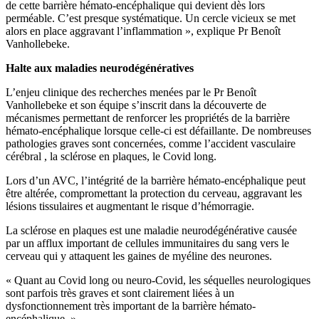
de cette barrière hémato-encéphalique qui devient dès lors
perméable. C’est presque systématique. Un cercle vicieux se met
alors en place aggravant l’inflammation », explique Pr Benoît
Vanhollebeke.
Halte aux maladies neurodégénératives
L’enjeu clinique des recherches menées par le Pr Benoît
Vanhollebeke et son équipe s’inscrit dans la découverte de
mécanismes permettant de renforcer les propriétés de la barrière
hémato-encéphalique lorsque celle-ci est défaillante. De nombreuses
pathologies graves sont concernées, comme l’accident vasculaire
cérébral , la sclérose en plaques, le Covid long.
Lors d’un AVC, l’intégrité de la barrière hémato-encéphalique peut
être altérée, compromettant la protection du cerveau, aggravant les
lésions tissulaires et augmentant le risque d’hémorragie.
La sclérose en plaques est une maladie neurodégénérative causée
par un afflux important de cellules immunitaires du sang vers le
cerveau qui y attaquent les gaines de myéline des neurones.
« Quant au Covid long ou neuro-Covid, les séquelles neurologiques
sont parfois très graves et sont clairement liées à un
dysfonctionnement très important de la barrière hémato-
encéphalique. »