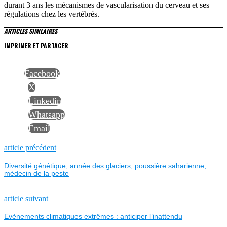
durant 3 ans les mécanismes de vascularisation du cerveau et ses
régulations chez les vertébrés.
ARTICLES SIMILAIRES
IMPRIMER ET PARTAGER
Facebook
X
Linkedin
Whatsapp
Email
NAVIGATION
Previous
article précédent
post:
Diversité génétique, année des glaciers, poussière saharienne,
DE
médecin de la peste
L’ARTICLE
Next
article suivant
post:
Evènements climatiques extrêmes : anticiper l’inattendu